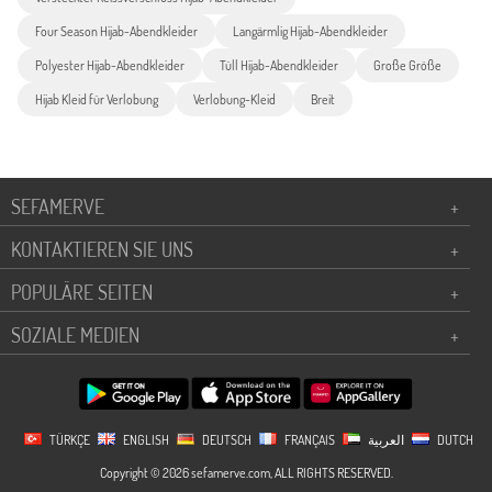
Four Season Hijab-Abendkleider
Langärmlig Hijab-Abendkleider
Polyester Hijab-Abendkleider
Tüll Hijab-Abendkleider
Große Größe
Hijab Kleid für Verlobung
Verlobung-Kleid
Breit
SEFAMERVE
+
KONTAKTIEREN SIE UNS
+
POPULÄRE SEITEN
+
SOZIALE MEDIEN
+
TÜRKÇE
ENGLISH
DEUTSCH
FRANÇAIS
العربية
DUTCH
Copyright © 2026 sefamerve.com, ALL RIGHTS RESERVED.