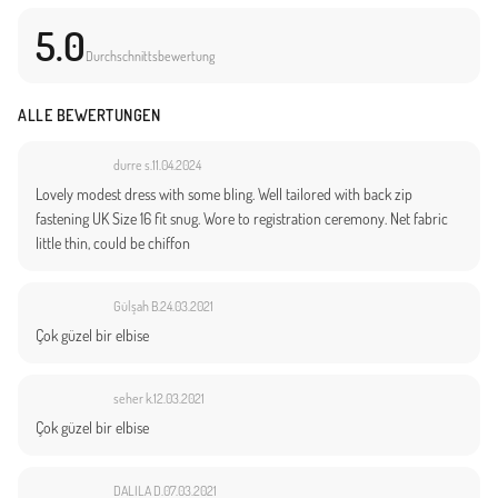
5.0
Durchschnittsbewertung
ALLE BEWERTUNGEN
durre s.
11.04.2024
Lovely modest dress with some bling. Well tailored with back zip
fastening UK Size 16 fit snug. Wore to registration ceremony. Net fabric
little thin, could be chiffon
Gülşah B.
24.03.2021
Çok güzel bir elbise
seher k.
12.03.2021
Çok güzel bir elbise
DALILA D.
07.03.2021