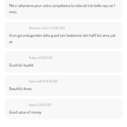
Merci sefamerve pour votre compétence la robe est très belle reçu en 1
mois.
Ramazan-Sinem Y.
11.02.2021
Urun gorundugunden daha guzel tam bedeninizi alın hafif bol ama çok
az
Rukiye U.
19.01.2021
Güzel bir kıyafet
Haleemah M.
16.01.2021
Beautiful dress
Najma S.
14.01.2021
Good value of money