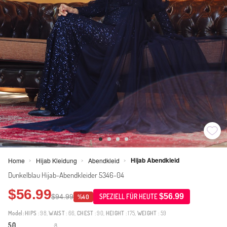
Hijab Abendkleid
Home
Hijab Kleidung
Abendkleid
>
>
>
Dunkelblau Hijab-Abendkleider 5346-04
$56.99
$56.99
$94.99
SPEZIELL FÜR HEUTE
%40
Model:
HIPS
: 98,
WAIST
: 66,
CHEST
: 90,
HEIGHT
: 175,
WEIGHT
: 59
5.0
8
·