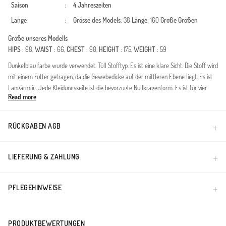
Saison
:
4 Jahreszeiten
Länge
:
Grösse des Models
: 38
Länge
: 160
Große Größen
Größe unseres Modells
HIPS
: 98,
WAIST
: 66,
CHEST
: 90,
HEIGHT
: 175,
WEIGHT
: 59
Dunkelblau farbe wurde verwendet. Tüll Stofftyp. Es ist eine klare Sicht. Die Stoff wird
mit einem Futter getragen, da die Gewebedicke auf der mittleren Ebene liegt. Es ist
Langärmlig. Jede Kleidungsseite ist die bevorzugte Nullkragenform. Es ist für vier
Read more
Jahreszeiten geeignet. Große Größen Option ist verfügbar.
Made in Türkiye
RÜCKGABEN AGB
LIEFERUNG & ZAHLUNG
PFLEGEHINWEISE
PRODUKTBEWERTUNGEN