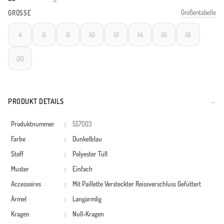
Größentabelle
GRÖSSE
4
6
8
10
12
14
16
18
20
PRODUKT DETAILS
Produktnummer
:
557003
Farbe
:
Dunkelblau
Stoff
:
Polyester
Tüll
Muster
:
Einfach
Accessoires
:
Mit Paillette
Versteckter Reissverschluss
Gefüttert
Ärmel
:
Langärmlig
Kragen
:
Null-Kragen