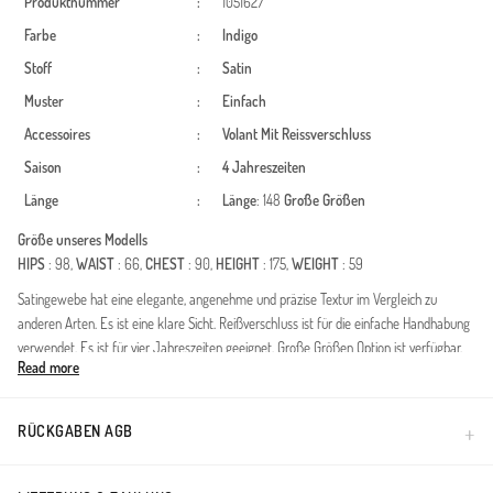
Produktnummer
:
1051627
Farbe
:
Indigo
Stoff
:
Satin
Muster
:
Einfach
Accessoires
:
Volant
Mit Reissverschluss
Saison
:
4 Jahreszeiten
Länge
:
Länge
: 148
Große Größen
Größe unseres Modells
HIPS
: 98,
WAIST
: 66,
CHEST
: 90,
HEIGHT
: 175,
WEIGHT
: 59
Satingewebe hat eine elegante, angenehme und präzise Textur im Vergleich zu
anderen Arten. Es ist eine klare Sicht. Reißverschluss ist für die einfache Handhabung
verwendet. Es ist für vier Jahreszeiten geeignet. Große Größen Option ist verfügbar.
Read more
Dieses Design ist das unverzichtbare Element für besondere Anlässe, Verlobungen
und Hochzeiten und bietet eine Kombination aus Eleganz und Noblesse. Hergestellt
aus Satinstoff, der für seinen einzigartigen Glanz und Griff bekannt ist, ist dieses
RÜCKGABEN AGB
Produkt ein herausragendes Beispiel für modernen, bescheidenen Stil. Die
hochwertige Verarbeitung garantiert Tragekomfort den ganzen Tag