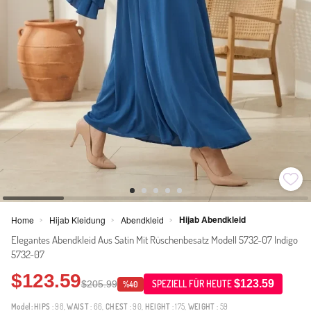
Hijab Abendkleid
Home
Hijab Kleidung
Abendkleid
>
>
>
Elegantes Abendkleid Aus Satin Mit Rüschenbesatz Modell 5732-07 Indigo
5732-07
$123.59
$123.59
$205.99
SPEZIELL FÜR HEUTE
%40
Model:
HIPS
: 98,
WAIST
: 66,
CHEST
: 90,
HEIGHT
: 175,
WEIGHT
: 59