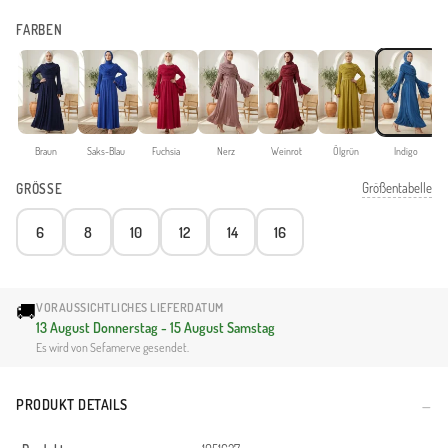
FARBEN
Braun
Saks-Blau
Fuchsia
Nerz
Weinrot
Ölgrün
Indigo
Größentabelle
GRÖSSE
6
8
10
12
14
16
🚚
VORAUSSICHTLICHES LIEFERDATUM
13 August Donnerstag - 15 August Samstag
Es wird von Sefamerve gesendet.
PRODUKT DETAILS