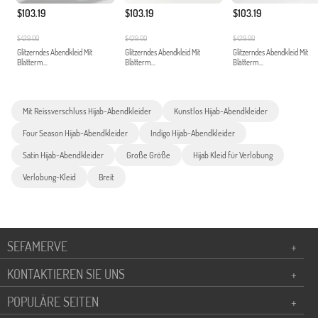
$103.19
$103.19
$103.19
$429.00
$429.00
$429.00
Glitzerndes Abendkleid Mit
Glitzerndes Abendkleid Mit
Glitzerndes Abendkleid Mit
Blätterm...
Blätterm...
Blätterm...
Mit Reissverschluss Hijab-Abendkleider
Kunstlos Hijab-Abendkleider
Four Season Hijab-Abendkleider
Indigo Hijab-Abendkleider
Satin Hijab-Abendkleider
Große Größe
Hijab Kleid für Verlobung
Verlobung-Kleid
Breit
SEFAMERVE
+
KONTAKTIEREN SIE UNS
+
POPULÄRE SEITEN
+