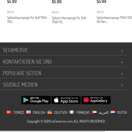
$5.99
$5.99
$5.99
$18.00
$18.00
$18.00
Spitzenhaarspange Für Dutt 7004
Spitzenhaarspange 7004 700
Spitzen-Haarspange Für Dutt
700...
06 Mari...
7004 70...
SEFAMERVE
+
KONTAKTIEREN SIE UNS
+
POPULÄRE SEITEN
+
SOZIALE MEDIEN
+
TÜRKÇE
ENGLISH
DEUTSCH
FRANÇAIS
العربية
DUTCH
Copyright © 2026 sefamerve.com, ALL RIGHTS RESERVED.