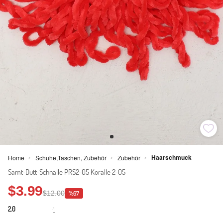
Haarschmuck
Home
Schuhe,Taschen, Zubehör
Zubehör
>
>
>
Samt-Dutt-Schnalle PRS2-05 Koralle 2-05
$3.99
$12.00
%67
2.0
1
·