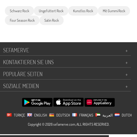
Schwarz Rock
Ungefüttert Rock
Kunstlos Rock
Mit Gummi Rock
Four Season Rock
Satin Rock
SEFAMERVE
+
KONTAKTIEREN SIE UNS
+
POPULÄRE SEITEN
+
SOZIALE MEDIEN
+
TÜRKÇE
ENGLISH
DEUTSCH
FRANÇAIS
العربية
DUTCH
Copyright © 2026 sefamerve.com, ALL RIGHTS RESERVED.