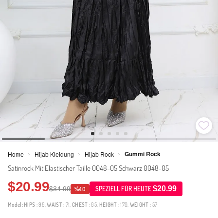
Gummi Rock
Home
Hijab Kleidung
Hijab Rock
>
>
>
Satinrock Mit Elastischer Taille 0048-05 Schwarz 0048-05
$20.99
$20.99
$34.99
SPEZIELL FÜR HEUTE
%40
Model:
HIPS
: 98,
WAIST
: 71,
CHEST
: 85,
HEIGHT
: 170,
WEIGHT
: 57