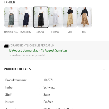
FARBEN
Schimmel-Grün
Dunkelblau
Schwarz
Hellgrau
Gelb
Senf
🚚
VORAUSSICHTLICHES LIEFERDATUM
13 August Donnerstag - 15 August Samstag
Es wird von Sefamerve gesendet.
PRODUKT DETAILS
Produktnummer
:
1042271
Farbe
:
Schwarz
Stoff
:
Satin
Muster
:
Einfach