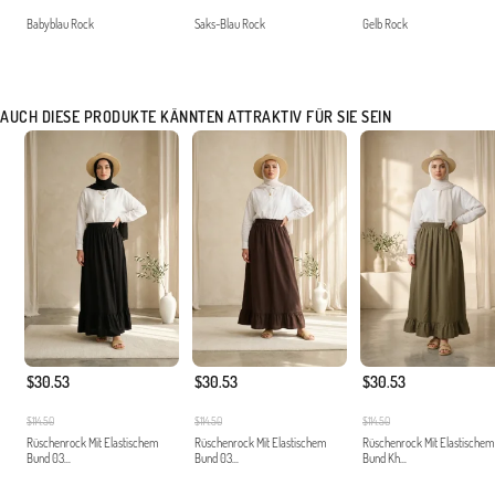
Babyblau Rock
Saks-Blau Rock
Gelb Rock
AUCH DIESE PRODUKTE KÄNNTEN ATTRAKTIV FÜR SIE SEIN
$30.53
$30.53
$30.53
$114.50
$114.50
$114.50
Rüschenrock Mit Elastischem
Rüschenrock Mit Elastischem
Rüschenrock Mit Elastischem
Bund 03...
Bund 03...
Bund Kh...