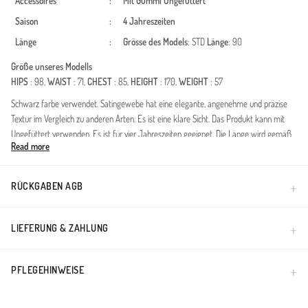
Accessoires
:
Mit Gummi
Ungefüttert
Saison
:
4 Jahreszeiten
Länge
:
Grösse des Models
: STD
Länge
: 90
Größe unseres Modells
HIPS
: 98,
WAIST
: 71,
CHEST
: 85,
HEIGHT
: 170,
WEIGHT
: 57
Schwarz farbe verwendet. Satingewebe hat eine elegante, angenehme und präzise
Textur im Vergleich zu anderen Arten. Es ist eine klare Sicht. Das Produkt kann mit
Ungefüttert verwenden. Es ist für vier Jahreszeiten geeignet. Die Länge wird gemäß
Read more
den Standardgrößen angepasst.
Made in Türkiye
RÜCKGABEN AGB
LIEFERUNG & ZAHLUNG
PFLEGEHINWEISE