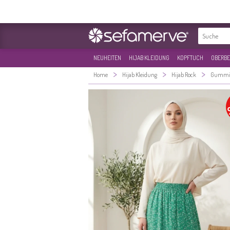
NEUHEITEN
HIJAB KLEIDUNG
KOPFTUCH
OBERBE
>
>
>
Home
Hijab Kleidung
Hijab Rock
Gummi 