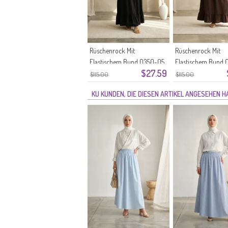
Rüschenrock Mit
Rüschenrock Mit
Elastischem Bund 0350-05
Elastischem Bund
$27.59
Schwarz
Braun
$115.00
$115.00
KU KUNDEN, DIE DIESEN ARTIKEL ANGESEHEN 