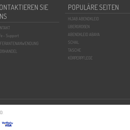
ONTAKTIEREN SIE
POPULÄRE SEITEN
NS
HIJAB ABENDKLEID
ÜBERGROßEN
NTAKT
ABENDKLEID ABAYA
lfe - Support
SCHAL
EFERANTENANWENDUNG
TASCHE
OßHANDEL
KÖRPERPFLEGE
D.