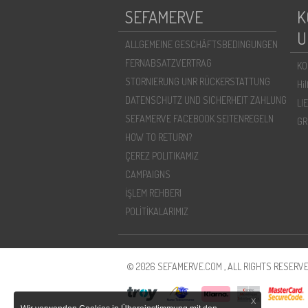
SEFAMERVE
K
U
ALLGEMEINE GESCHÄFTSBEDINGUNGEN
FERNABSATZVERTRAG
KO
STORNIERUNG UNR RÜCKERSTATTUNG
Hi
DATENSCHUTZ UND SICHERHEIT ZAHLUNG
LI
SEFAMERVE FACEBOOK SEITENREGELN
GR
HOW TO RETURN?
ÇEREZ POLITIKAMIZ
CAMPAIGNS
İŞLEM REHBERI
POLİTİKALARIMIZ
© 2026 SEFAMERVE.COM , ALL RIGHTS RESERVE
X