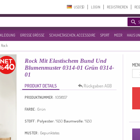
USD($)‎
LOGIN
REGISTRIEREN
REG
KLEIDUNG
GROSSE GRÖSSE
SCHUHE,TASCHEN, ACCESSOIRE
SPORT
MEER
HAUS UN
Rock
Rock Mit Elastischem Bund Und
MEN
Blumenmuster 0314-01 Grün 0314-
01
PRODUKT DETAILS
Rückgaben AGB
1051857
PRODUKTNUMMER :
Grün
FARBE :
Polyester:
%50
Baumwolle:
%50
STOFF :
Gepunktetes
MUSTER :