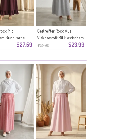
ock Mit
Gestreifter Rock Aus
hem Bund Farbe
Viskosestoff Mit Elastischem
$27.59
$23.99
 Pflaume
Bund 0348-11 Marineblau
$157.00