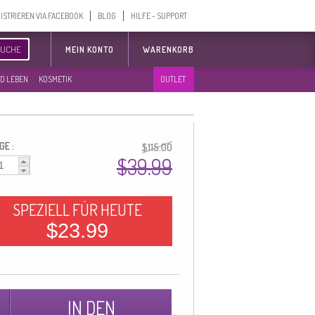
ISTRIEREN VIA FACEBOOK
BLOG
HILFE - SUPPORT
SUCHE
MEIN KONTO
WARENKORB
D LEBEN
KOSMETIK
OUTLET
GE :
$115.00
$39.99
SPEZIELL FÜR HEUTE
$23.99
IN DEN