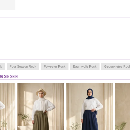
einem eleganten Hemd für Freizeit und Büro.Die
blickdichte Struktur und die elegante A-Linie sorgen für
ein sicheres und stilvolles Auftreten. Da der Stoff
knitterarm ist, bleibt der Rock auch an langen Tagen in
Bestform und ist besonders pflegeleicht. Dieses zeitlose
Kleidungsstück bringt frischen Wind in Ihre Garderobe
und unterstreicht Ihre feminine Eleganz auf dezente Weise.
Made in Türkiye
GRÖßE UNSERES MODELLS :
HIPS
: 98,
WAIST
: 66,
CHEST
: 90,
HEIGHT
: 175,
WEIGHT
: 59
ck
Four Season Rock
Polyester Rock
Baumwolle Rock
Gepunktetes Roc
R SIE SEIN