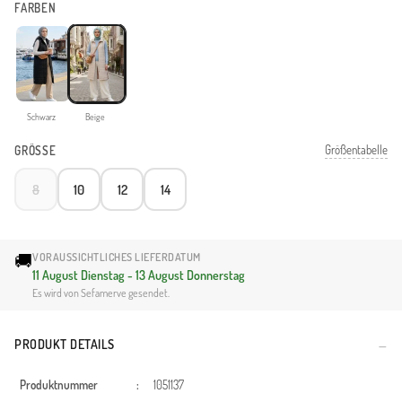
FARBEN
Schwarz
Beige
Größentabelle
GRÖSSE
8
10
12
14
🚚
VORAUSSICHTLICHES LIEFERDATUM
11 August Dienstag - 13 August Donnerstag
Es wird von Sefamerve gesendet.
PRODUKT DETAILS
Produktnummer
:
1051137