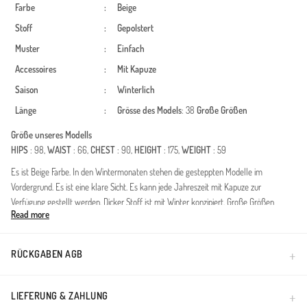
Farbe
:
Beige
Stoff
:
Gepolstert
Muster
:
Einfach
Accessoires
:
Mit Kapuze
Saison
:
Winterlich
Länge
:
Grösse des Models
: 38
Große Größen
Größe unseres Modells
HIPS
: 98,
WAIST
: 66,
CHEST
: 90,
HEIGHT
: 175,
WEIGHT
: 59
Es ist Beige Farbe. In den Wintermonaten stehen die gesteppten Modelle im
Vordergrund. Es ist eine klare Sicht. Es kann jede Jahreszeit mit Kapuze zur
Verfügung gestellt werden. Dicker Stoff ist mit Winter konzipiert. Große Größen
Read more
Option ist verfügbar.
Diese lange Steppweste ist die perfekte Wahl für die kühleren Monate und vereint
Funktionalität mit modischem Anspruch. Dank der langen Passform bietet sie
RÜCKGABEN AGB
optimalen Schutz und entspricht den Anforderungen an Modest Fashion. Das
klassische Steppmuster verleiht der Weste eine zeitlose Optik, während der Gürtel für
eine individuelle Taillierung sorgt.Materialqualität: Hochwertiges, windabweisendes
LIEFERUNG & ZAHLUNG