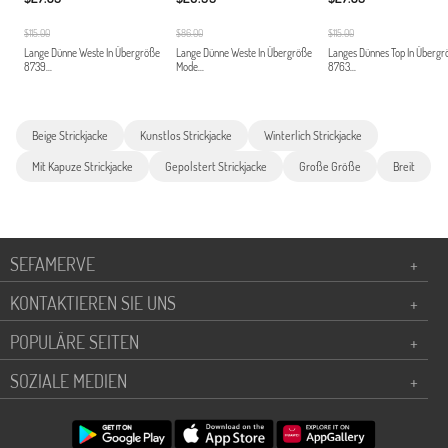
$115.00
$86.00
$115.00
Lange Dünne Weste In Übergröße
Lange Dünne Weste In Übergröße
Langes Dünnes Top In Übergr
8739...
Mode...
8763...
Beige Strickjacke
Kunstlos Strickjacke
Winterlich Strickjacke
Mit Kapuze Strickjacke
Gepolstert Strickjacke
Große Größe
Breit
SEFAMERVE
+
KONTAKTIEREN SIE UNS
+
POPULÄRE SEITEN
+
SOZIALE MEDIEN
+