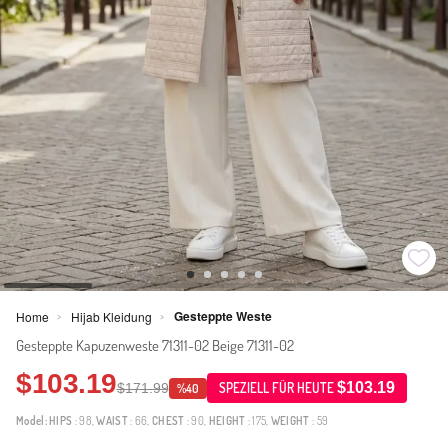
Gesteppte Weste
Home
Hijab Kleidung
>
>
Gesteppte Kapuzenweste 71311-02 Beige 71311-02
$103.19
$103.19
$171.99
SPEZIELL FÜR HEUTE
%40
Model:
HIPS
: 98,
WAIST
: 66,
CHEST
: 90,
HEIGHT
: 175,
WEIGHT
: 59