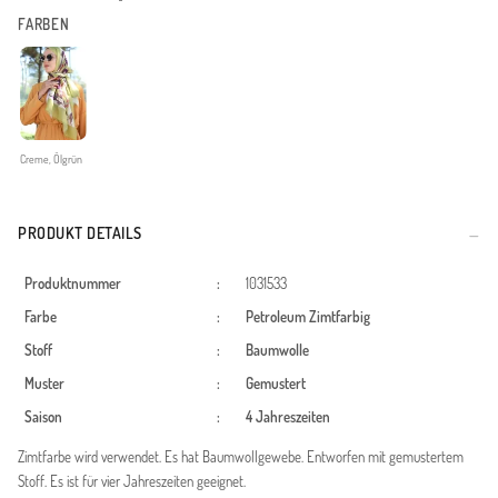
FARBEN
Creme, Ölgrün
PRODUKT DETAILS
Produktnummer
:
1031533
Farbe
:
Petroleum
Zimtfarbig
Stoff
:
Baumwolle
Muster
:
Gemustert
Saison
:
4 Jahreszeiten
Zimtfarbe wird verwendet. Es hat Baumwollgewebe. Entworfen mit gemustertem
Stoff. Es ist für vier Jahreszeiten geeignet.