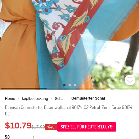
Gemusterter Schal
Home
kopfbedeckung
Schal
>
>
>
Ethnisch Gemusterter Baumwollschal 90174-02 Petrol-Zimt-Farbe 90174-
02
$10.79
$10.79
$17.99
SPEZIELL FÜR HEUTE
%40
5.0
1
·