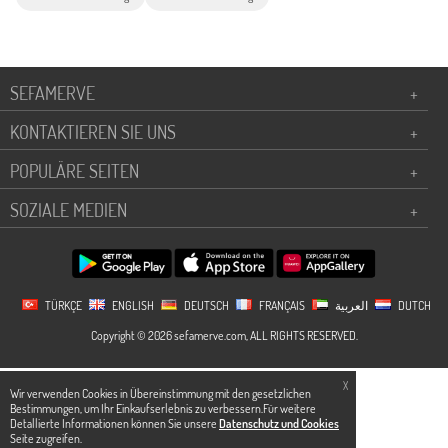
SEFAMERVE
+
KONTAKTIEREN SIE UNS
+
POPULÄRE SEITEN
+
SOZIALE MEDIEN
+
TÜRKÇE
ENGLISH
DEUTSCH
FRANÇAIS
العربية
DUTCH
Copyright © 2026 sefamerve.com, ALL RIGHTS RESERVED.
X
Wir verwenden Cookies in Übereinstimmung mit den gesetzlichen
Bestimmungen, um Ihr Einkaufserlebnis zu verbessern.Für weitere
Detallierte Informationen können Sie unsere
Datenschutz und Cookies
Seite zugreifen.