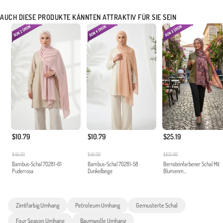
AUCH DIESE PRODUKTE KÄNNTEN ATTRAKTIV FÜR SIE SEIN
$10.79
$10.79
$25.19
$46.00
$46.00
$103.00
Bambus-Schal 70281-61
Bambus-Schal 70281-58
Bernsteinfarbener Schal Mit
Puderrosa
Dunkelbeige
Blumenm...
Zimtfarbig Umhang
Petroleum Umhang
Gemusterte Schal
Four Season Umhang
Baumwolle Umhang