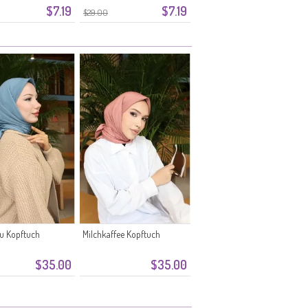
$7.19
$7.19
$29.00
u Kopftuch
Milchkaffee Kopftuch
$35.00
$35.00