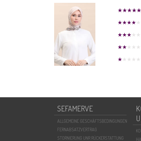
SEFAMERVE
K
U
ALLGEMEINE GESCHÄFTSBEDINGUNGEN
FERNABSATZVERTRAG
KO
STORNIERUNG UNR RÜCKERSTATTUNG
Hi