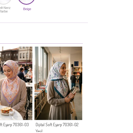
ell-Nerz
Beige
farbe
Soft Eşarp 70361-03
Dijital Soft Eşarp 70361-02
Yeşil