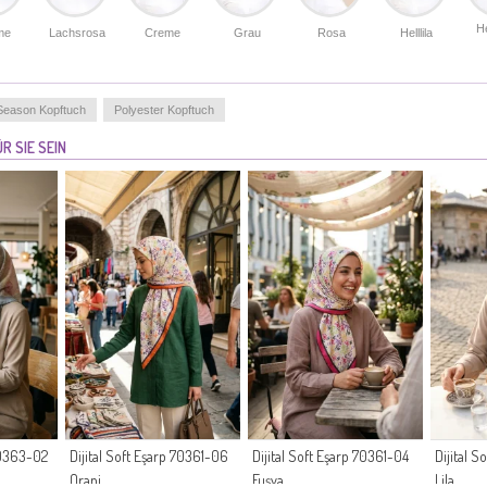
H
me
Lachsrosa
Creme
Grau
Rosa
Helllila
Season Kopftuch
Polyester Kopftuch
R SIE SEIN
 70363-02
Dijital Soft Eşarp 70361-06
Dijital Soft Eşarp 70361-04
Dijital 
Oranj
Fuşya
Lila