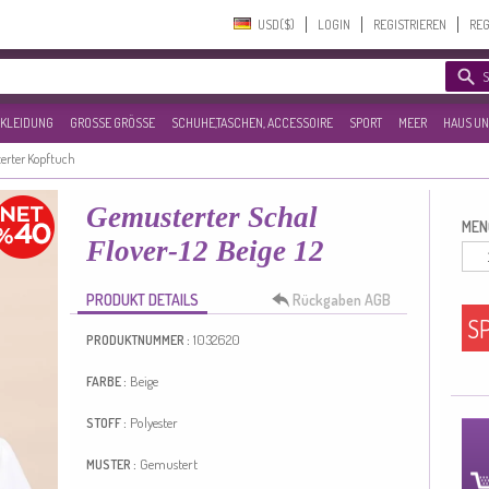
USD($)‎
LOGIN
REGISTRIEREN
REG
KLEIDUNG
GROSSE GRÖSSE
SCHUHE,TASCHEN, ACCESSOIRE
SPORT
MEER
HAUS UN
erter Kopftuch
Gemusterter Schal
MEN
Flover-12 Beige 12
PRODUKT DETAILS
Rückgaben AGB
S
1032620
PRODUKTNUMMER :
Beige
FARBE :
Polyester
STOFF :
Gemustert
MUSTER :