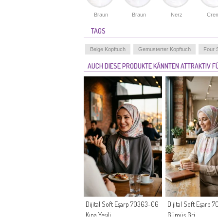
Braun
Braun
Nerz
Cre
TAGS
Beige Kopftuch
Gemusterter Kopftuch
Four 
AUCH DIESE PRODUKTE KÄNNTEN ATTRAKTIV FÜ
Dijital Soft Eşarp 70363-06
Dijital Soft Eşarp
Kına Yeşili
Gümüş Gri