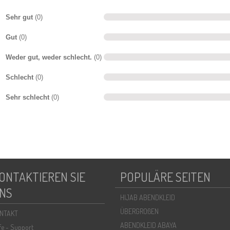
Sehr gut
(0)
Gut
(0)
Weder gut, weder schlecht.
(0)
Schlecht
(0)
Sehr schlecht
(0)
ONTAKTIEREN SIE
POPULÄRE SEITEN
NS
HIJAB ABENDKLEID
ÜBERGROßEN
NTAKT
ABENDKLEID ABAYA
lfe - Support