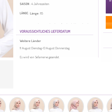
4 Jahreszeiten
SAISON :
Länge:
115
LÄNGE :
Es ist Beige Farbe. Es verhindert oft Faltenbildung durch
Verwendung von Polyestergewebe. Entworfen mit
VORAUSSICHTLICHES LIEFERDATUM
gemustertem Stoff. Es ist für vier Jahreszeiten geeignet. Die
Länge wird gemäß den Standardgrößen angepasst.
Weitere Länder
Made in Türkiye
11 August Dienstag-13 August Donnerstag
Es wird von Sefamerve gesendet.