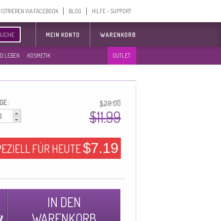
ISTRIEREN VIA FACEBOOK
BLOG
HILFE - SUPPORT
SUCHE
MEIN KONTO
WARENKORB
D LEBEN
KOSMETIK
OUTLET
GE :
$29.00
$11.99
$7.19
PEZIELL FÜR HEUTE
IN DEN
WARENKORB