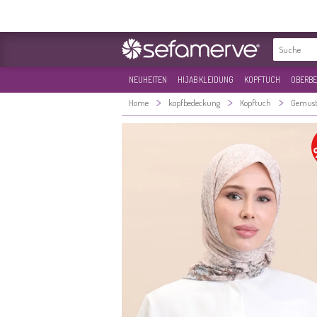
NEUHEITEN
HIJAB KLEIDUNG
KOPFTUCH
OBERBE
>
>
>
Home
kopfbedeckung
Kopftuch
Gemust