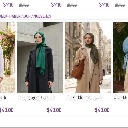
$7.19
$7.19
$7.19
$29.00
$29.00
$29.00
HABEN, HABEN AUCH ANGESEHEN
tuch
Smaragdgrün Kopftuch
Dunkel Khaki Kopftuch
Jeansbla
$40.00
$40.00
$40.00