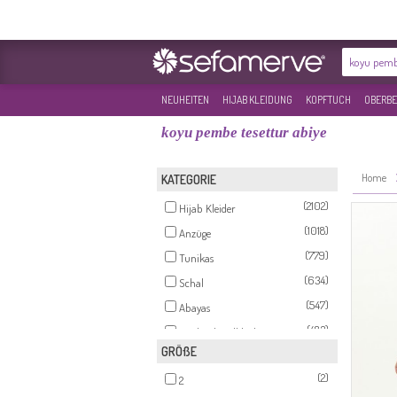
NEUHEITEN
HIJAB KLEIDUNG
KOPFTUCH
OBERBE
koyu pembe tesettur abiye
Home
KATEGORIE
(2102)
Hijab Kleider
(1018)
Anzüge
(779)
Tunikas
(634)
Schal
(547)
Abayas
(483)
Hijab-Abendkleider
GRÖßE
(384)
Kopftuch
(2)
(328)
2
Hose