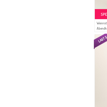
(52)
Alfasa
(46)
Tubanur Özdemir
SPE
(44)
DLC TEKSTİL
(26)
Buğlem
Weinrot
(25)
Abendkl
Platin Eşarp
(23)
Livaldi
(23)
BENGUEN
(18)
MODA PİNHAN
(17)
Mihrişah
(17)
Gelince
(16)
Algı
(14)
CKS
(10)
Serca
(10)
SEMALA
(9)
ATS
(9)
Alperen