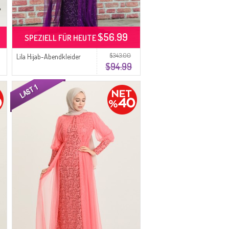
$56.99
SPEZIELL FÜR HEUTE
$343.00
Lila Hijab-Abendkleider
$94.99