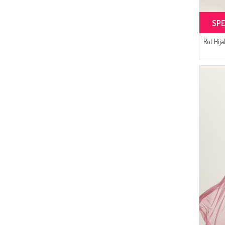
(8)
FY Collection
(7)
LE FABRİC
SPE
(4)
Oyya
Rot Hij
(4)
Enes Eşarp
(3)
Şükran
(3)
Aşeka
(3)
Peressa Eşarp
(3)
ESMİRA
(2)
NAZRALİNA
(1)
Arjen
(1)
Cashcara
(1)
Durann
(1)
Cavene
(1)
ONX10
(1)
Luvma Belly
(1)
ÜNRA GİYİM