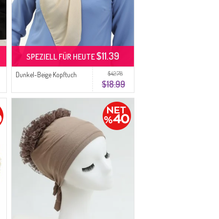
$11.39
SPEZIELL FÜR HEUTE
$42.78
Dunkel-Beige Kopftuch
$18.99