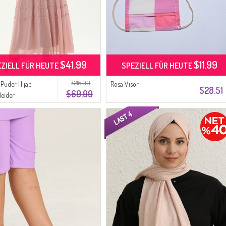
$41.99
$11.99
EZIELL FÜR HEUTE
SPEZIELL FÜR HEUTE
$215.00
Puder Hijab-
Rosa Visor
$28.51
$69.99
eider