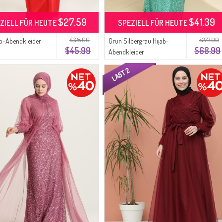
$27.59
$41.39
ZIELL FÜR HEUTE
SPEZIELL FÜR HEUTE
$328.00
$272.00
ab-Abendkleider
Grün Silbergrau Hijab-
$45.99
$68.99
Abendkleider