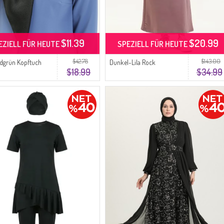
$11.39
$20.99
EZIELL FÜR HEUTE
SPEZIELL FÜR HEUTE
$42.78
$143.00
dgrün Kopftuch
Dunkel-Lila Rock
$18.99
$34.99