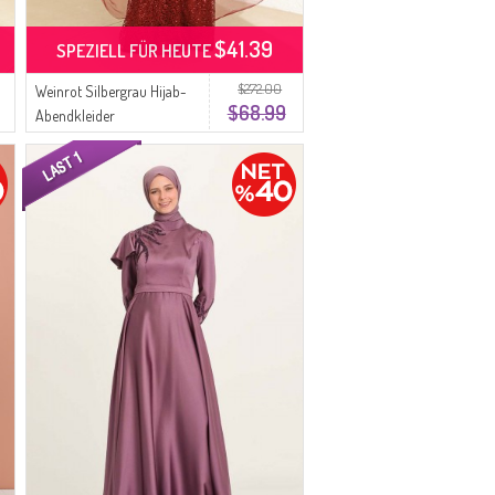
$41.39
SPEZIELL FÜR HEUTE
$272.00
Weinrot Silbergrau Hijab-
$68.99
Abendkleider