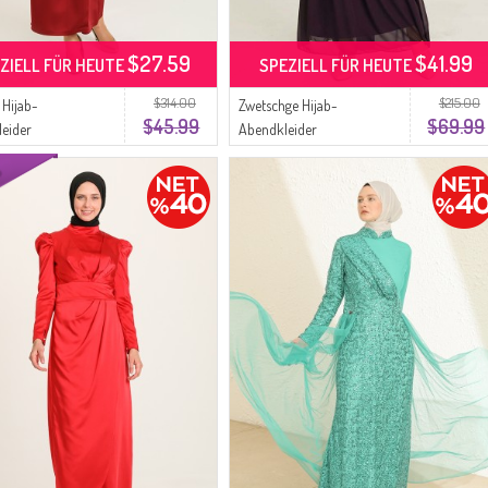
$27.59
$41.99
ZIELL FÜR HEUTE
SPEZIELL FÜR HEUTE
$314.00
$215.00
 Hijab-
Zwetschge Hijab-
$45.99
$69.99
eider
Abendkleider