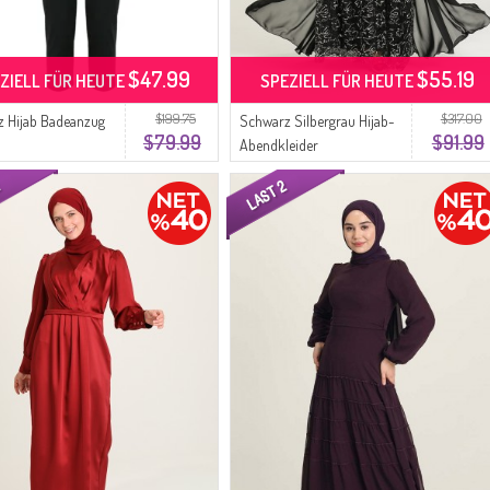
$47.99
$55.19
ZIELL FÜR HEUTE
SPEZIELL FÜR HEUTE
$199.75
$317.00
 Hijab Badeanzug
Schwarz Silbergrau Hijab-
$79.99
$91.99
Abendkleider