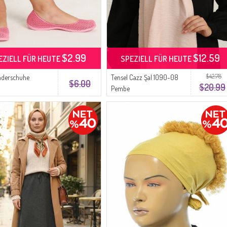
$2.99
$12.59
EZIELL FÜR HEUTE
SPEZIELL FÜR HEUTE
$42.78
nderschuhe
Tensel Cazz Şal 1090-08
$6.00
$20.99
Pembe