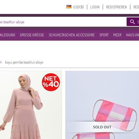
USD($)‎
LOGIN
REGISTRIEREN
REG
KLEIDUNG
GROSSE GRÖSSE
SCHUHE,TASCHEN, ACCESSOIRE
SPORT
MEER
HAUS UN
>
koyu pembe tesettur abiye