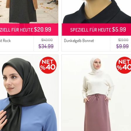
$20.99
$5.99
ZIELL FÜR HEUTE
SPEZIELL FÜR HEUTE
$143.00
$23.00
it Rock
Dunkelgelb Bonnet
$34.99
$9.99