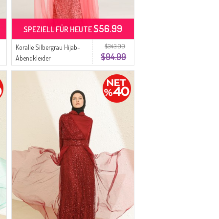
$56.99
SPEZIELL FÜR HEUTE
$343.00
Koralle Silbergrau Hijab-
$94.99
Abendkleider