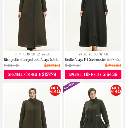
12
14
16
18
20
22
24
26
24
26
28
30
32
66
Übergröße Stein gedruckt Abaya 5054...
Große Abaya Mit Steinmuster 5067-03...
$656.38
$262.99
$684.92
$273.99
$157.79
$164.39
SPEZIELL FÜR HEUTE
SPEZIELL FÜR HEUTE