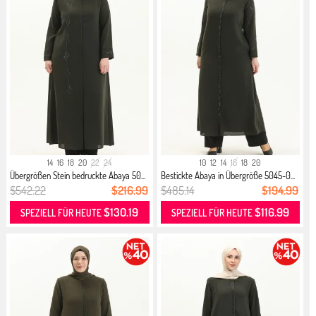
14
16
18
20
22
24
10
12
14
16
18
20
Übergrößen Stein bedruckte Abaya 50...
Bestickte Abaya in Übergröße 5045-0...
$542.22
$216.99
$485.14
$194.99
$130.19
$116.99
SPEZIELL FÜR HEUTE
SPEZIELL FÜR HEUTE