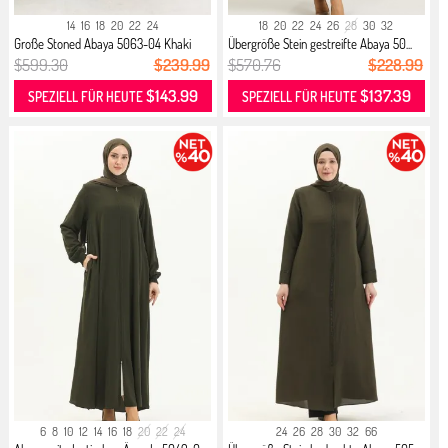
14
16
18
20
22
24
18
20
22
24
26
28
30
32
Große Stoned Abaya 5063-04 Khaki
Übergröße Stein gestreifte Abaya 50...
$599.30
$239.99
$570.76
$228.99
$143.99
$137.39
SPEZIELL FÜR HEUTE
SPEZIELL FÜR HEUTE
6
8
10
12
14
16
18
20
22
24
24
26
28
30
32
66