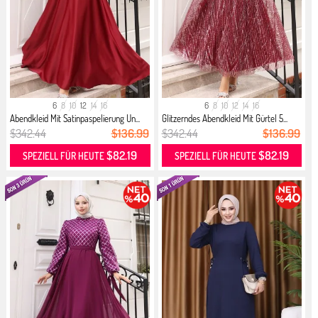
6
8
10
12
14
16
6
8
10
12
14
16
Abendkleid Mit Satinpaspelierung Un...
Glitzerndes Abendkleid Mit Gürtel 5...
$342.44
$136.99
$342.44
$136.99
$82.19
$82.19
SPEZIELL FÜR HEUTE
SPEZIELL FÜR HEUTE