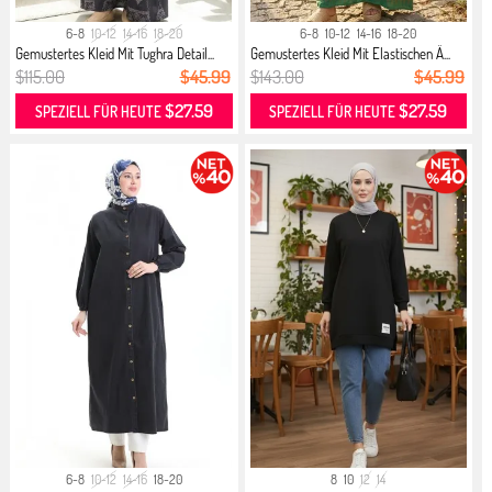
6-8
10-12
14-16
18-20
6-8
10-12
14-16
18-20
Gemustertes Kleid Mit Tughra Detail...
Gemustertes Kleid Mit Elastischen Ä...
$115.00
$45.99
$143.00
$45.99
$27.59
$27.59
SPEZIELL FÜR HEUTE
SPEZIELL FÜR HEUTE
6-8
10-12
14-16
18-20
8
10
12
14