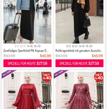
6-8
10-12
14-16
18-20
6-8
10-12
14-16
18-20
Zweifädiges Sportkleid Mit Kapuze 0...
Rollkragenkleid mit geradem Ausschn...
$143.00
$45.99
$143.00
$45.99
$27.59
$27.59
SPEZIELL FÜR HEUTE
SPEZIELL FÜR HEUTE