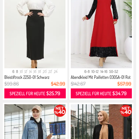
6
8
10
12
14
16
18
20
22
24
6-8
10-12
14-16
50-52
Bleistiftrock 2250-01 Schwarz
Abendkleid Mit Pailletten 0305A-01 Rot
$99.86
$42.99
$142.67
$57.99
$25.79
$34.79
SPEZIELL FÜR HEUTE
SPEZIELL FÜR HEUTE