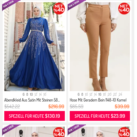
6
8
10
12
14
16
6
8
10
12
14
16
18
20
22
24
Abendkleid Aus Satin Mit Steinen 58...
Hose Mit Geradem Bein 1148-10 Kamel
$542.22
$216.99
$85.59
$39.99
$130.19
$23.99
SPEZIELL FÜR HEUTE
SPEZIELL FÜR HEUTE