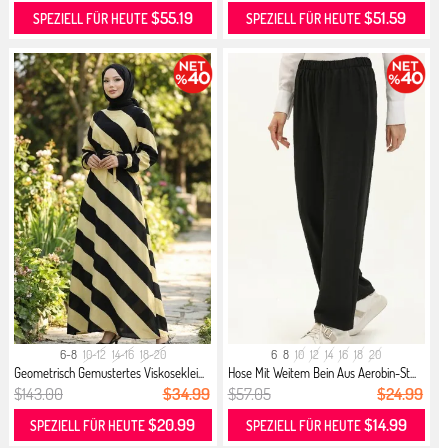
$55.19
$51.59
SPEZIELL FÜR HEUTE
SPEZIELL FÜR HEUTE
6-8
10-12
14-16
18-20
6
8
10
12
14
16
18
20
Geometrisch Gemustertes Viskoseklei...
Hose Mit Weitem Bein Aus Aerobin-St...
$143.00
$34.99
$57.05
$24.99
$20.99
$14.99
SPEZIELL FÜR HEUTE
SPEZIELL FÜR HEUTE