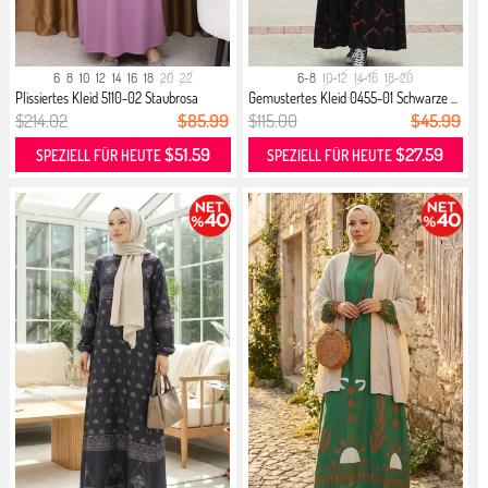
6
8
10
12
14
16
18
20
22
6-8
10-12
14-16
18-20
Plissiertes Kleid 5110-02 Staubrosa
Gemustertes Kleid 0455-01 Schwarze ...
$214.02
$85.99
$115.00
$45.99
$51.59
$27.59
SPEZIELL FÜR HEUTE
SPEZIELL FÜR HEUTE