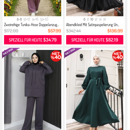
6-8
10-12
14-16
50-52
6
8
10
12
14
16
Zweireihige Tunika-Hose Doppelanzug...
Abendkleid Mit Satinpaspelierung Un...
$172.00
$57.99
$342.44
$136.99
$34.79
$82.19
SPEZIELL FÜR HEUTE
SPEZIELL FÜR HEUTE