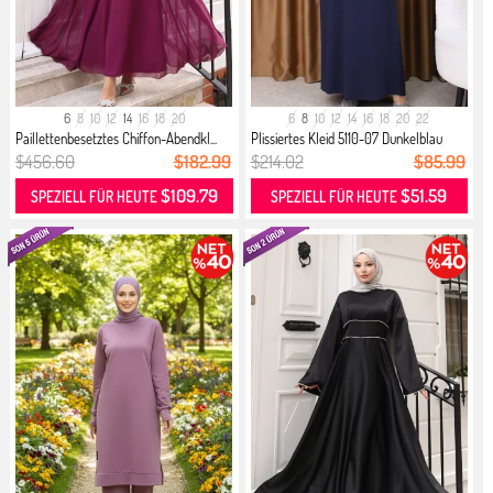
6
8
10
12
14
16
18
20
6
8
10
12
14
16
18
20
22
Paillettenbesetztes Chiffon-Abendkl...
Plissiertes Kleid 5110-07 Dunkelblau
$456.60
$182.99
$214.02
$85.99
$109.79
$51.59
SPEZIELL FÜR HEUTE
SPEZIELL FÜR HEUTE