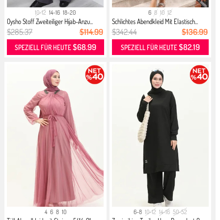
10-12
14-16
18-20
6
8
10
12
Oysho Stoff Zweiteiliger Hijab-Anzu...
Schlichtes Abendkleid Mit Elastisch...
$285.37
$114.99
$342.44
$136.99
$68.99
$82.19
SPEZIELL FÜR HEUTE
SPEZIELL FÜR HEUTE
4
6
8
10
6-8
10-12
14-16
50-52