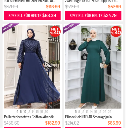
Tüll Abendkleid mit Steinen 5414-01...
Zweireihige Tunika-Hose Doppelset 0...
$371.00
$113.99
$172.00
$57.99
$68.39
$34.79
SPEZIELL FÜR HEUTE
SPEZIELL FÜR HEUTE
6
8
10
12
14
16
18
20
6
8
10
12
14
16
18
20
22
Paillettenbesetztes Chiffon-Abendkl...
Plisseekleid 5110-10 Smaragdgrün
$456.60
$182.99
$214.02
$85.99