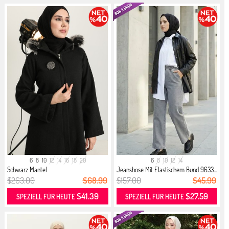
6
8
10
12
14
16
18
20
6
8
10
12
14
Schwarz Mantel
Jeanshose Mit Elastischem Bund 9633...
$263.00
$68.99
$157.00
$45.99
$41.39
$27.59
SPEZIELL FÜR HEUTE
SPEZIELL FÜR HEUTE