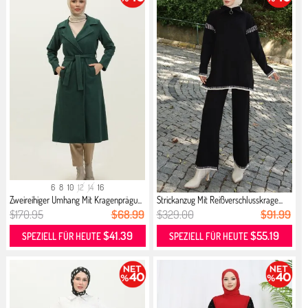
6
8
10
12
14
16
Zweireihiger Umhang Mit Kragenprägu...
Strickanzug Mit Reißverschlusskrage...
$170.95
$68.99
$329.00
$91.99
$41.39
$55.19
SPEZIELL FÜR HEUTE
SPEZIELL FÜR HEUTE