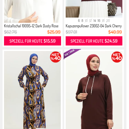
6
8
10
12
14
16
18
20
Kristallschal 19095-12 Dark Dusty Rose
Kapuzenpullover 23002-04 Dark Cherry
$62.76
$25.99
$97.01
$40.99
$15.59
$24.59
SPEZIELL FÜR HEUTE
SPEZIELL FÜR HEUTE