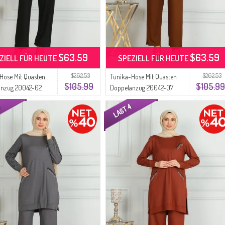
$63.59
$63.59
ZIELL FÜR HEUTE
SPEZIELL FÜR HEUTE
$262.53
$262.53
Hose Mit Quasten
Tunika-Hose Mit Quasten
$105.99
$105.99
anzug 20042-02
Doppelanzug 20042-07
z
Hellbraun