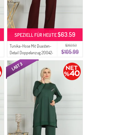
$63.59
SPEZIELL FÜR HEUTE
$262.53
Tunika-Hose Mit Quasten-
$105.99
Detail Doppelanzug 20042-
09 Pflaume