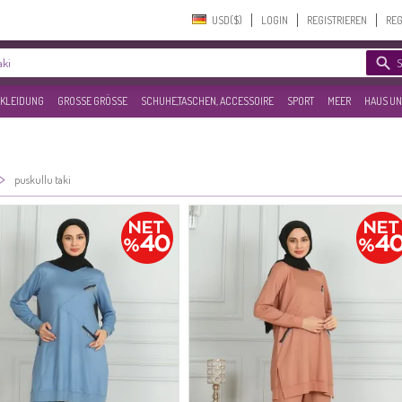
USD($)‎
LOGIN
REGISTRIEREN
REG
KLEIDUNG
GROSSE GRÖSSE
SCHUHE,TASCHEN, ACCESSOIRE
SPORT
MEER
HAUS UN
>
puskullu taki