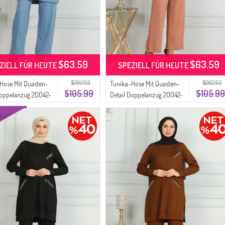
$63.59
$63.59
ZIELL FÜR HEUTE
SPEZIELL FÜR HEUTE
$262.53
$262.53
Hose Mit Quasten-
Tunika-Hose Mit Quasten-
$105.99
$105.99
Doppelanzug 20042-
Detail Doppelanzug 20042-
u
08 Lachsfarben