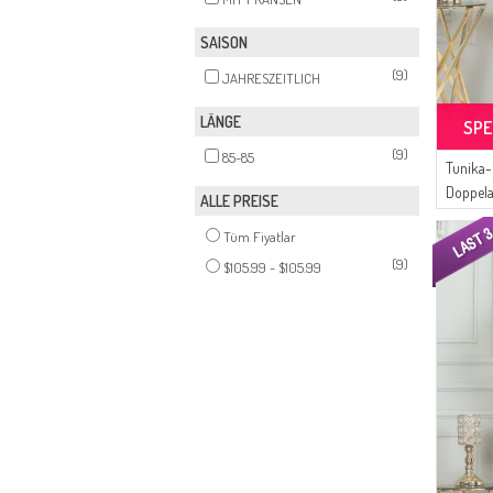
SAISON
(9)
JAHRESZEITLICH
LÄNGE
SPE
(9)
85-85
Tunika-
Doppel
ALLE PREISE
Schwar
Tüm Fiyatlar
(9)
$105.99 - $105.99