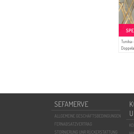
SPE
Tunika-
Doppel
Grau
SEFAMERVE
K
U
ALLGEMEINE GESCHÄFTSBEDINGUNGEN
FERNABSATZVERTRAG
KO
STORNIERUNG UNR RÜCKERSTATTUNG
Hi