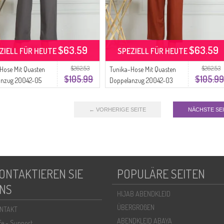
$63.59
$63.59
ZIELL FÜR HEUTE
SPEZIELL FÜR HEUTE
$262.53
$262.53
Hose Mit Quasten
Tunika-Hose Mit Quasten
$105.99
$105.99
anzug 20042-05
Doppelanzug 20042-03
Kachel
← VORHERIGE SEITE
NÄCHSTE SE
ONTAKTIEREN SIE
POPULÄRE SEITEN
NS
HIJAB ABENDKLEID
ÜBERGROßEN
NTAKT
ABENDKLEID ABAYA
lfe - Support