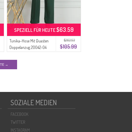
$63.59
SPEZIELL FÜR HEUTE
$262.53
Tunika-Hose Mit Quasten
$105.99
Doppelanzug 20042-04
Smaragdgrün
ITE →
SOZIALE MEDIEN
FACEBOOK
TWITTER
INSTAGRAM