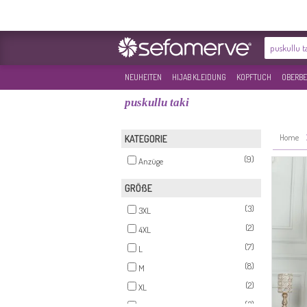
NEUHEITEN
HIJAB KLEIDUNG
KOPFTUCH
OBERBE
puskullu taki
Home
KATEGORIE
(9)
Anzüge
GRÖßE
(3)
3XL
(2)
4XL
(7)
L
(8)
M
(2)
XL
(3)
XXL