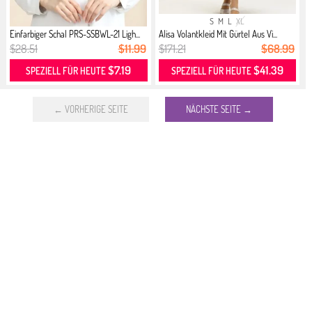
S
M
L
XL
Einfarbiger Schal PRS-SSBWL-21 Ligh...
Alisa Volantkleid Mit Gürtel Aus Vi...
$28.51
$11.99
$171.21
$68.99
$7.19
$41.39
SPEZIELL FÜR HEUTE
SPEZIELL FÜR HEUTE
← VORHERIGE SEITE
NÄCHSTE SEITE →