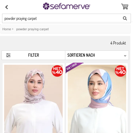
powder praying carpet
Home
>
powder praying carpet
4
Produkt
FILTER