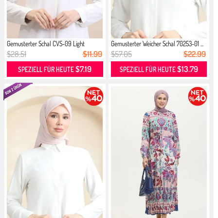
Gemusterter Schal CVS-09 Light
Gemusterter Weicher Schal 70253-01 ...
Powder
$28.51
$11.99
$57.05
$22.99
$7.19
$13.79
SPEZIELL FÜR HEUTE
SPEZIELL FÜR HEUTE