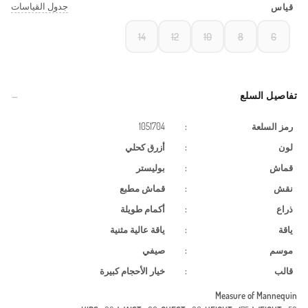
جدول القياسات
قياس
14
12
10
8
6
تفاصيل السلع
رمز السلعة
:
1051704
لون
:
أزرق كحلي
قماش
:
بوليستر
نقش
:
قماش مطبع
ذراع
:
أكمام طويلة
ياقة
:
ياقة عالية مثنية
موسم
:
صيفي
قالب
:
خيار الأحجام كبيرة
Measure of Mannequin