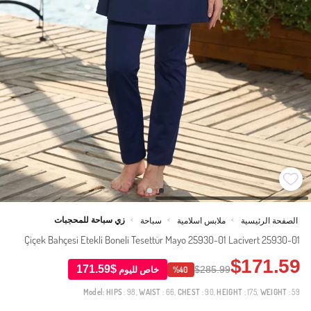
زي سباحة للمحجبات
الصفحة الرئيسية
ملابس اسلامية
سباحة
>
>
>
Çiçek Bahçesi Etekli Boneli Tesettür Mayo 25930-01 Lacivert 25930-01
$171.59
$171.59
$285.99
خاص لليوم
%40
Model:
HIPS
: 98,
WAIST
: 66,
CHEST
: 90,
HEIGHT
: 175,
WEIGHT
: 59