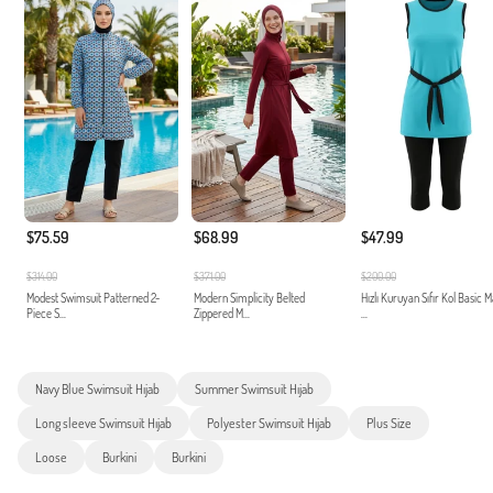
$75.59
$68.99
$47.99
$314.00
$371.00
$200.00
Modest Swimsuit Patterned 2-
Modern Simplicity Belted
Hızlı Kuruyan Sıfır Kol Basic 
Piece S...
Zippered M...
...
Navy Blue Swimsuit Hıjab
Summer Swimsuit Hıjab
Long sleeve Swimsuit Hıjab
Polyester Swimsuit Hıjab
Plus Size
Loose
Burkini
Burkini