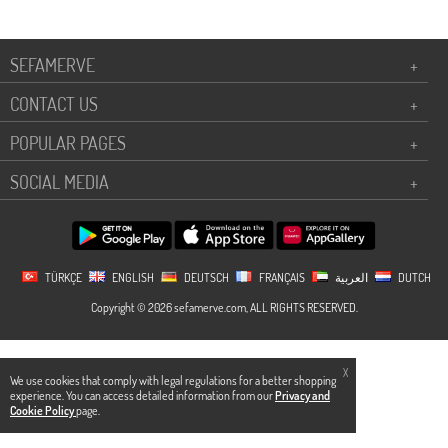
SEFAMERVE
+
CONTACT US
+
POPULAR PAGES
+
SOCIAL MEDIA
+
TÜRKÇE
ENGLISH
DEUTSCH
FRANÇAIS
العربية
DUTCH
Copyright © 2026 sefamerve.com, ALL RIGHTS RESERVED.
X
We use cookies that comply with legal regulations for a better shopping
experience. You can access detailed information from our
Privacy and
Cookie Policy
page.