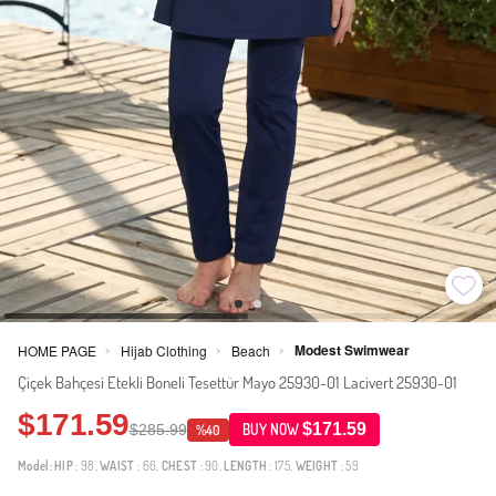
Modest Swimwear
HOME PAGE
Hijab Clothing
Beach
>
>
>
Çiçek Bahçesi Etekli Boneli Tesettür Mayo 25930-01 Lacivert 25930-01
$171.59
$171.59
$285.99
BUY NOW
%40
Model:
HIP
: 98,
WAIST
: 66,
CHEST
: 90,
LENGTH
: 175,
WEIGHT
: 59