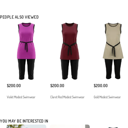
sayesinde çantanızda yer kaplamaz ve kolayca taşınabilir. Modern kadının ihtiyaç
duyduğu işlevsellik ve estetiği bir araya getiren bu koleksiyon parçasını, uygun
aksesuarlarla tamamlayarak stilinizi plajlara taşıyabilirsiniz. Düşük ısıda yıkanması ve
PEOPLE ALSO VIEWED
direkt güneş ışığına maruz bırakılmadan kurutulması önerilir.ankeninin Ölçüleri: Beden
38, Boy 177 cm, Göğüs 90 cm, Bel 70 cm, Basen 98 cm
Made in Türkiye
$200.00
$200.00
$200.00
Violet Modest Swimwear
Claret Red Modest Swimwear
Gold Modest Swimwear
YOU MAY BE INTERESTED IN