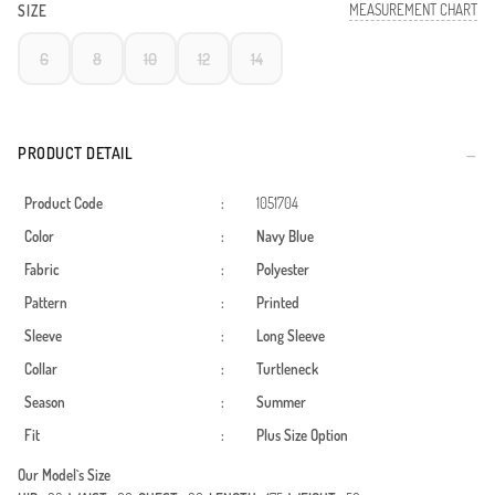
MEASUREMENT CHART
SIZE
6
8
10
12
14
PRODUCT DETAIL
Product Code
:
1051704
Color
:
Navy Blue
Fabric
:
Polyester
Pattern
:
Printed
Sleeve
:
Long Sleeve
Collar
:
Turtleneck
Season
:
Summer
Fit
:
Plus Size Option
Our Model`s Size