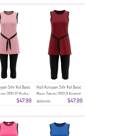
uyan Sıfır Kol Basic
Hızlı Kuruyan Sıfır Kol Basic
ımı 2612-12 Pudra
Mayo Takımı 2612-11 Kiremit
$47.99
$47.99
$200.00