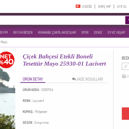
USD($)‎
GIRIŞ YAP
ÜYE OL
 GİYİM
BÜYÜK BEDEN
AYAKKABI, ÇANTA, AKSESUAR
SPOR
DENİZ
EV VE YAŞAM
r Mayo
Çiçek Bahçesi Etekli Boneli
BED
Tesettür Mayo 25930-01 Lacivert
6
B
ÜRÜN DETAY
İADE KOŞULLARI
1051704
ÜRÜN KODU :
Lacivert
RENK :
Polyester
KUMAŞ :
Emprime
DESEN :