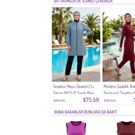
BU ÜRÜNLER DE İLGINIZI ÇEKEBILIR
Tesettür Mayo Desenli 2 Li
Modern Sadelik Bel
Takım 1903-12 Siyah Mavi
Fermuarlı Tesettür
$75.59
2602-05 Kiremit
$314.00
$371.00
BUNA BAKANLAR BUNLARA DA BAKTI