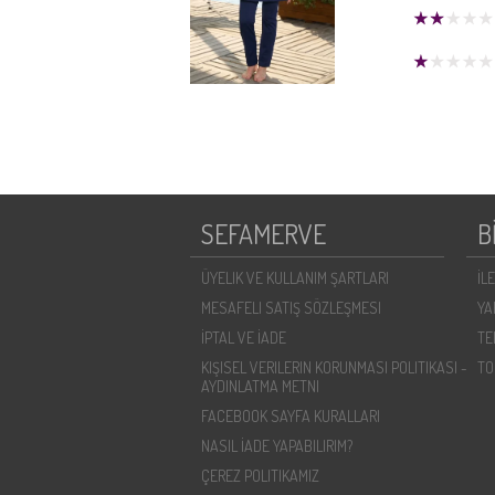
SEFAMERVE
B
ÜYELIK VE KULLANIM ŞARTLARI
İL
MESAFELI SATIŞ SÖZLEŞMESI
YA
İPTAL VE İADE
TE
KIŞISEL VERILERIN KORUNMASI POLITIKASI -
TO
AYDINLATMA METNI
FACEBOOK SAYFA KURALLARI
NASIL İADE YAPABILIRIM?
ÇEREZ POLITIKAMIZ