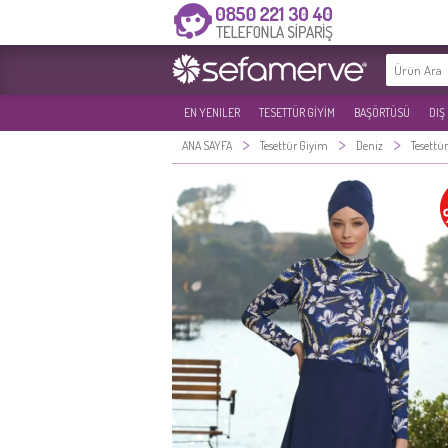
EN YENILER
TESETTÜR GİYİM
BAŞÖRTÜSÜ
DIŞ
>
>
>
ANA SAYFA
Tesettür Giyim
Deniz
Tesettü