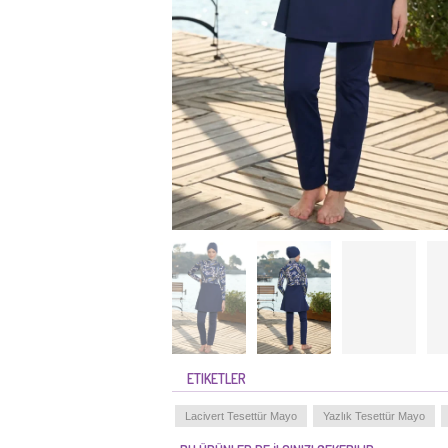
ETIKETLER
Lacivert Tesettür Mayo
Yazlık Tesettür Mayo