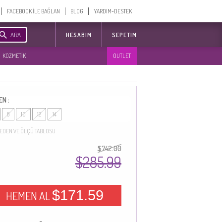
FACEBOOK İLE BAĞLAN
BLOG
YARDIM-DESTEK
ARA
HESABIM
SEPETIM
KOZMETİK
OUTLET
EN :
8
10
12
14
EDEN VE ÖLÇÜ TABLOSU
$742.00
$285.99
$171.59
HEMEN AL