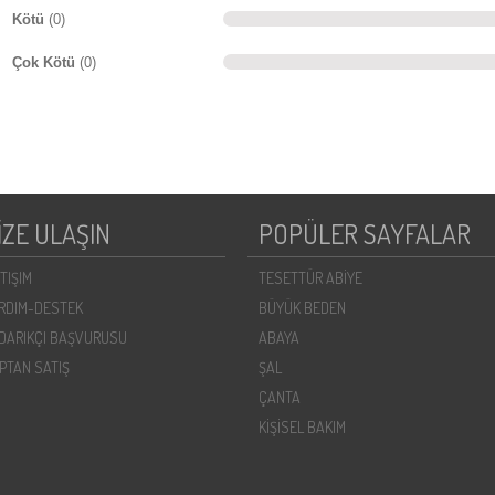
Kötü
(0)
Çok Kötü
(0)
İZE ULAŞIN
POPÜLER SAYFALAR
ETIŞIM
TESETTÜR ABİYE
RDIM-DESTEK
BÜYÜK BEDEN
DARIKÇI BAŞVURUSU
ABAYA
PTAN SATIŞ
ŞAL
ÇANTA
KİŞİSEL BAKIM