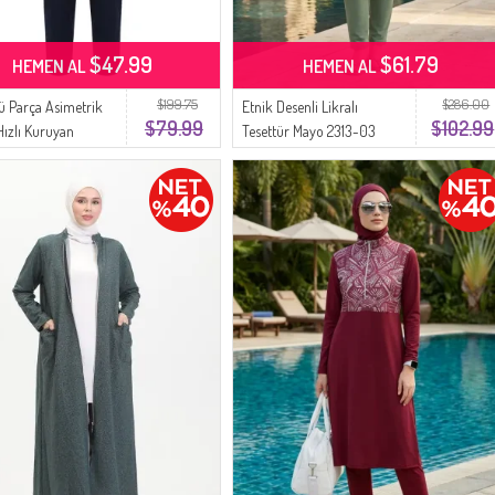
$47.99
$61.79
HEMEN AL
HEMEN AL
$199.75
$286.00
lü Parça Asimetrik
Etnik Desenli Likralı
$79.99
$102.99
Hızlı Kuruyan
Tesettür Mayo 2313-03
r Mayo Seti 2611-05
Çağla Yeşili