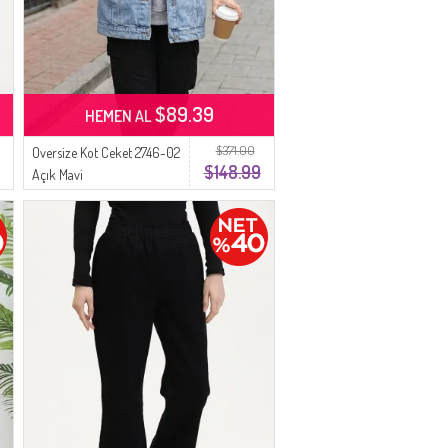
$89.39
HEMEN AL
$371.00
Oversize Kot Ceket 2746-02
$148.99
Açık Mavi