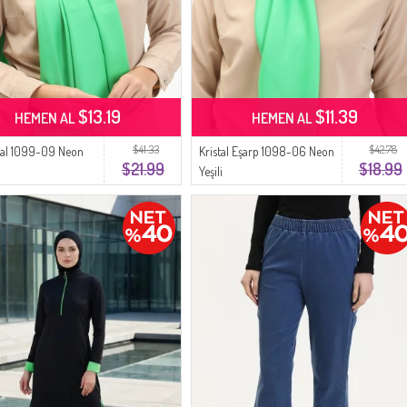
$13.19
$11.39
HEMEN AL
HEMEN AL
$41.33
$42.78
 Şal 1099-09 Neon
Kristal Eşarp 1098-06 Neon
$21.99
$18.99
Yeşili