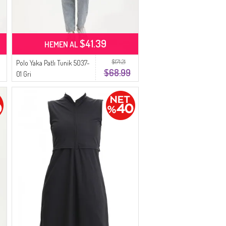
$41.39
HEMEN AL
$171.21
Polo Yaka Patlı Tunik 5037-
$68.99
01 Gri