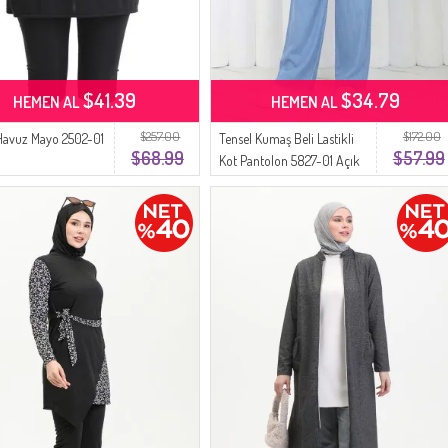
$41.39
$34.79
HEMEN AL
HEMEN AL
$257.00
$172.00
Havuz Mayo 2502-01
Tensel Kumaş Beli Lastikli
$68.99
$57.99
Kot Pantolon 5827-01 Açık
Mavi