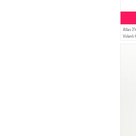
Atlas 3’
Volanlı 
Tesettü
Lacivert