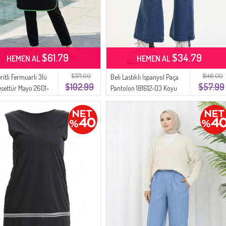
$61.79
$34.79
HEMEN AL
HEMEN AL
$371.00
$146.00
itli Fermuarlı 3lü
Beli Lastikli İspanyol Paça
$102.99
$57.99
esettür Mayo 2601-
Pantolon 181612-03 Koyu
h
Mavi