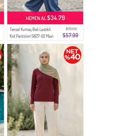
$34.79
HEMEN AL
$172.00
Tensel Kumaş Beli Lastikli
$57.99
Kot Pantolon 5827-02 Mavi