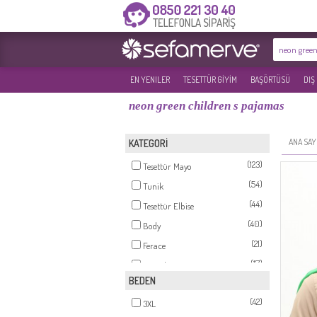
EN YENILER
TESETTÜR GİYİM
BAŞÖRTÜSÜ
DIŞ
neon green children s pajamas
ANA SAY
KATEGORİ
(123)
Tesettür Mayo
(54)
Tunik
(44)
Tesettür Elbise
(40)
Body
(21)
Ferace
(17)
Pantolon
BEDEN
(12)
Takım
(42)
(10)
3XL
Ceket