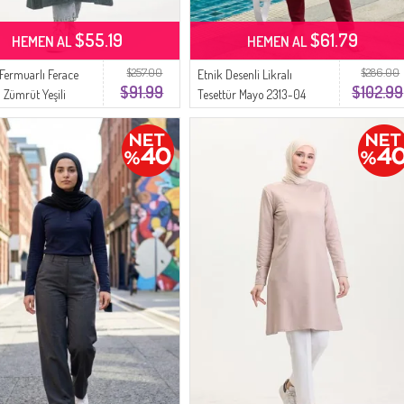
$55.19
$61.79
HEMEN AL
HEMEN AL
$257.00
$286.00
k Fermuarlı Ferace
Etnik Desenli Likralı
$91.99
$102.99
 Zümrüt Yeşili
Tesettür Mayo 2313-04
Bordo