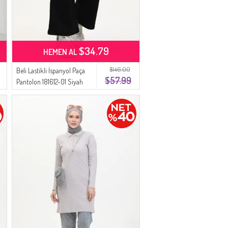
$34.79
HEMEN AL
$146.00
Beli Lastikli İspanyol Paça
$57.99
Pantolon 181612-01 Siyah