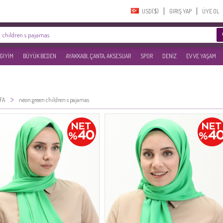
USD($)‎
GIRIŞ YAP
ÜYE OL
 GİYİM
BÜYÜK BEDEN
AYAKKABI, ÇANTA, AKSESUAR
SPOR
DENİZ
EV VE YAŞAM
>
FA
neon green children s pajamas