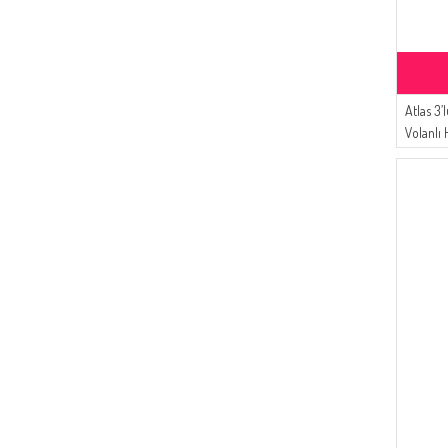
(1)
Respiro
(1)
Luvma Belly
(1)
İPEKÇE
Atlas 3’
Volanlı 
Tesettü
Saks