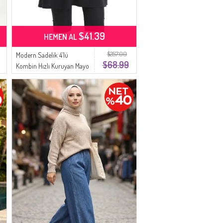
$41.39
HEMEN AL
$257.00
Modern Sadelik 4’lü
$68.99
Kombin Hızlı Kuruyan Mayo
Takımı 2509-01 Siyah