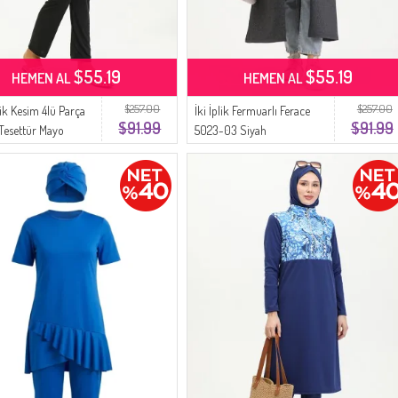
$55.19
$55.19
HEMEN AL
HEMEN AL
$257.00
$257.00
ik Kesim 4lü Parça
İki İplik Fermuarlı Ferace
$91.99
$91.99
 Tesettür Mayo
5023-03 Siyah
 Siyah