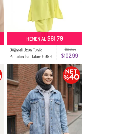
$61.79
HEMEN AL
$256.83
Düğmeli Uzun Tunik
$102.99
Pantolon İkili Takım 0089-
05 Neon Yeşili