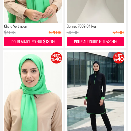
Châle Vert neon
Bonnet 7002-04 Noir
$41.33
$21.99
$12.00
$4.99
$13.19
$2.99
POUR AUJOURD HUI
POUR AUJOURD HUI