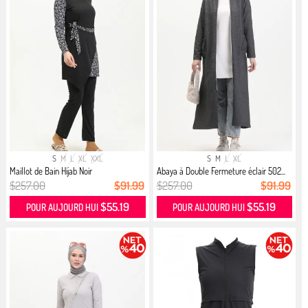
S
M
L
XL
XXL
S
M
L
XL
Maillot de Bain Hijab Noir
Abaya à Double Fermeture éclair 502...
$257.00
$91.99
$257.00
$91.99
$55.19
$55.19
POUR AUJOURD HUI
POUR AUJOURD HUI