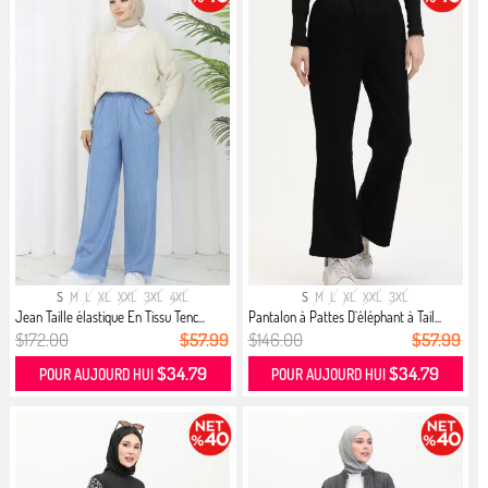
S
M
L
XL
XXL
3XL
4XL
S
M
L
XL
XXL
3XL
Jean Taille élastique En Tissu Tenc...
Pantalon à Pattes D`éléphant à Tail...
$172.00
$57.99
$146.00
$57.99
$34.79
$34.79
POUR AUJOURD HUI
POUR AUJOURD HUI