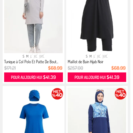
S
M
L
XL
XXL
S
M
L
XL
XXL
Tunique à Col Polo Et Patte De Bout...
Maillot de Bain Hijab Noir
$171.21
$68.99
$257.00
$68.99
$41.39
$41.39
POUR AUJOURD HUI
POUR AUJOURD HUI