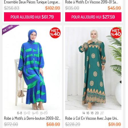
Ensemble Deux Pièces Tunique Longue...
Robe à Motifs En Viscose 2019-01 Sa...
$256.83
$102.99
$135.00
$45.99
$61.79
$27.59
POUR AUJOURD HUI
POUR AUJOURD HUI
6-8
10-12
14-16
18-20
14
16
18
20
22
Robe à Motifs à Demi-bouton 2069-02...
Robe à Col En Viscose Avec Jupe Uni...
$172.00
$68.99
$228.29
$91.99