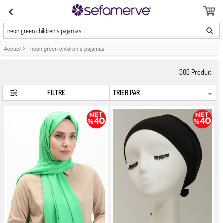
neon green children s pajamas
Accueil
>
neon green children s pajamas
383
Produit
FILTRE