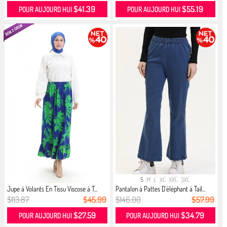
$41.39
$55.19
POUR AUJOURD HUI
POUR AUJOURD HUI
S
M
L
XL
XXL
3XL
Jupe à Volants En Tissu Viscose à T...
Pantalon à Pattes D`éléphant à Tail...
$113.87
$45.99
$146.00
$57.99
$27.59
$34.79
POUR AUJOURD HUI
POUR AUJOURD HUI