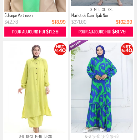
S
M
L
XL
XXL
Echarpe Vert neon
Maillot de Bain Hijab Noir
$42.78
$18.99
$371.00
$102.99
$11.39
$61.79
POUR AUJOURD HUI
POUR AUJOURD HUI
6-8
10-12
14-16
18-20
6-8
10-12
14-16
18-20