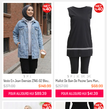
S
M
L
S
M
L
XL
XXL
3XL
Veste En Jean Oversize 2746-02 Bleu...
Maillot De Bain De Piscine Sans Man...
$371.00
$148.99
$257.00
$68.99
$89.39
$41.39
POUR AUJOURD HUI
POUR AUJOURD HUI