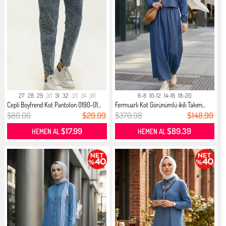
27
28
29
30
31
32
33
34
36
6-8
10-12
14-16
18-20
Cepli Boyfrend Kot Pantolon 0190-01...
Fermuarlı Kot Görünümlü ikili Takım...
$80.00
$29.99
$370.98
$148.99
$17.99
$89.39
HEMEN AL
HEMEN AL