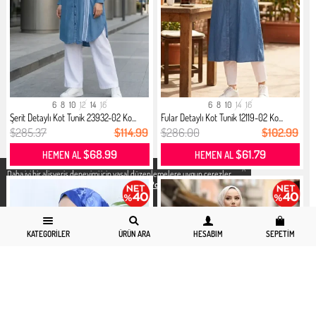
6
8
10
12
14
16
6
8
10
14
16
Şerit Detaylı Kot Tunik 23932-02 Ko...
Fular Detaylı Kot Tunik 12119-02 Ko...
$285.37
$114.99
$286.00
$102.99
$68.99
$61.79
HEMEN AL
HEMEN AL
X
Daha iyi bir alisveris deneyimi icin yasal düzenlemelere uygun çerezler
kullanıyoruz. Detaylı bilgiye
Gizlilik ve Çerez Politikası
sayfamızdan
erişebilirsiniz.
KATEGORILER
ÜRÜN ARA
HESABIM
SEPETIM