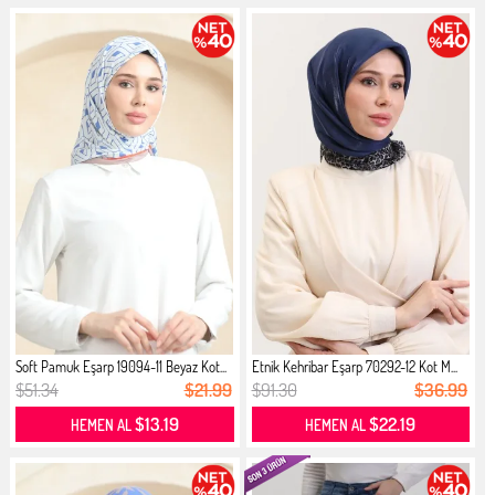
Soft Pamuk Eşarp 19094-11 Beyaz Kot...
Etnik Kehribar Eşarp 70292-12 Kot M...
$51.34
$21.99
$91.30
$36.99
$13.19
$22.19
HEMEN AL
HEMEN AL