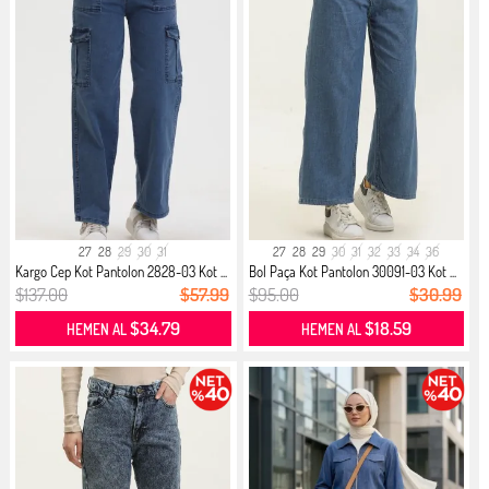
27
28
29
30
31
27
28
29
30
31
32
33
34
36
Kargo Cep Kot Pantolon 2828-03 Kot ...
Bol Paça Kot Pantolon 30091-03 Kot ...
$137.00
$57.99
$95.00
$30.99
$34.79
$18.59
HEMEN AL
HEMEN AL