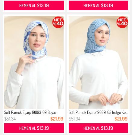
$13.19
$13.19
HEMEN AL
HEMEN AL
Soft Pamuk Eşarp 19093-09 Beyaz
Soft Pamuk Eşarp 19089-05 İndigo Ko...
Kot...
$51.34
$21.99
$51.34
$21.99
$13.19
$13.19
HEMEN AL
HEMEN AL