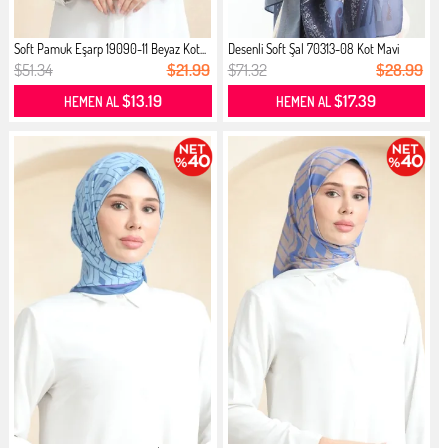
Soft Pamuk Eşarp 19090-11 Beyaz Kot...
Desenli Soft Şal 70313-08 Kot Mavi
$51.34
$21.99
$71.32
$28.99
$13.19
$17.39
HEMEN AL
HEMEN AL