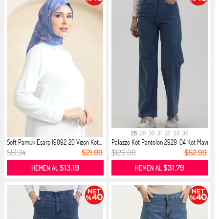
28
29
30
31
32
33
34
Soft Pamuk Eşarp 19092-20 Vizon Kot...
Palazzo Kot Pantolon 2929-04 Kot Mavi
$51.34
$21.99
$126.00
$52.99
$13.19
$31.79
HEMEN AL
HEMEN AL