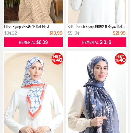
Pilise Eşarp 70345-16 Kot Mavi
Soft Pamuk Eşarp 19092-11 Beyaz Kot...
$34.22
$13.99
$51.34
$21.99
$8.39
$13.19
HEMEN AL
HEMEN AL