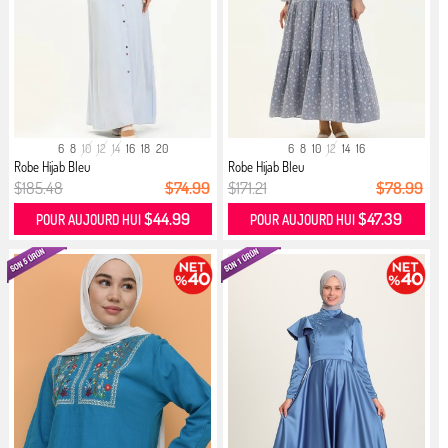
6
8
10
12
14
16
18
20
6
8
10
12
14
16
Robe Hijab Bleu
Robe Hijab Bleu
$185.48
$74.99
$171.21
$78.99
$44.99
$47.39
POUR AUJOURD HUI
POUR AUJOURD HUI