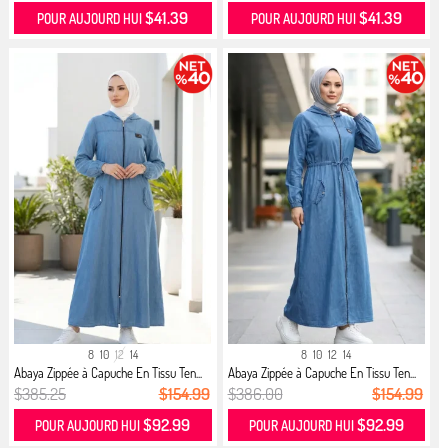
$41.39
$41.39
POUR AUJOURD HUI
POUR AUJOURD HUI
8
10
12
14
8
10
12
14
Abaya Zippée à Capuche En Tissu Ten...
Abaya Zippée à Capuche En Tissu Ten...
$385.25
$154.99
$386.00
$154.99
$92.99
$92.99
POUR AUJOURD HUI
POUR AUJOURD HUI