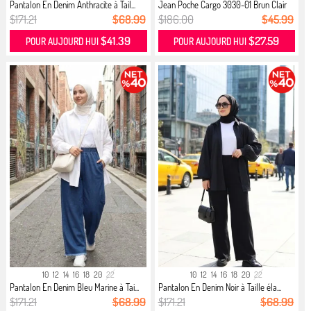
Pantalon En Denim Anthracite à Tail...
Jean Poche Cargo 3030-01 Brun Clair
$171.21
$68.99
$186.00
$45.99
$41.39
$27.59
POUR AUJOURD HUI
POUR AUJOURD HUI
10
12
14
16
18
20
22
10
12
14
16
18
20
22
Pantalon En Denim Bleu Marine à Tai...
Pantalon En Denim Noir à Taille éla...
$171.21
$68.99
$171.21
$68.99