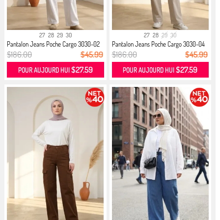
27
28
29
30
27
28
29
30
Pantalon Jeans Poche Cargo 3030-02
Pantalon Jeans Poche Cargo 3030-04
...
...
$186.00
$45.99
$186.00
$45.99
$27.59
$27.59
POUR AUJOURD HUI
POUR AUJOURD HUI