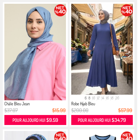
6
8
10
12
14
16
18
20
Châle Bleu Jean
Robe Hijab Bleu
$37.07
$15.99
$200.00
$57.99
$9.59
$34.79
POUR AUJOURD HUI
POUR AUJOURD HUI