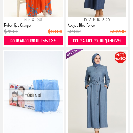
M
L
XL
XXL
10
12
14
16
18
20
Robe Hijab Orange
Abayas Bleu Foncé
$217.00
$83.99
$311.02
$167.99
$50.39
$100.79
POUR AUJOURD HUI
POUR AUJOURD HUI