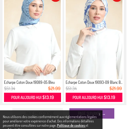
Echarpe Coton Doux 19089-05 Bleu
Echarpe Coton Doux 19093-09 Blanc B...
Je...
$51.34
$21.99
$51.34
$21.99
$13.19
$13.19
POUR AUJOURD HUI
POUR AUJOURD HUI
← PAGE PRÉCÉDENTE
PAGE SUIVANTE →
X
Nous utilisons des cookies conformément aux réglementations légales
pour améliorer votre expérience d`achat. Des informations détaillées
peuvent être consultées sur notre page,
Politique de cookies
et