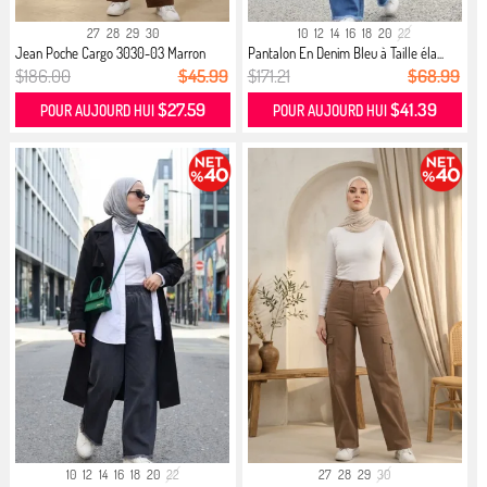
27
28
29
30
10
12
14
16
18
20
22
Jean Poche Cargo 3030-03 Marron
Pantalon En Denim Bleu à Taille éla...
$186.00
$45.99
$171.21
$68.99
$27.59
$41.39
POUR AUJOURD HUI
POUR AUJOURD HUI
10
12
14
16
18
20
22
27
28
29
30