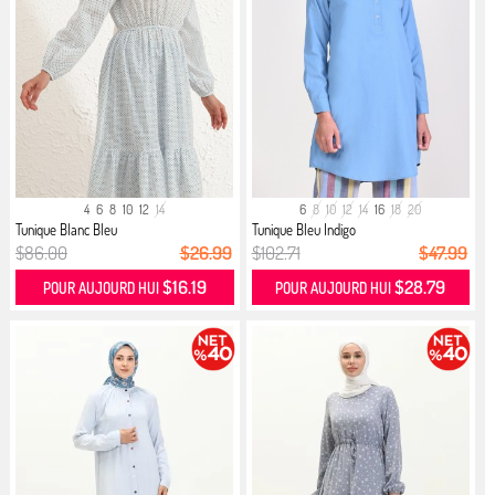
4
6
8
10
12
14
6
8
10
12
14
16
18
20
Tunique Blanc Bleu
Tunique Bleu Indigo
$86.00
$26.99
$102.71
$47.99
$16.19
$28.79
POUR AUJOURD HUI
POUR AUJOURD HUI