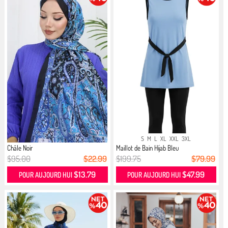
S
M
L
XL
XXL
3XL
Châle Noir
Maillot de Bain Hijab Bleu
$95.00
$22.99
$199.75
$79.99
$13.79
$47.99
POUR AUJOURD HUI
POUR AUJOURD HUI