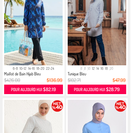
6-8
10-12
14-16
18-20
22-24
6
8
10
12
14
16
18
20
Maillot de Bain Hijab Bleu
Tunique Bleu
$426.00
$136.99
$102.71
$47.99
$82.19
$28.79
POUR AUJOURD HUI
POUR AUJOURD HUI