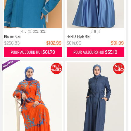
M
L
XL
XXL
3XL
6
8
10
Blouse Bleu
Habillé Hijab Bleu
$256.83
$102.99
$614.00
$91.99
$61.79
$55.19
POUR AUJOURD HUI
POUR AUJOURD HUI