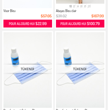
10
12
14
16
18
20
Visor Bleu
Abayas Bleu clair
$57.05
$311.02
$167.99
$22.99
$100.79
POUR AUJOURD HUI
POUR AUJOURD HUI