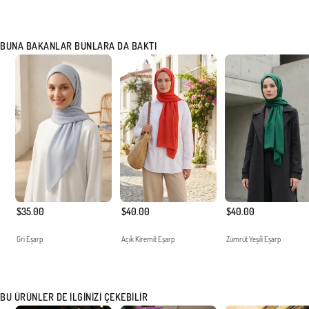
BUNA BAKANLAR BUNLARA DA BAKTI
$35.00
$40.00
$40.00
Gri Eşarp
Açık Kiremit Eşarp
Zümrüt Yeşili Eşarp
BU ÜRÜNLER DE İLGINIZI ÇEKEBILIR