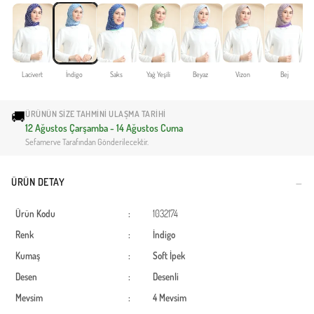
Lacivert
İndigo
Saks
Yağ Yeşili
Beyaz
Vizon
Bej
🚚
ÜRÜNÜN SIZE TAHMINI ULAŞMA TARIHI
12 Ağustos Çarşamba - 14 Ağustos Cuma
Sefamerve Tarafından Gönderilecektir.
ÜRÜN DETAY
Ürün Kodu
:
1032174
Renk
:
İndigo
Kumaş
:
Soft İpek
Desen
:
Desenli
Mevsim
:
4 Mevsim