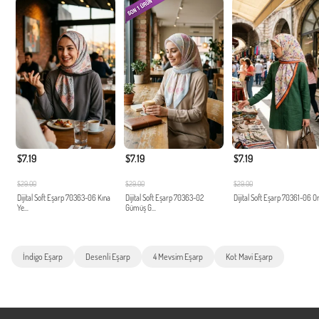
$7.19
$7.19
$7.19
$29.00
$29.00
$29.00
Dijital Soft Eşarp 70363-06 Kına
Dijital Soft Eşarp 70363-02
Dijital Soft Eşarp 70361-06 O
Ye...
Gümüş G...
İndigo Eşarp
Desenli Eşarp
4 Mevsim Eşarp
Kot Mavi Eşarp