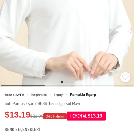
Pamuklu Eşarp
ANA SAYFA
Başörtüsü
Eşarp
>
>
>
Soft Pamuk Eşarp 19089-05 İndigo Kot Mavi
$13.19
$13.19
$21.99
HEMEN AL
%40 İndirim
RENK SEÇENEKLERİ