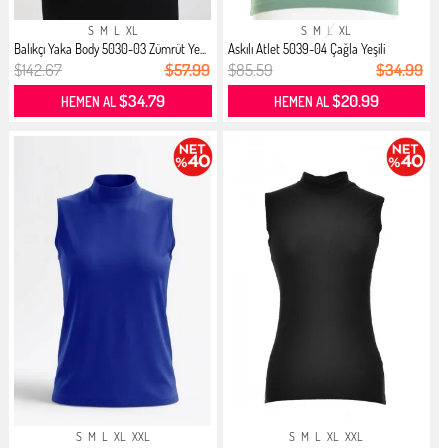
S
M
L
XL
S
M
L
XL
Balıkçı Yaka Body 5030-03 Zümrüt Ye...
Askılı Atlet 5039-04 Çağla Yeşili
$142.67
$57.99
$85.59
$34.99
$34.79
$20.99
HEMEN AL
HEMEN AL
S
M
L
XL
XXL
S
M
L
XL
XXL