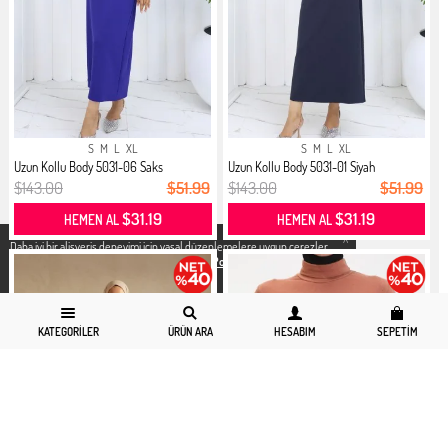
S
M
L
XL
S
M
L
XL
Uzun Kollu Body 5031-06 Saks
Uzun Kollu Body 5031-01 Siyah
$143.00
$51.99
$143.00
$51.99
$31.19
$31.19
HEMEN AL
HEMEN AL
X
Daha iyi bir alisveris deneyimi icin yasal düzenlemelere uygun çerezler
kullanıyoruz. Detaylı bilgiye
Gizlilik ve Çerez Politikası
sayfamızdan
erişebilirsiniz.
KATEGORILER
ÜRÜN ARA
HESABIM
SEPETIM