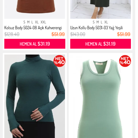
S
M
L
XL
XXL
S
M
L
XL
Kolsuz Body 5024-08 Açık Kahverengi
Uzun Kollu Body 5031-03 Yağ Yeşili
$128.40
$51.99
$143.00
$51.99
$31.19
$31.19
HEMEN AL
HEMEN AL