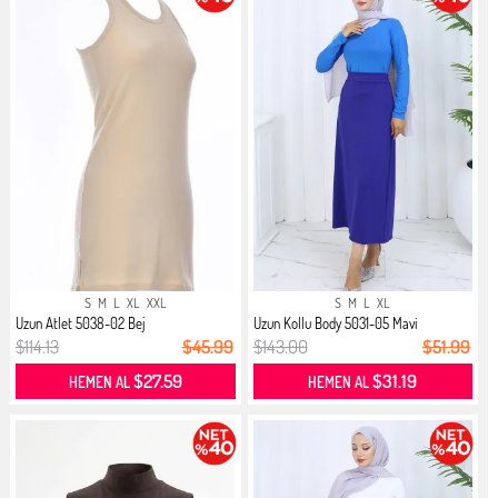
S
M
L
XL
XXL
S
M
L
XL
Uzun Atlet 5038-02 Bej
Uzun Kollu Body 5031-05 Mavi
$114.13
$45.99
$143.00
$51.99
$27.59
$31.19
HEMEN AL
HEMEN AL