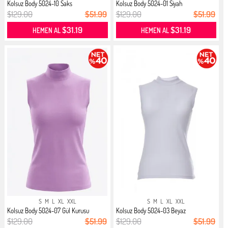
Kolsuz Body 5024-10 Saks
Kolsuz Body 5024-01 Siyah
$129.00
$51.99
$129.00
$51.99
$31.19
$31.19
HEMEN AL
HEMEN AL
S
M
L
XL
XXL
S
M
L
XL
XXL
Kolsuz Body 5024-07 Gül Kurusu
Kolsuz Body 5024-03 Beyaz
$129.00
$51.99
$129.00
$51.99