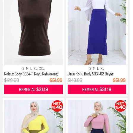
S
M
L
XL
XXL
S
M
L
XL
Kolsuz Body 5024-11 Koyu Kahverengi
Uzun Kollu Body 5031-02 Beyaz
$129.00
$51.99
$143.00
$51.99
$31.19
$31.19
HEMEN AL
HEMEN AL