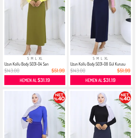
S
M
L
XL
S
M
L
XL
Uzun Kollu Body 5031-04 Sarı
Uzun Kollu Body 5031-08 Gül Kurusu
$143.00
$51.99
$143.00
$51.99
$31.19
$31.19
HEMEN AL
HEMEN AL