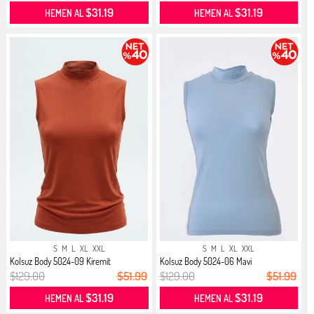
$31.19
$31.19
HEMEN AL
HEMEN AL
S
M
L
XL
XXL
S
M
L
XL
XXL
Kolsuz Body 5024-09 Kiremit
Kolsuz Body 5024-06 Mavi
$129.00
$51.99
$129.00
$51.99
$31.19
$31.19
HEMEN AL
HEMEN AL