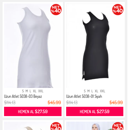
S
M
L
XL
XXL
S
M
L
XL
XXL
Uzun Atlet 5038-03 Beyaz
Uzun Atlet 5038-01 Siyah
$114.13
$45.99
$114.13
$45.99
$27.59
$27.59
HEMEN AL
HEMEN AL