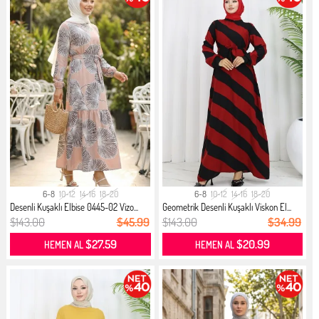
6-8
10-12
14-16
18-20
6-8
10-12
14-16
18-20
Desenli Kuşaklı Elbise 0445-02 Vizo...
Geometrik Desenli Kuşaklı Viskon El...
$143.00
$45.99
$143.00
$34.99
$27.59
$20.99
HEMEN AL
HEMEN AL