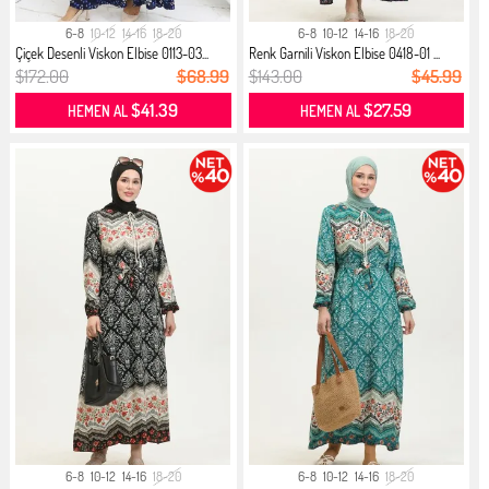
6-8
10-12
14-16
18-20
6-8
10-12
14-16
18-20
Çiçek Desenli Viskon Elbise 0113-03...
Renk Garnili Viskon Elbise 0418-01 ...
$172.00
$68.99
$143.00
$45.99
$41.39
$27.59
HEMEN AL
HEMEN AL
6-8
10-12
14-16
18-20
6-8
10-12
14-16
18-20