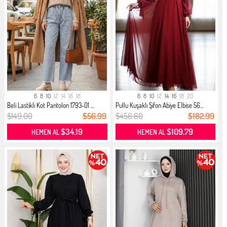
6
8
10
12
14
16
18
6
8
10
12
14
16
18
20
Beli Lastikli Kot Pantolon 1793-01 ...
Pullu Kuşaklı Şifon Abiye Elbise 56...
$149.00
$56.99
$456.60
$182.99
$34.19
$109.79
HEMEN AL
HEMEN AL