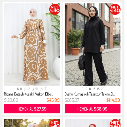
6-8
10-12
14-16
18-20
10-12
14-16
18-20
Ribana Detaylı Kuşaklı Viskon Elbis...
Oysho Kumaş ikili Tesettür Takım 21...
$129.00
$45.99
$285.37
$114.99
$27.59
$68.99
HEMEN AL
HEMEN AL