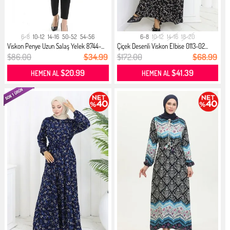
6-8
10-12
14-16
50-52
54-56
6-8
10-12
14-16
18-20
Viskon Penye Uzun Salaş Yelek 8744-...
Çiçek Desenli Viskon Elbise 0113-02...
$86.00
$34.99
$172.00
$68.99
$20.99
$41.39
HEMEN AL
HEMEN AL