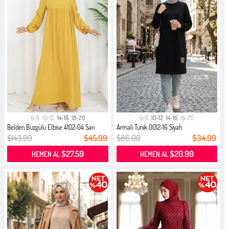
6-8
10-12
14-16
18-20
6-8
10-12
14-16
18-20
Belden Büzgülü Elbise 4102-04 Sarı
Armalı Tunik 0012-16 Siyah
$143.00
$45.99
$86.00
$34.99
$27.59
$20.99
HEMEN AL
HEMEN AL