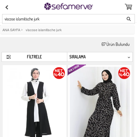
viscose islamitische jurk
ANA SAYFA
>
viscose islamitische jurk
67
Ürün Bulundu
FİLTRELE