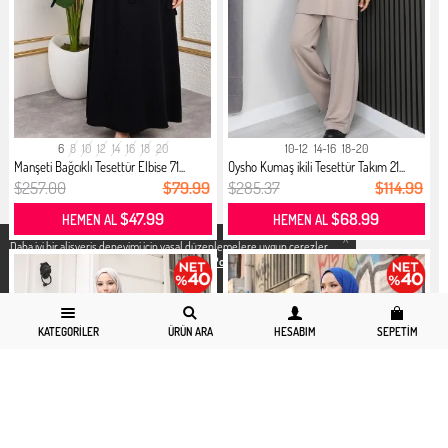
6
8
10
12
14
16
18
20
10-12
14-16
18-20
Manşeti Bağcıklı Tesettür Elbise 71...
Oysho Kumaş ikili Tesettür Takım 21...
$257.00
$79.99
$285.37
$114.99
$47.99
$68.99
HEMEN AL
HEMEN AL
X
Daha iyi bir alisveris deneyimi icin yasal düzenlemelere uygun çerezler
kullanıyoruz. Detaylı bilgiye
Gizlilik ve Çerez Politikası
sayfamızdan
erişebilirsiniz.
KATEGORILER
ÜRÜN ARA
HESABIM
SEPETIM