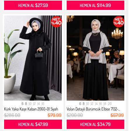
$27.59
$114.99
HEMEN AL
HEMEN AL
6
8
10
12
14
16
6
8
10
12
14
16
18
20
Kürk Yaka Kaşe Kaban 2060-01 Siyah
Volan Detaylı Bürümcük Elbise 7132-...
$286.00
$79.99
$200.00
$57.99
$47.99
$34.79
HEMEN AL
HEMEN AL