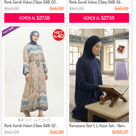
Renk Garnili Viskon Elbise 0418-03 ...
Renk Garnili Viskon Elbise 0418-04 ...
$143.00
$45.99
$143.00
$45.99
$27.59
$27.59
HEMEN AL
HEMEN AL
6-8
10-12
14-16
18-20
Renk Garnili Viskon Elbise 0418-02 ...
Ramazana Özel 5 Li Huzur Seti - Nam...
$143.00
$45.99
$285.37