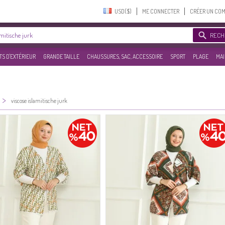
USD($)‎
ME CONNECTER
CRÉER UN CO
RECH
S D'EXTÉRIEUR
GRANDE TAILLE
CHAUSSURES, SAC, ACCESSOIRE
SPORT
PLAGE
MAI
>
viscose islamitische jurk