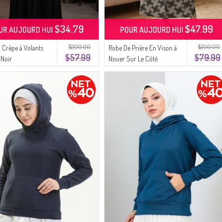
$34.79
$47.99
UR AUJOURD HUI
POUR AUJOURD HUI
$200.00
$200.00
 Crêpe à Volants
Robe De Prière En Vison à
$57.99
$79.99
 Noir
Nouer Sur Le Côté
994483A-01 Noir Et Blanc