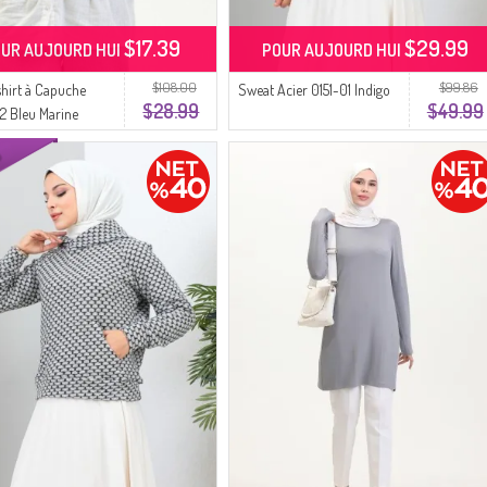
$17.39
$29.99
UR AUJOURD HUI
POUR AUJOURD HUI
$108.00
$99.86
hirt à Capuche
Sweat Acier 0151-01 Indigo
$28.99
$49.99
 Bleu Marine