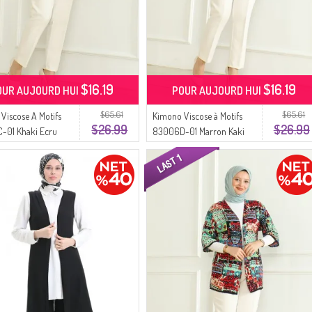
$16.19
$16.19
OUR AUJOURD HUI
POUR AUJOURD HUI
$65.61
$65.61
Viscose A Motifs
Kimono Viscose à Motifs
$26.99
$26.99
-01 Khaki Ecru
83006D-01 Marron Kaki