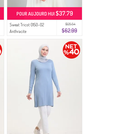
$37.79
POUR AUJOURD HUI
$125.54
Sweat Tricot 0150-02
$62.99
Anthracite