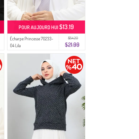
$13.19
POUR AUJOURD HUI
$54.20
Écharpe Princesse 70233-
$21.99
04 Lila