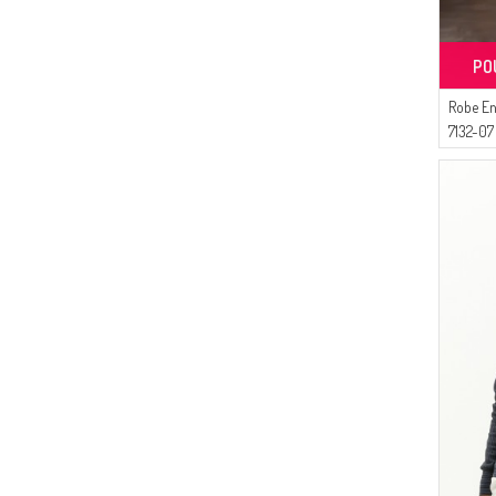
PO
Robe En
7132-07