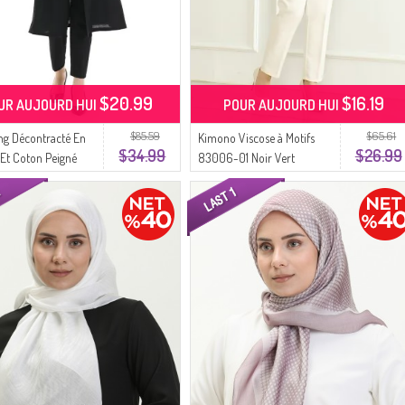
$20.99
$16.19
UR AUJOURD HUI
POUR AUJOURD HUI
$85.59
$65.61
ong Décontracté En
Kimono Viscose à Motifs
$34.99
$26.99
 Et Coton Peigné
83006-01 Noir Vert
 Noir