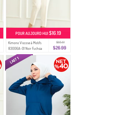
$16.19
POUR AUJOURD HUI
$65.61
Kimono Viscose à Motifs
$26.99
83006A-01 Noir Fuchsia