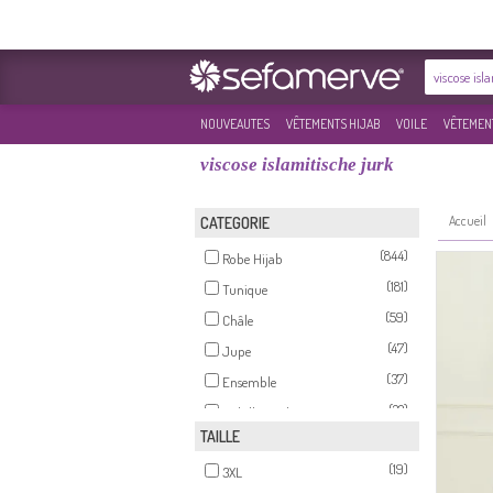
NOUVEAUTES
VÊTEMENTS HIJAB
VOILE
VÊTEMENT
viscose islamitische jurk
Accueil
CATEGORIE
(844)
Robe Hijab
(181)
Tunique
(59)
Châle
(47)
Jupe
(37)
Ensemble
(22)
Habillé Hijab
TAILLE
(22)
Pantalon
(19)
(15)
3XL
Body