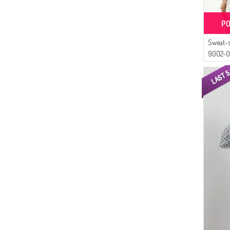
PO
Sweat-s
9002-02