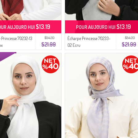
$13.19
$13.19
OUR AUJOURD HUI
POUR AUJOURD HUI
$54.20
$54.20
 Princesse 70232-13
Écharpe Princesse 70233-
$21.99
$21.99
ux
02 Ecru