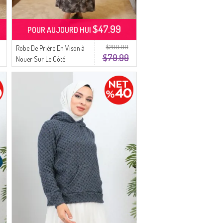
$47.99
POUR AUJOURD HUI
$200.00
Robe De Prière En Vison à
$79.99
Nouer Sur Le Côté
994483A-03 Blanc Prune