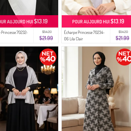
$13.19
$13.19
OUR AUJOURD HUI
POUR AUJOURD HUI
$54.20
$54.20
 Princesse 70232-
Écharpe Princesse 70234-
$21.99
$21.99
u
06 Lila Clair