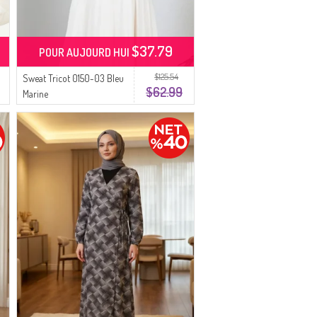
$37.79
POUR AUJOURD HUI
$125.54
Sweat Tricot 0150-03 Bleu
$62.99
Marine