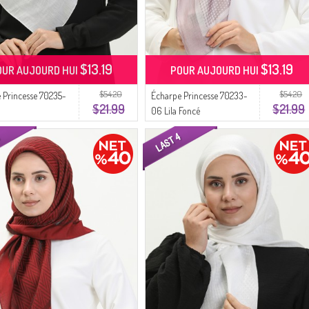
$13.19
$13.19
OUR AUJOURD HUI
POUR AUJOURD HUI
$54.20
$54.20
 Princesse 70235-
Écharpe Princesse 70233-
$21.99
$21.99
06 Lila Foncé