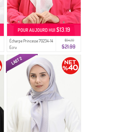
$13.19
POUR AUJOURD HUI
$54.20
Écharpe Princesse 70234-14
$21.99
Ecru