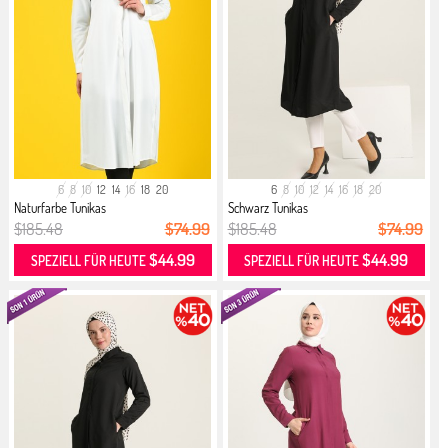
6
8
10
12
14
16
18
20
6
8
10
12
14
16
18
20
Naturfarbe Tunikas
Schwarz Tunikas
$185.48
$74.99
$185.48
$74.99
$44.99
$44.99
SPEZIELL FÜR HEUTE
SPEZIELL FÜR HEUTE