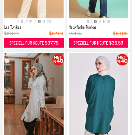
6
8
10
12
14
16
18
20
6
8
10
12
14
16
Lila Tunikas
Naturfarbe Tunikas
$156.94
$62.99
$131.25
$60.99
$37.79
$36.59
SPEZIELL FÜR HEUTE
SPEZIELL FÜR HEUTE