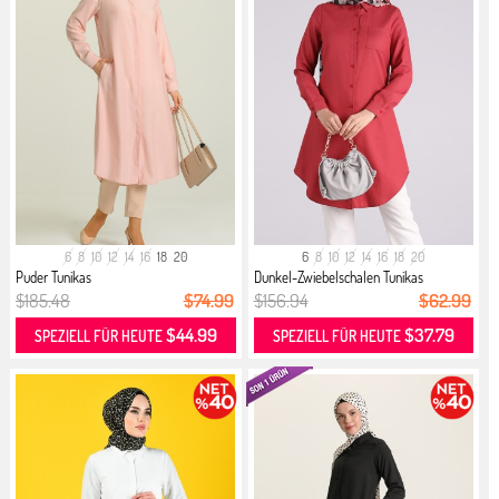
6
8
10
12
14
16
18
20
6
8
10
12
14
16
18
20
Puder Tunikas
Dunkel-Zwiebelschalen Tunikas
$185.48
$74.99
$156.94
$62.99
$44.99
$37.79
SPEZIELL FÜR HEUTE
SPEZIELL FÜR HEUTE