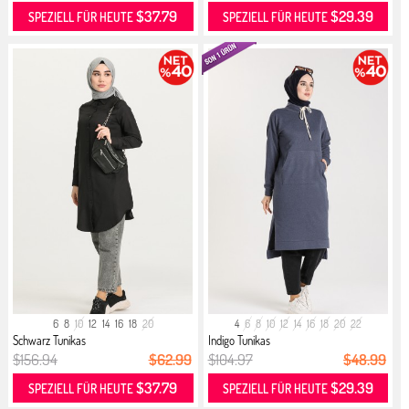
$37.79
$29.39
SPEZIELL FÜR HEUTE
SPEZIELL FÜR HEUTE
6
8
10
12
14
16
18
20
4
6
8
10
12
14
16
18
20
22
Schwarz Tunikas
Indigo Tunikas
$156.94
$62.99
$104.97
$48.99
$37.79
$29.39
SPEZIELL FÜR HEUTE
SPEZIELL FÜR HEUTE