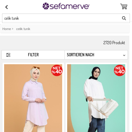
celik tunik
Home
>
celik tunik
2720
Produkt
FILTER