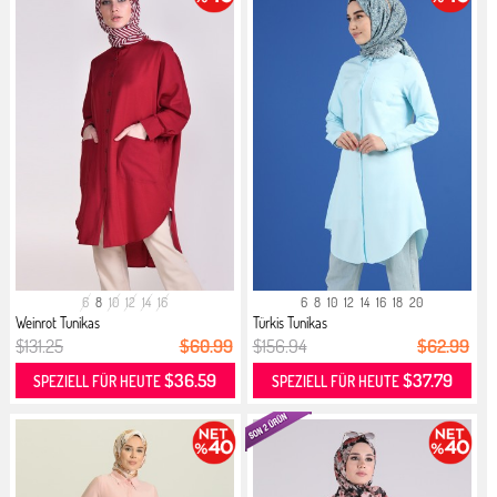
6
8
10
12
14
16
6
8
10
12
14
16
18
20
Weinrot Tunikas
Türkis Tunikas
$131.25
$60.99
$156.94
$62.99
$36.59
$37.79
SPEZIELL FÜR HEUTE
SPEZIELL FÜR HEUTE