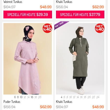
Weinrot Tunikas
Khaki Tunikas
$104.97
$48.99
$156.94
$62.99
$29.39
$37.79
SPEZIELL FÜR HEUTE
SPEZIELL FÜR HEUTE
6
8
10
12
14
16
18
20
4
6
8
10
12
14
16
18
20
22
24
Puder Tunikas
Khaki Tunikas
$156.94
$62.99
$104.97
$48.99