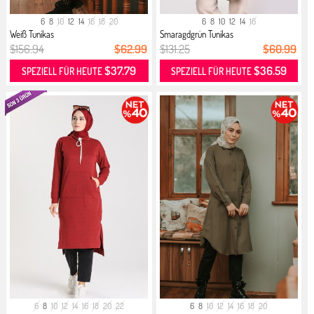
6
8
10
12
14
16
18
20
6
8
10
12
14
16
Weiß Tunikas
Smaragdgrün Tunikas
$156.94
$62.99
$131.25
$60.99
$37.79
$36.59
SPEZIELL FÜR HEUTE
SPEZIELL FÜR HEUTE
6
8
10
12
14
16
18
20
22
6
8
10
12
14
16
18
20