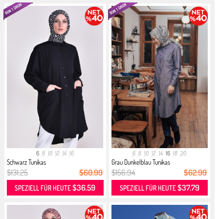
6
8
10
12
14
16
6
8
10
12
14
16
18
20
Schwarz Tunikas
Grau Dunkelblau Tunikas
$131.25
$60.99
$156.94
$62.99
$36.59
$37.79
SPEZIELL FÜR HEUTE
SPEZIELL FÜR HEUTE