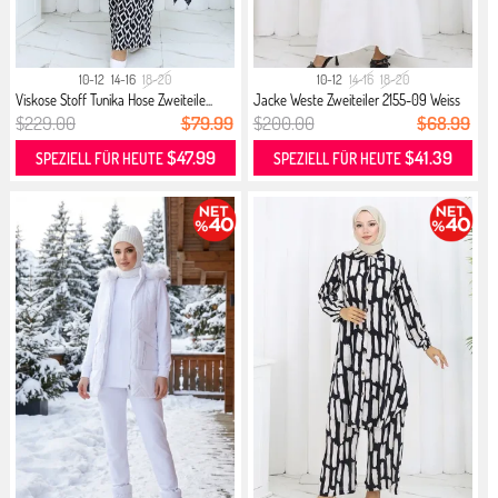
10-12
14-16
18-20
10-12
14-16
18-20
Viskose Stoff Tunika Hose Zweiteile...
Jacke Weste Zweiteiler 2155-09 Weiss
$229.00
$79.99
$200.00
$68.99
$47.99
$41.39
SPEZIELL FÜR HEUTE
SPEZIELL FÜR HEUTE