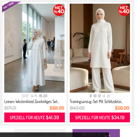
10-12
14-16
18-20
8
10
12
14
16
Leinen-Westenkleid Zweiteiliges Set...
Trainingsanzug-Set Mit Schlitzdetai...
$171.21
$68.99
$143.00
$56.99
$41.39
$34.19
SPEZIELL FÜR HEUTE
SPEZIELL FÜR HEUTE
← VORHERIGE SEITE
NÄCHSTE SEITE →