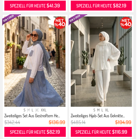
$41.39
$82.19
SPEZIELL FÜR HEUTE
SPEZIELL FÜR HEUTE
S
M
L
XL
XXL
S
M
L
XL
Zweiteiliges Set Aus Gestreiftem He...
Zweiteiliges Hijab-Set Aus Geknitte...
$342.44
$136.99
$485.14
$194.99
$82.19
$116.99
SPEZIELL FÜR HEUTE
SPEZIELL FÜR HEUTE