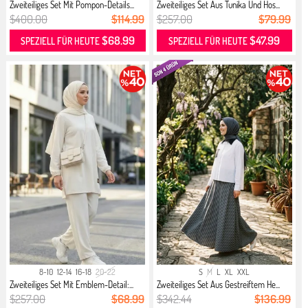
Zweiteiliges Set Mit Pompon-Details...
Zweiteiliges Set Aus Tunika Und Hos...
$400.00
$114.99
$257.00
$79.99
$68.99
$47.99
SPEZIELL FÜR HEUTE
SPEZIELL FÜR HEUTE
8-10
12-14
16-18
20-22
S
M
L
XL
XXL
Zweiteiliges Set Mit Emblem-Detail:...
Zweiteiliges Set Aus Gestreiftem He...
$257.00
$68.99
$342.44
$136.99