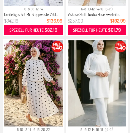
6
8
10
12
14
6-8
10-12
14-16
18-20
Dreiteiliges Set Mit Steppweste 700...
Viskose Stoff Tunika Hose Zweiteile...
$342.19
$136.99
$257.00
$102.99
$82.19
$61.79
SPEZIELL FÜR HEUTE
SPEZIELL FÜR HEUTE
8-10
12-14
16-18
20-22
8-10
12-14
16-18
20-22