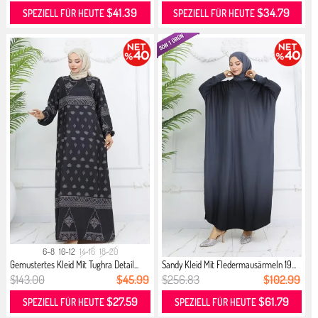
$41.39
$34.79
SPEZIELL FÜR HEUTE
SPEZIELL FÜR HEUTE
6-8
10-12
14-16
18-20
Gemustertes Kleid Mit Tughra Detail...
Sandy Kleid Mit Fledermausärmeln 19...
$143.00
$45.99
$256.83
$102.99
$27.59
$61.79
SPEZIELL FÜR HEUTE
SPEZIELL FÜR HEUTE