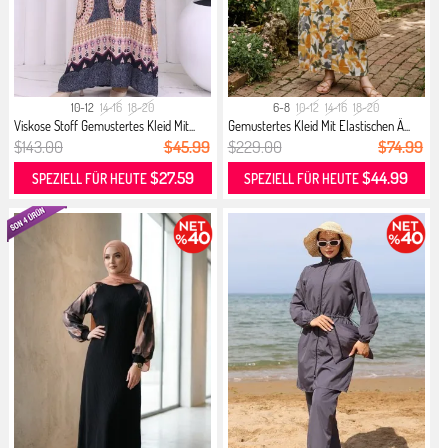
10-12
14-16
18-20
6-8
10-12
14-16
18-20
Viskose Stoff Gemustertes Kleid Mit...
Gemustertes Kleid Mit Elastischen Ä...
$143.00
$45.99
$229.00
$74.99
$27.59
$44.99
SPEZIELL FÜR HEUTE
SPEZIELL FÜR HEUTE