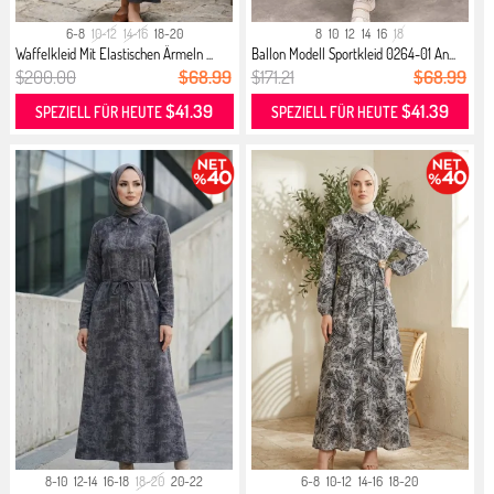
6-8
10-12
14-16
18-20
8
10
12
14
16
18
Waffelkleid Mit Elastischen Ärmeln ...
Ballon Modell Sportkleid 0264-01 An...
$200.00
$68.99
$171.21
$68.99
$41.39
$41.39
SPEZIELL FÜR HEUTE
SPEZIELL FÜR HEUTE
8-10
12-14
16-18
18-20
20-22
6-8
10-12
14-16
18-20