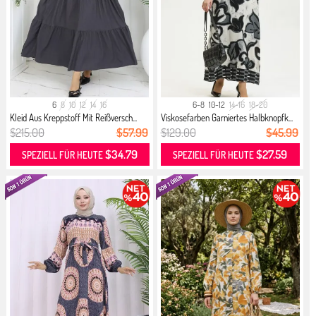
6
8
10
12
14
16
6-8
10-12
14-16
18-20
Kleid Aus Kreppstoff Mit Reißversch...
Viskosefarben Garniertes Halbknopfk...
$215.00
$57.99
$129.00
$45.99
$34.79
$27.59
SPEZIELL FÜR HEUTE
SPEZIELL FÜR HEUTE