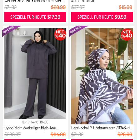
Weicher Schal Mit Ethnischem Muster...
Anthrazit Schal
$71.32
$28.99
$37.07
$15.99
$17.39
$9.59
SPEZIELL FÜR HEUTE
SPEZIELL FÜR HEUTE
10-12
14-16
18-20
Oysho Stoff Zweiteiliger Hijab-Anzu...
Capri-Schal Mit Zebramuster 70348-0...
$285.37
$114.99
$71.32
$28.99