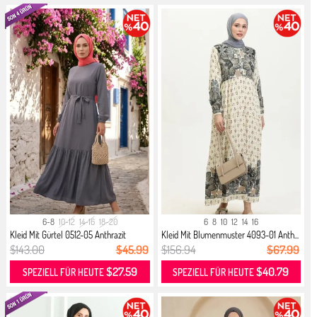
6-8
10-12
14-16
18-20
6
8
10
12
14
16
Kleid Mit Gürtel 0512-05 Anthrazit
Kleid Mit Blumenmuster 4093-01 Anth...
$143.00
$45.99
$156.94
$67.99
$27.59
$40.79
SPEZIELL FÜR HEUTE
SPEZIELL FÜR HEUTE