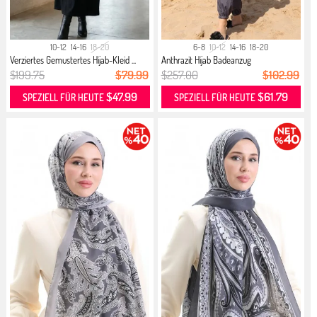
10-12
14-16
18-20
6-8
10-12
14-16
18-20
Verziertes Gemustertes Hijab-Kleid ...
Anthrazit Hijab Badeanzug
$199.75
$79.99
$257.00
$102.99
$47.99
$61.79
SPEZIELL FÜR HEUTE
SPEZIELL FÜR HEUTE