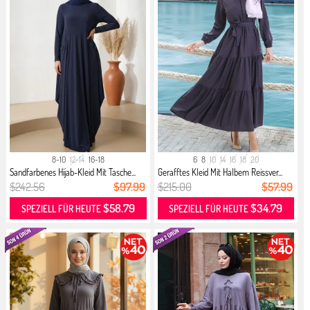
8-10
12-14
16-18
6
8
10
14
16
18
20
Sandfarbenes Hijab-Kleid Mit Tasche...
Gerafftes Kleid Mit Halbem Reissver...
$242.56
$97.99
$215.00
$57.99
$58.79
$34.79
SPEZIELL FÜR HEUTE
SPEZIELL FÜR HEUTE