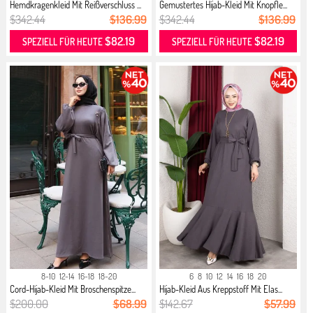
Hemdkragenkleid Mit Reißverschluss ...
Gemustertes Hijab-Kleid Mit Knopfle...
$342.44
$136.99
$342.44
$136.99
$82.19
$82.19
SPEZIELL FÜR HEUTE
SPEZIELL FÜR HEUTE
8-10
12-14
16-18
18-20
6
8
10
12
14
16
18
20
Cord-Hijab-Kleid Mit Broschenspitze...
Hijab-Kleid Aus Kreppstoff Mit Elas...
$200.00
$68.99
$142.67
$57.99