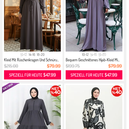
10-12
14-16
18-20
10-12
14-16
18-20
Kleid Mit Rüschenkragen Und Schnüru...
Bequem Geschnittenes Hijab-Kleid Mi...
$215.00
$79.99
$199.75
$79.99
$47.99
$47.99
SPEZIELL FÜR HEUTE
SPEZIELL FÜR HEUTE