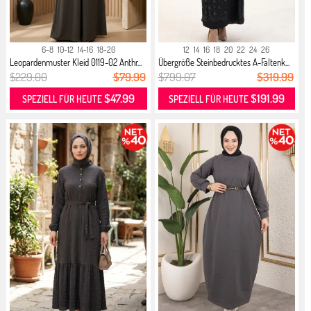
6-8
10-12
14-16
18-20
12
14
16
18
20
22
24
26
Leopardenmuster Kleid 0119-02 Anthr...
Übergröße Steinbedrucktes A-Faltenk...
$229.00
$79.99
$799.07
$319.99
$47.99
$191.99
SPEZIELL FÜR HEUTE
SPEZIELL FÜR HEUTE