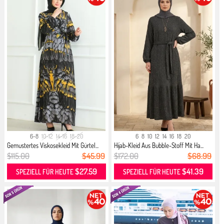
6-8
10-12
14-16
18-20
6
8
10
12
14
16
18
20
Gemustertes Viskosekleid Mit Gürtel...
Hijab-Kleid Aus Bubble-Stoff Mit Ha...
$115.00
$45.99
$172.00
$68.99
$27.59
$41.39
SPEZIELL FÜR HEUTE
SPEZIELL FÜR HEUTE