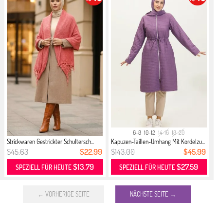
6-8
10-12
14-16
18-20
Strickwaren Gestrickter Schultersch...
Kapuzen-Taillen-Umhang Mit Kordelzu...
$45.63
$22.99
$143.00
$45.99
$13.79
$27.59
SPEZIELL FÜR HEUTE
SPEZIELL FÜR HEUTE
← VORHERIGE SEITE
NÄCHSTE SEITE →