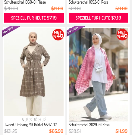
Schulterschal 1060-01 Fliese
Schulterschal 1092-01 Rosa
$29.00
$11.99
$28.51
$11.99
$7.19
$7.19
SPEZIELL FÜR HEUTE
SPEZIELL FÜR HEUTE
6
8
10
12
14
16
Tweed-Umhang Mit Gürtel 5507-02
Schulterschal 3029-01 Rosa
Nerz
$131.25
$65.99
$28.51
$11.99