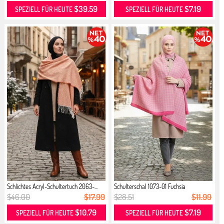
$39.59
$7.19
SPEZIELL FÜR HEUTE
SPEZIELL FÜR HEUTE
Schlichtes Acryl-Schultertuch 2063-...
Schulterschal 1073-01 Fuchsia
$46.00
$17.99
$28.51
$11.99
$10.79
$7.19
SPEZIELL FÜR HEUTE
SPEZIELL FÜR HEUTE