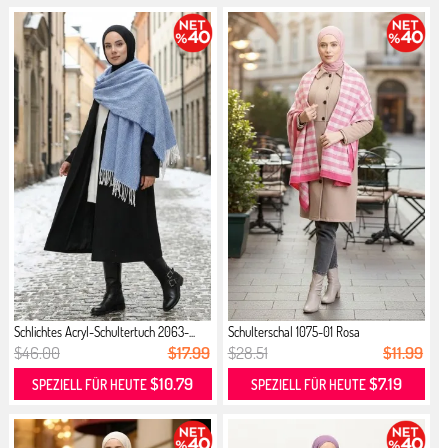
Schlichtes Acryl-Schultertuch 2063-...
Schulterschal 1075-01 Rosa
$46.00
$17.99
$28.51
$11.99
$10.79
$7.19
SPEZIELL FÜR HEUTE
SPEZIELL FÜR HEUTE