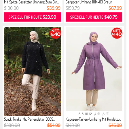
Mit Spitze Besetzter Umhang Zum Bin...
Gerippter Umhang 1014-03 Braun
$100.00
$39.99
$159.79
$67.99
$23.99
$40.79
SPEZIELL FÜR HEUTE
SPEZIELL FÜR HEUTE
6-8
10-12
14-16
18-20
Strick Tunika Mit Perlendetail 3009...
Kapuzen-Taillen-Umhang Mit Kordelzu...
$386.00
$54.99
$143.00
$45.99