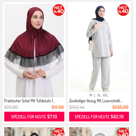
M
L
XL
XXL
Praktischer Schal Mit Tülldetails 1...
Zweiteiliger Anzug Mit Laserschnitt...
$72.00
$11.99
$342.44
$136.99
$7.19
$82.19
SPEZIELL FÜR HEUTE
SPEZIELL FÜR HEUTE