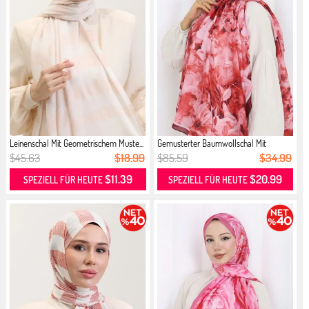
Leinenschal Mit Geometrischem Muste...
Gemusterter Baumwollschal Mit
Kokon...
$45.63
$18.99
$85.59
$34.99
$11.39
$20.99
SPEZIELL FÜR HEUTE
SPEZIELL FÜR HEUTE