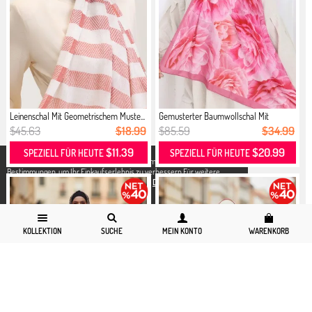
Leinenschal Mit Geometrischem Muste...
Gemusterter Baumwollschal Mit
Kokon...
$45.63
$18.99
$85.59
$34.99
$11.39
$20.99
SPEZIELL FÜR HEUTE
SPEZIELL FÜR HEUTE
X
Wir verwenden Cookies in Übereinstimmung mit den gesetzlichen
Bestimmungen, um Ihr Einkaufserlebnis zu verbessern.Für weitere
Detallierte Informationen können Sie unsere
Datenschutz und Cookies
Seite zugreifen.
KOLLEKTION
SUCHE
MEIN KONTO
WARENKORB