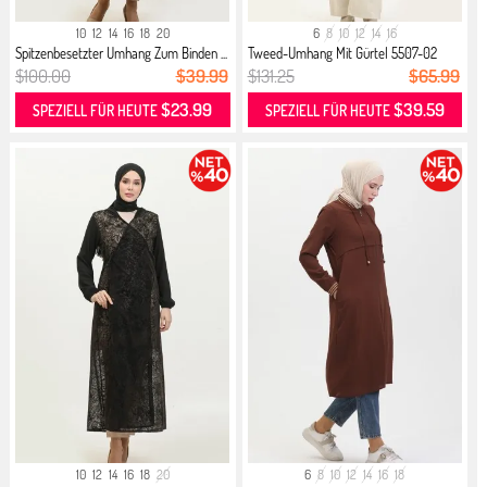
10
12
14
16
18
20
6
8
10
12
14
16
Spitzenbesetzter Umhang Zum Binden ...
Tweed-Umhang Mit Gürtel 5507-02
Nerz
$100.00
$39.99
$131.25
$65.99
$23.99
$39.59
SPEZIELL FÜR HEUTE
SPEZIELL FÜR HEUTE
10
12
14
16
18
20
6
8
10
12
14
16
18