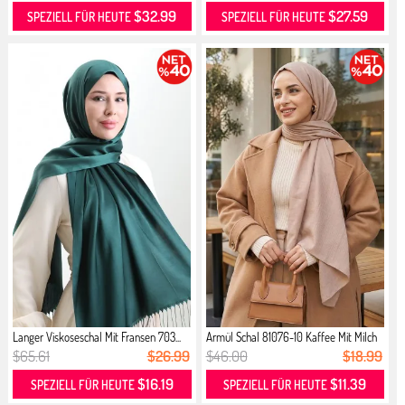
$32.99
$27.59
SPEZIELL FÜR HEUTE
SPEZIELL FÜR HEUTE
Langer Viskoseschal Mit Fransen 703...
Armül Schal 81076-10 Kaffee Mit Milch
$65.61
$26.99
$46.00
$18.99
$16.19
$11.39
SPEZIELL FÜR HEUTE
SPEZIELL FÜR HEUTE