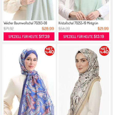
Weicher Baumwollschal 70283-08
Kristallschal 70255-19 Mintgrün
Minz...
$71.32
$28.99
$54.20
$21.99
$17.39
$13.19
SPEZIELL FÜR HEUTE
SPEZIELL FÜR HEUTE