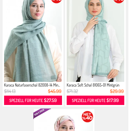
Karaca Naturfaserschal 82008-14 Min...
Karaca Soft Schal 81065-01 Mintgrün
$114.13
$45.99
$71.32
$29.99
$27.59
$17.99
SPEZIELL FÜR HEUTE
SPEZIELL FÜR HEUTE