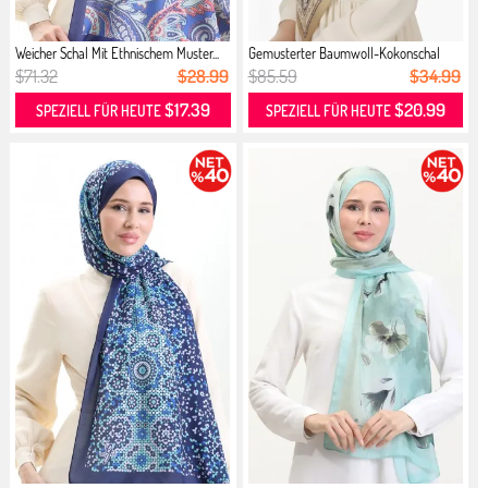
Weicher Schal Mit Ethnischem Muster...
Gemusterter Baumwoll-Kokonschal
703...
$71.32
$28.99
$85.59
$34.99
$17.39
$20.99
SPEZIELL FÜR HEUTE
SPEZIELL FÜR HEUTE