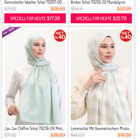
Gemusterter Weicher Schal 70297-09 ...
Amber Schal 70250-02 Mandelgrün
Min...
$71.32
$28.99
$94.15
$37.99
$17.39
$22.79
SPEZIELL FÜR HEUTE
SPEZIELL FÜR HEUTE
Jan Jan Chiffon Schal 70239-09 Mint...
Leinenschal Mit Geometrischem Muste...
$71.32
$28.99
$45.63
$18.99