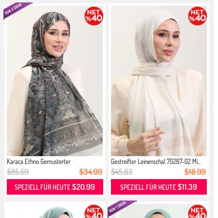
Karaca Ethno Gemusterter
Gestreifter Leinenschal 70287-02 Mi...
Baumwollsc...
$85.59
$34.99
$45.63
$18.99
$20.99
$11.39
SPEZIELL FÜR HEUTE
SPEZIELL FÜR HEUTE