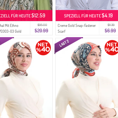
$12.59
$4.19
EZIELL FÜR HEUTE
SPEZIELL FÜR HEUTE
$95.00
$11.39
chal Mit Ethno
Creme Gold Snap-Fastener
$20.99
$6.99
 70303-03 Gold
Scarf