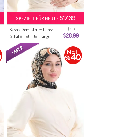
$17.39
SPEZIELL FÜR HEUTE
$71.32
Karaca Gemusterter Cupra
$28.99
Schal 81090-06 Orange
Hellblau