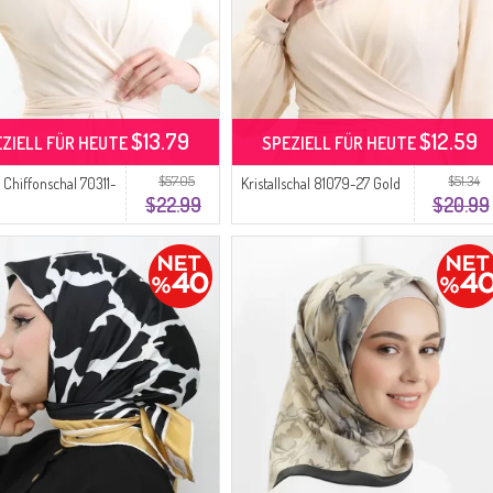
$13.79
$12.59
EZIELL FÜR HEUTE
SPEZIELL FÜR HEUTE
$57.05
$51.34
 Chiffonschal 70311-
Kristallschal 81079-27 Gold
$22.99
$20.99
d