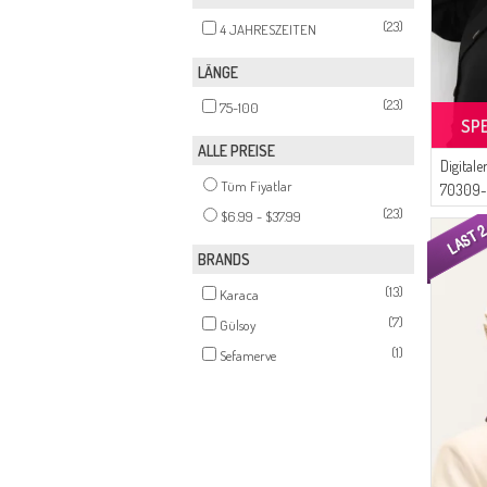
(23)
4 JAHRESZEITEN
LÄNGE
(23)
75-100
SP
ALLE PREISE
Digital
Tüm Fiyatlar
70309-
(23)
$6.99 - $37.99
BRANDS
(13)
Karaca
(7)
Gülsoy
(1)
Sefamerve