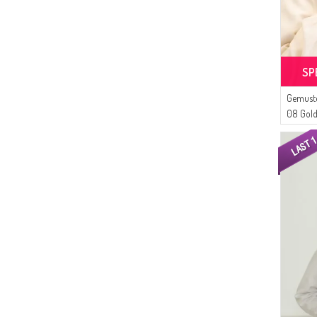
SP
Gemuste
08 Gold