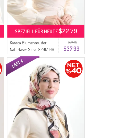
$22.79
SPEZIELL FÜR HEUTE
$94.15
Karaca Blumenmuster
$37.99
Naturfaser Schal 82017-06
Gold Grün