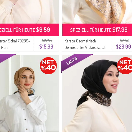
$9.59
$17.39
EZIELL FÜR HEUTE
SPEZIELL FÜR HEUTE
$39.93
$71.32
rter Schal 70289-
Karaca Geometrisch
$15.99
$28.99
 Nerz
Gemusterter Viskoseschal
82020-09 Gold Creme