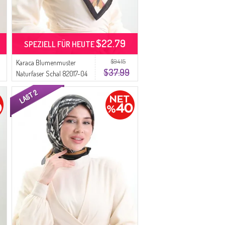
$22.79
SPEZIELL FÜR HEUTE
$94.15
Karaca Blumenmuster
$37.99
Naturfaser Schal 82017-04
Schwarz Gold