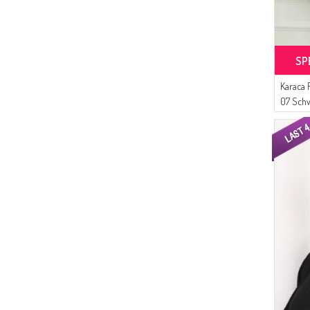
SP
Karaca 
07 Sch