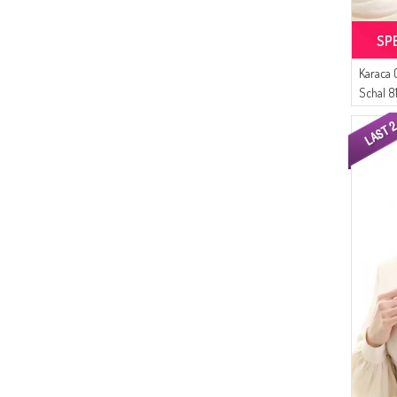
SP
Karaca 
Schal 
Nerzbr