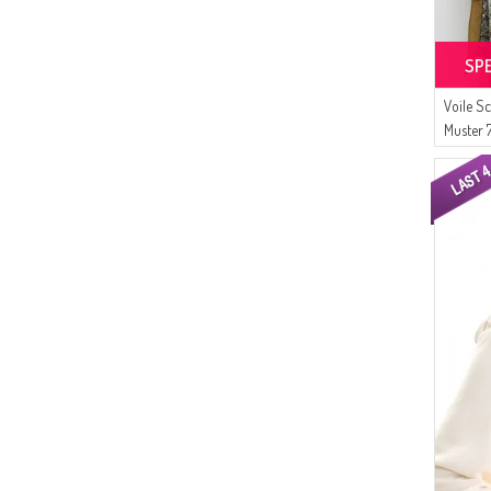
SP
Voile S
Muster