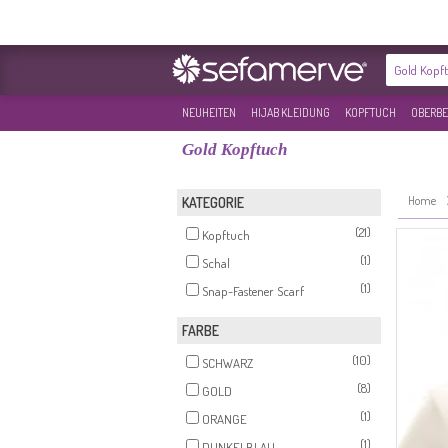
NEUHEITEN
HIJAB KLEIDUNG
KOPFTUCH
OBERBE
Gold Kopftuch
Home
KATEGORIE
(21)
Kopftuch
(1)
Schal
(1)
Snap-Fastener Scarf
FARBE
(10)
SCHWARZ
(8)
GOLD
(1)
ORANGE
(1)
DUNKELBLAU