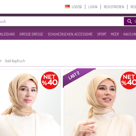
USD($)‎
LOGIN
REGISTRIEREN
REG
KLEIDUNG
GROSSE GRÖSSE
SCHUHE,TASCHEN, ACCESSOIRE
SPORT
MEER
HAUS UN
>
Gold Kopftuch