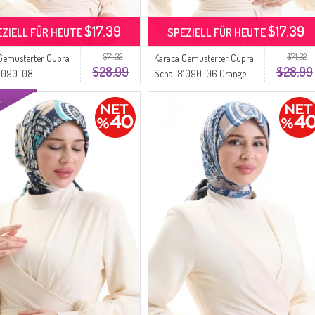
$17.39
$17.39
EZIELL FÜR HEUTE
SPEZIELL FÜR HEUTE
$71.32
$71.32
Gemusterter Cupra
Karaca Gemusterter Cupra
$28.99
$28.99
81090-08
Schal 81090-06 Orange
aun
Hellblau