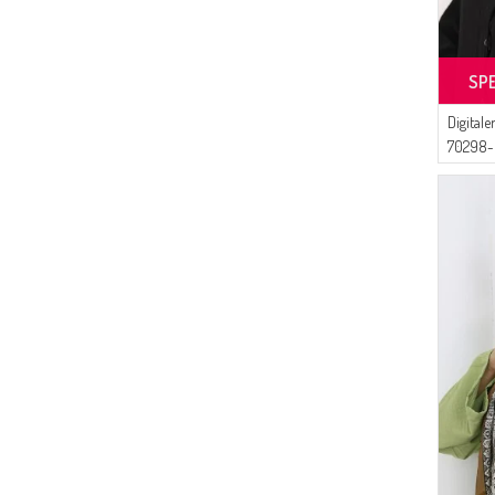
SP
Digital
70298-