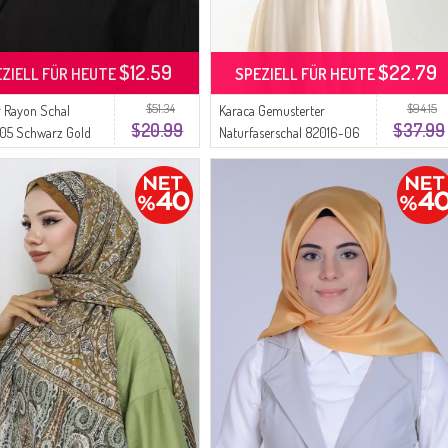
$12.59
$22.79
EZIELL FÜR HEUTE
SPEZIELL FÜR HEUTE
$51.34
$94.15
er Rayon Schal
Karaca Gemusterter
$20.99
$37.99
05 Schwarz Gold
Naturfaserschal 82016-06
Milchkaffee Gold