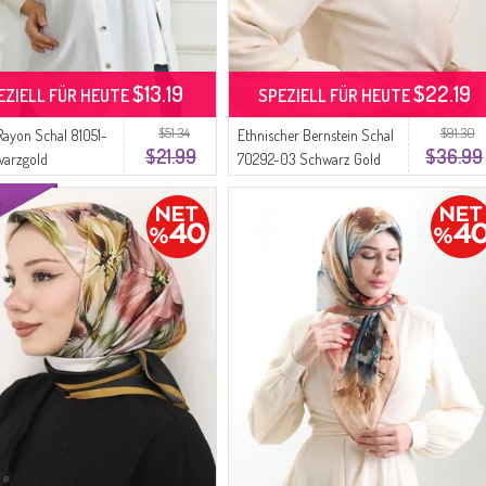
$13.19
$22.19
EZIELL FÜR HEUTE
SPEZIELL FÜR HEUTE
$51.34
$91.30
Rayon Schal 81051-
Ethnischer Bernstein Schal
$21.99
$36.99
warzgold
70292-03 Schwarz Gold