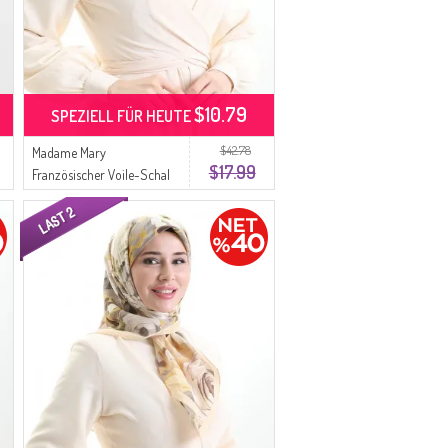
$10.79
SPEZIELL FÜR HEUTE
$42.78
Madame Mary
$17.99
Französischer Voile-Schal
19098-19 Gold