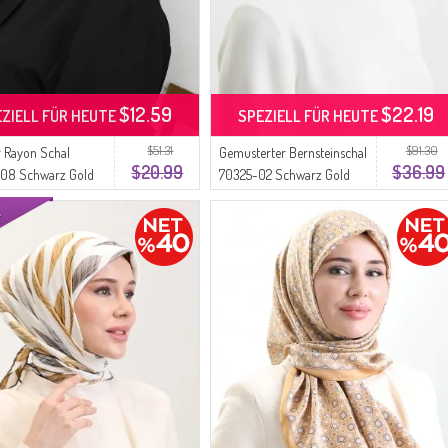
$12.59
$22.19
EZIELL FÜR HEUTE
SPEZIELL FÜR HEUTE
$51.31
$91.30
er Rayon Schal
Gemusterter Bernsteinschal
$20.99
$36.99
08 Schwarz Gold
70325-02 Schwarz Gold