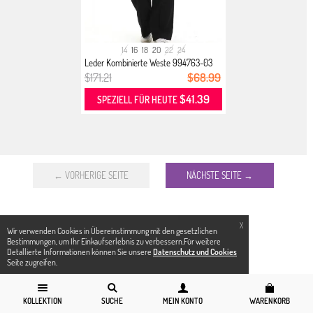
14
16
18
20
22
24
Leder Kombinierte Weste 994763-03
P...
$171.21
$68.99
$41.39
SPEZIELL FÜR HEUTE
← VORHERIGE SEITE
NÄCHSTE SEITE →
X
Wir verwenden Cookies in Übereinstimmung mit den gesetzlichen
Bestimmungen, um Ihr Einkaufserlebnis zu verbessern.Für weitere
Detallierte Informationen können Sie unsere
Datenschutz und Cookies
Seite zugreifen.
KOLLEKTION
SUCHE
MEIN KONTO
WARENKORB