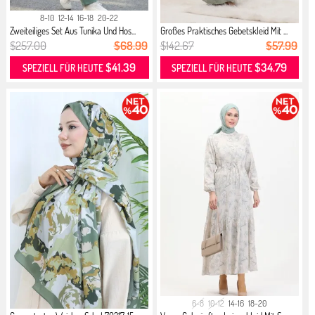
8-10
12-14
16-18
20-22
Zweiteiliges Set Aus Tunika Und Hos...
Großes Praktisches Gebetskleid Mit ...
$257.00
$68.99
$142.67
$57.99
$41.39
$34.79
SPEZIELL FÜR HEUTE
SPEZIELL FÜR HEUTE
6-8
10-12
14-16
18-20