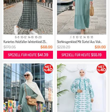
6-8
10-12
14-16
18-20
6
8
10
12
14
16
18
Kariertes Holzfäller-Winterkleid 25...
Stehkragenkleid Mit Gürtel Aus Visk...
$170.95
$68.99
$228.29
$91.99
$41.39
$55.19
SPEZIELL FÜR HEUTE
SPEZIELL FÜR HEUTE