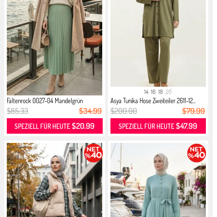
14
16
18
20
Faltenrock 0027-04 Mandelgrün
Asya Tunika Hose Zweiteiler 2611-12...
$85.33
$34.99
$200.00
$79.99
$20.99
$47.99
SPEZIELL FÜR HEUTE
SPEZIELL FÜR HEUTE