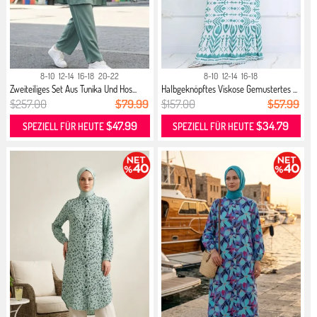
8-10
12-14
16-18
20-22
8-10
12-14
16-18
Zweiteiliges Set Aus Tunika Und Hos...
Halbgeknöpftes Viskose Gemustertes ...
$257.00
$79.99
$157.00
$57.99
$47.99
$34.79
SPEZIELL FÜR HEUTE
SPEZIELL FÜR HEUTE