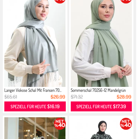
Langer Viskose Schal Mit Fransen 70...
Sommerschal 70256-12 Mandelgrün
$65.61
$26.99
$71.32
$28.99
$16.19
$17.39
SPEZIELL FÜR HEUTE
SPEZIELL FÜR HEUTE