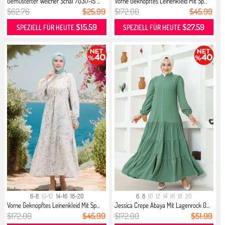
Gemusterter Weicher Schal 70317-15 ...
Vorne Geknöpftes Leinenkleid Mit Sp...
$62.76
$25.99
$172.00
$45.99
$15.59
$27.59
SPEZIELL FÜR HEUTE
SPEZIELL FÜR HEUTE
6-8
10-12
14-16
18-20
6
8
10
12
14
16
18
20
Vorne Geknöpftes Leinenkleid Mit Sp...
Jessica Crepe Abaya Mit Lagenrock 0...
$172.00
$45.99
$172.00
$51.99