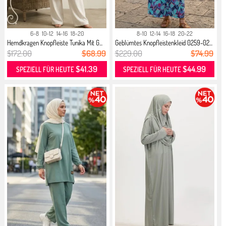
6-8
10-12
14-16
18-20
8-10
12-14
16-18
20-22
Hemdkragen Knopfleiste Tunika Mit G...
Geblümtes Knopfleistenkleid 0259-02...
$172.00
$68.99
$229.00
$74.99
$41.39
$44.99
SPEZIELL FÜR HEUTE
SPEZIELL FÜR HEUTE