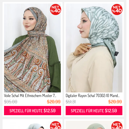
Voile Schal Mit Ethnischem Muster 7...
Digitaler Rayon Schal 70302-10 Mand...
$95.00
$20.99
$51.31
$20.99
$12.59
$12.59
SPEZIELL FÜR HEUTE
SPEZIELL FÜR HEUTE