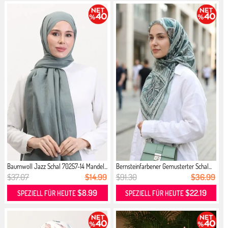
Baumwoll Jazz Schal 70257-14 Mandel...
Bernsteinfarbener Gemusterter Schal...
$37.07
$14.99
$91.30
$36.99
$8.99
$22.19
SPEZIELL FÜR HEUTE
SPEZIELL FÜR HEUTE