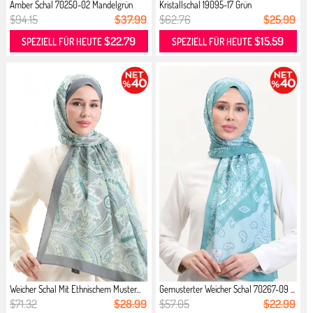
Amber Schal 70250-02 Mandelgrün
Kristallschal 19095-17 Grün
Min...
$94.15
$37.99
$62.76
$25.99
$22.79
$15.59
SPEZIELL FÜR HEUTE
SPEZIELL FÜR HEUTE
Weicher Schal Mit Ethnischem Muster...
Gemusterter Weicher Schal 70267-09 ...
$71.32
$28.99
$57.05
$22.99