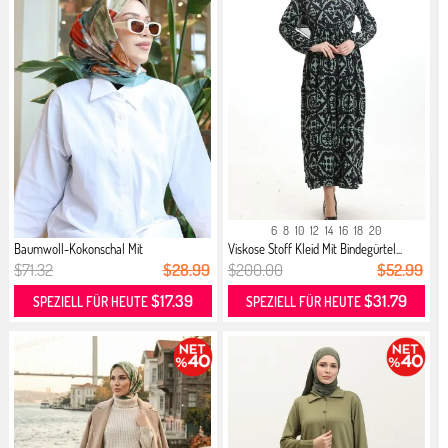
6
8
10
12
14
16
18
20
Baumwoll-Kokonschal Mit
Viskose Stoff Kleid Mit Bindegürtel...
Blumenmuste...
$71.32
$28.99
$200.00
$52.99
$17.39
$31.79
SPEZIELL FÜR HEUTE
SPEZIELL FÜR HEUTE