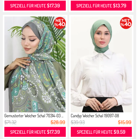
$17.39
$13.79
SPEZIELL FÜR HEUTE
SPEZIELL FÜR HEUTE
Gemusterter Weicher Schal 70314-03 ...
Candyy Weicher Schal 19097-08
Mande...
$71.32
$28.99
$39.93
$15.99
$17.39
$9.59
SPEZIELL FÜR HEUTE
SPEZIELL FÜR HEUTE