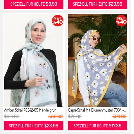
$9.59
$20.99
SPEZIELL FÜR HEUTE
SPEZIELL FÜR HEUTE
Amber Schal 70242-05 Mandelgrün
Capri-Schal Mit Blumenmuster 70341-...
$100.00
$39.99
$72.00
$28.99
$23.99
$17.39
SPEZIELL FÜR HEUTE
SPEZIELL FÜR HEUTE