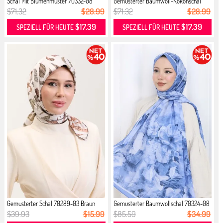
Schal Mit Blumenmuster 70332-08
Gemusterter Baumwoll-Kokonschal
Mar...
703...
$71.32
$28.99
$71.32
$28.99
$17.39
$17.39
SPEZIELL FÜR HEUTE
SPEZIELL FÜR HEUTE
Gemusterter Schal 70289-03 Braun
Gemusterter Baumwollschal 70324-08
...
$39.93
$15.99
$85.59
$34.99