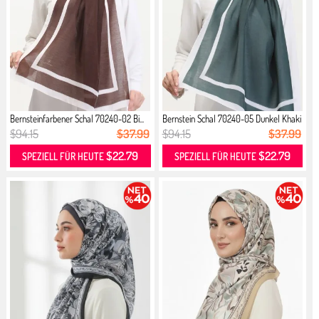
Bernsteinfarbener Schal 70240-02 Bi...
Bernstein Schal 70240-05 Dunkel Khaki
$94.15
$37.99
$94.15
$37.99
$22.79
$22.79
SPEZIELL FÜR HEUTE
SPEZIELL FÜR HEUTE