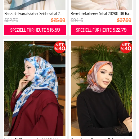
Hanzade Französischer Seidenschal 7...
Bernsteinfarbener Schal 70280-06 Ra...
$62.76
$25.99
$94.15
$37.99
$15.59
$22.79
SPEZIELL FÜR HEUTE
SPEZIELL FÜR HEUTE