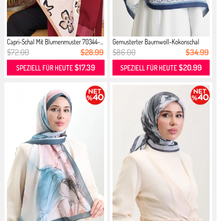
Capri-Schal Mit Blumenmuster 70344-...
Gemusterter Baumwoll-Kokonschal
703...
$72.00
$28.99
$86.00
$34.99
$17.39
$20.99
SPEZIELL FÜR HEUTE
SPEZIELL FÜR HEUTE