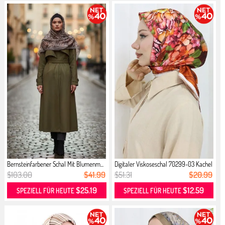
Bernsteinfarbener Schal Mit Blumenm...
Digitaler Viskoseschal 70299-03 Kachel
$103.00
$41.99
$51.31
$20.99
$25.19
$12.59
SPEZIELL FÜR HEUTE
SPEZIELL FÜR HEUTE