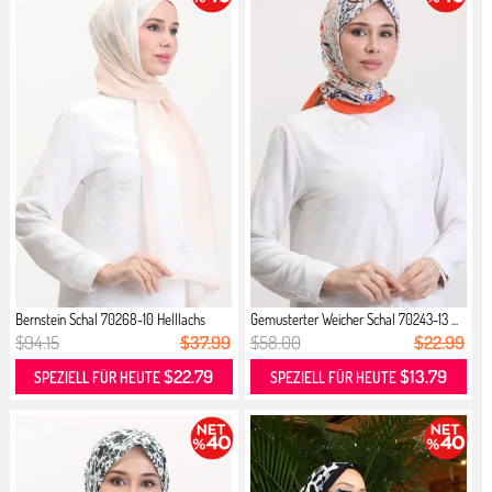
Bernstein Schal 70268-10 Helllachs
Gemusterter Weicher Schal 70243-13 ...
$94.15
$37.99
$58.00
$22.99
$22.79
$13.79
SPEZIELL FÜR HEUTE
SPEZIELL FÜR HEUTE