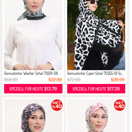
Gemusterter Weicher Schal 70261-08 ...
Gemusterter Capri-Schal 70355-01 Sc...
$58.00
$22.99
$72.00
$28.99
$13.79
$17.39
SPEZIELL FÜR HEUTE
SPEZIELL FÜR HEUTE