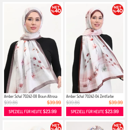
Amber Schal 70242-08 Braun Altrosa
Amber Schal 70242-04 Zimtfarbe
Altrosa
$99.86
$39.99
$99.86
$39.99
$23.99
$23.99
SPEZIELL FÜR HEUTE
SPEZIELL FÜR HEUTE