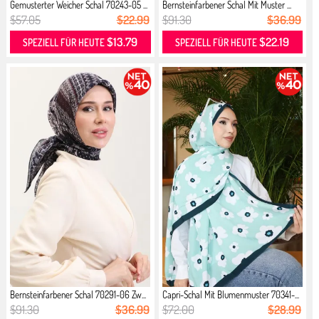
Gemusterter Weicher Schal 70243-05 ...
Bernsteinfarbener Schal Mit Muster ...
$57.05
$22.99
$91.30
$36.99
$13.79
$22.19
SPEZIELL FÜR HEUTE
SPEZIELL FÜR HEUTE
Bernsteinfarbener Schal 70291-06 Zw...
Capri-Schal Mit Blumenmuster 70341-...
$91.30
$36.99
$72.00
$28.99