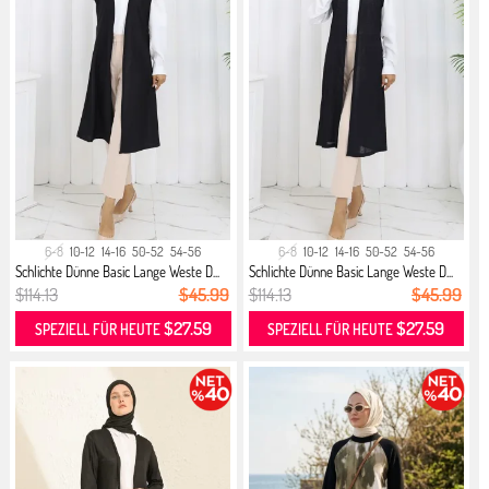
6-8
10-12
14-16
50-52
54-56
6-8
10-12
14-16
50-52
54-56
Schlichte Dünne Basic Lange Weste D...
Schlichte Dünne Basic Lange Weste D...
$114.13
$45.99
$114.13
$45.99
$27.59
$27.59
SPEZIELL FÜR HEUTE
SPEZIELL FÜR HEUTE