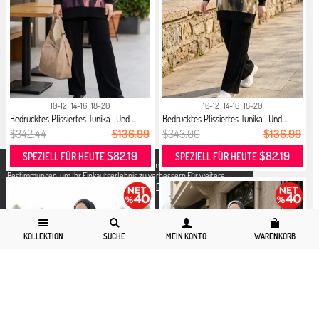
10-12
14-16
18-20
10-12
14-16
18-20
Bedrucktes Plissiertes Tunika- Und ...
Bedrucktes Plissiertes Tunika- Und ...
$342.44
$136.99
$343.00
$136.99
$82.19
$82.19
SPEZIELL FÜR HEUTE
SPEZIELL FÜR HEUTE
X
Wir verwenden Cookies in Übereinstimmung mit den gesetzlichen
Bestimmungen, um Ihr Einkaufserlebnis zu verbessern.Für weitere
Detallierte Informationen können Sie unsere
Datenschutz und Cookies
Seite zugreifen.
KOLLEKTION
SUCHE
MEIN KONTO
WARENKORB