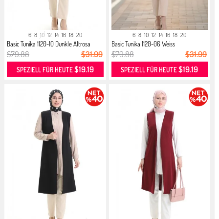
6
8
10
12
14
16
18
20
6
8
10
12
14
16
18
20
Basic Tunika 1120-10 Dunkle Altrosa
Basic Tunika 1120-06 Weiss
$79.88
$31.99
$79.88
$31.99
$19.19
$19.19
SPEZIELL FÜR HEUTE
SPEZIELL FÜR HEUTE