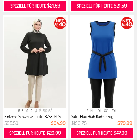
$21.59
$21.59
SPEZIELL FÜR HEUTE
SPEZIELL FÜR HEUTE
6-8
10-12
14-16
50-52
S
M
L
XL
XXL
3XL
Einfache Schwarze Tunika 8758-01 Sc...
Saks-Blau Hijab Badeanzug
$85.59
$34.99
$199.75
$79.99
$20.99
$47.99
SPEZIELL FÜR HEUTE
SPEZIELL FÜR HEUTE