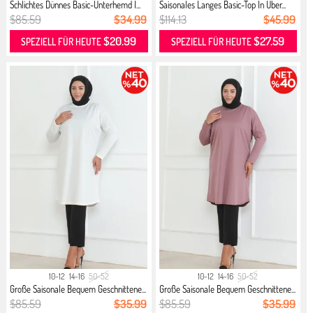
Schlichtes Dünnes Basic-Unterhemd I...
Saisonales Langes Basic-Top In Über...
$85.59
$34.99
$114.13
$45.99
$20.99
$27.59
SPEZIELL FÜR HEUTE
SPEZIELL FÜR HEUTE
10-12
14-16
50-52
10-12
14-16
50-52
Große Saisonale Bequem Geschnittene...
Große Saisonale Bequem Geschnittene...
$85.59
$35.99
$85.59
$35.99