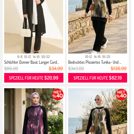
6-8
10-12
14-16
50-52
10-12
14-16
18-20
Schlichter Dünner Basic Langer Card...
Bedrucktes Plissiertes Tunika- Und ...
$86.00
$34.99
$343.00
$136.99
$20.99
$82.19
SPEZIELL FÜR HEUTE
SPEZIELL FÜR HEUTE