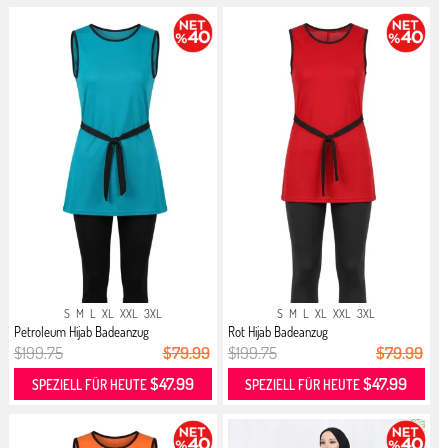
S
M
L
XL
XXL
3XL
S
M
L
XL
XXL
3XL
Petroleum Hijab Badeanzug
Rot Hijab Badeanzug
$199.75
$79.99
$199.75
$79.99
$47.99
$47.99
SPEZIELL FÜR HEUTE
SPEZIELL FÜR HEUTE