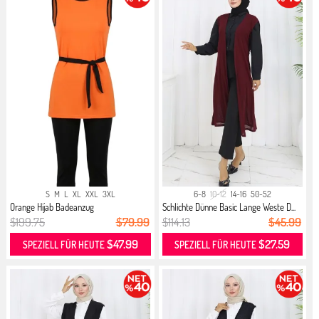
S
M
L
XL
XXL
3XL
6-8
10-12
14-16
50-52
Orange Hijab Badeanzug
Schlichte Dünne Basic Lange Weste D...
$199.75
$79.99
$114.13
$45.99
$47.99
$27.59
SPEZIELL FÜR HEUTE
SPEZIELL FÜR HEUTE