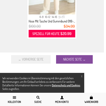
6-8
10-12
14-16
18-20
Hose Mit Tasche Und Gummibund 0118-...
$100.00
$34.99
$20.99
SPEZIELL FÜR HEUTE
← VORHERIGE SEITE
NÄCHSTE SEITE →
X
Wir verwenden Cookies in Übereinstimmung mit den gesetzlichen
Bestimmungen, um Ihr Einkaufserlebnis zu verbessern.Für weitere
Detallierte Informationen können Sie unsere
Datenschutz und Cookies
Seite zugreifen.
KOLLEKTION
SUCHE
MEIN KONTO
WARENKORB