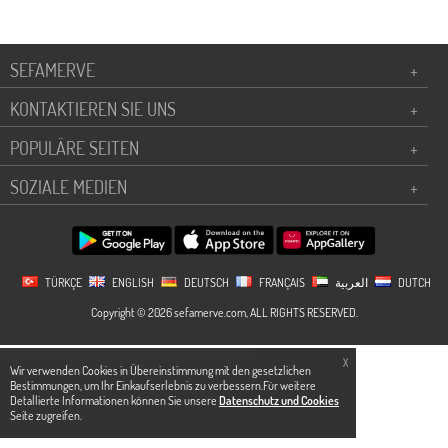
SEFAMERVE
+
KONTAKTIEREN SIE UNS
+
POPULÄRE SEITEN
+
SOZIALE MEDIEN
+
TÜRKÇE
ENGLISH
DEUTSCH
FRANÇAIS
العربية
DUTCH
Copyright © 2026 sefamerve.com, ALL RIGHTS RESERVED.
X
Wir verwenden Cookies in Übereinstimmung mit den gesetzlichen
Bestimmungen, um Ihr Einkaufserlebnis zu verbessern.Für weitere
Detallierte Informationen können Sie unsere
Datenschutz und Cookies
Seite zugreifen.