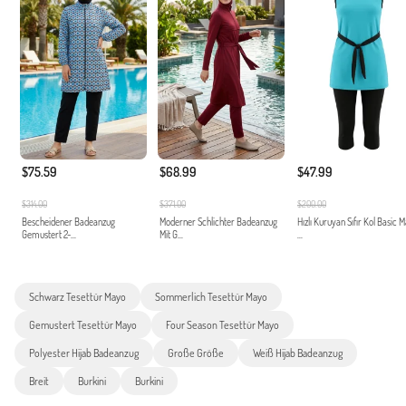
$75.59
$68.99
$47.99
$314.00
$371.00
$200.00
Bescheidener Badeanzug
Moderner Schlichter Badeanzug
Hızlı Kuruyan Sıfır Kol Basic 
Gemustert 2-...
Mit G...
...
Schwarz Tesettür Mayo
Sommerlich Tesettür Mayo
Gemustert Tesettür Mayo
Four Season Tesettür Mayo
Polyester Hijab Badeanzug
Große Größe
Weiß Hijab Badeanzug
Breit
Burkini
Burkini