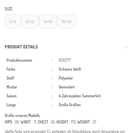
SIZE
6-8
10-12
14-16
18-20
PRODUKT DETAILS
Produktnummer
:
1030777
Farbe
:
Schwarz
Weiß
Stoff
:
Polyester
Muster
:
Gemustert
Saison
:
4 Jahreszeiten
Sommerlich
Länge
:
Große Größen
Größe unseres Modells
HIPS
: 98,
WAIST
: 71,
CHEST
: 85,
HEIGHT
: 170,
WEIGHT
: 57
Weiße Farbe wird verwendet. Es verhindert oft Faltenbildung durch Verwendung von