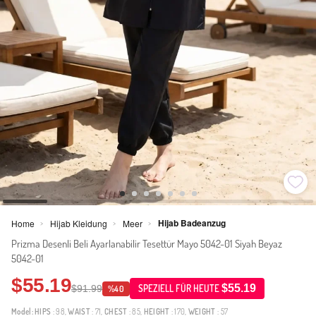
Hijab Badeanzug
Home
Hijab Kleidung
Meer
>
>
>
Prizma Desenli Beli Ayarlanabilir Tesettür Mayo 5042-01 Siyah Beyaz
5042-01
$55.19
$55.19
$91.99
SPEZIELL FÜR HEUTE
%40
Model:
HIPS
: 98,
WAIST
: 71,
CHEST
: 85,
HEIGHT
: 170,
WEIGHT
: 57