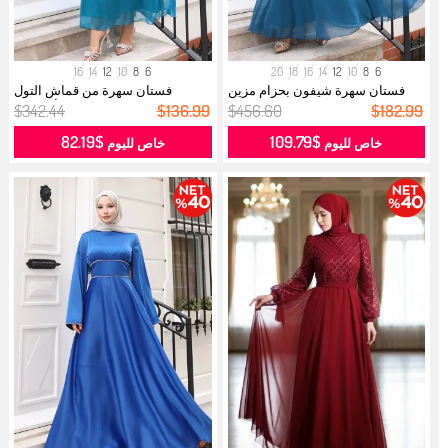
16
14
12
10
8
6
20
18
16
14
12
10
8
6
فستان سهرة شيفون بحزام مزين
فستان سهرة من قماش التول
بالترتر...
والأورجانز...
$342.44
$136.99
$456.60
$182.99
$82.19
$109.79
خاص لليوم
خاص لليوم