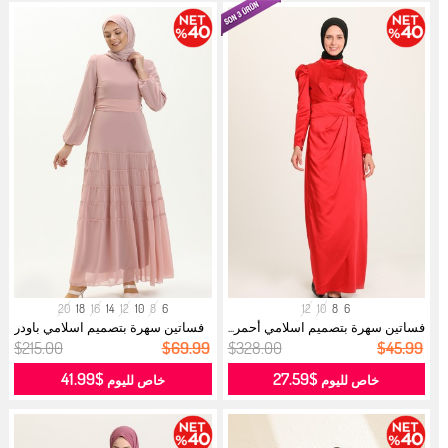
20
18
16
14
12
10
8
6
12
10
8
6
فساتين سهرة بتصميم اسلامي أحمر...
فساتين سهرة بتصميم اسلامي باودر
داك...
$215.00
$69.99
$328.00
$45.99
$41.99
$27.59
خاص لليوم
خاص لليوم