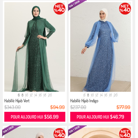
6
8
10
12
14
16
18
20
6
8
10
12
14
16
18
20
Habillé Hijab Vert
Habillé Hijab Indigo
$343.00
$94.99
$237.00
$77.99
$56.99
$46.79
POUR AUJOURD HUI
POUR AUJOURD HUI