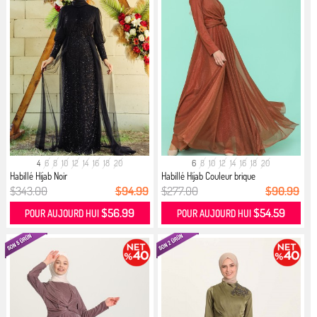
4
6
8
10
12
14
16
18
20
6
8
10
12
14
16
18
20
Habillé Hijab Noir
Habillé Hijab Couleur brique
$343.00
$94.99
$277.00
$90.99
$56.99
$54.59
POUR AUJOURD HUI
POUR AUJOURD HUI