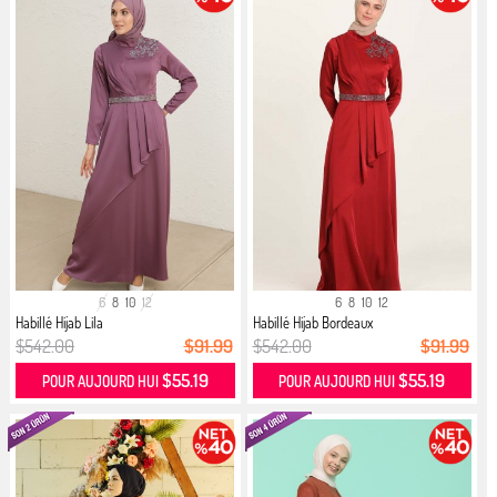
6
8
10
12
6
8
10
12
Habillé Hijab Lila
Habillé Hijab Bordeaux
$542.00
$91.99
$542.00
$91.99
$55.19
$55.19
POUR AUJOURD HUI
POUR AUJOURD HUI