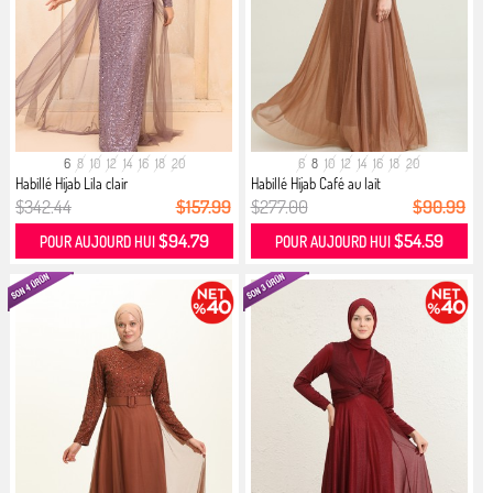
6
8
10
12
14
16
18
20
6
8
10
12
14
16
18
20
Habillé Hijab Lila clair
Habillé Hijab Café au lait
$342.44
$157.99
$277.00
$90.99
$94.79
$54.59
POUR AUJOURD HUI
POUR AUJOURD HUI