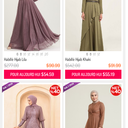
6
8
10
12
14
16
18
20
6
8
10
12
Habillé Hijab Lila
Habillé Hijab Khaki
$277.00
$90.99
$542.00
$91.99
$54.59
$55.19
POUR AUJOURD HUI
POUR AUJOURD HUI