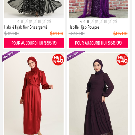
6
8
10
12
14
16
18
20
4
6
8
10
12
14
16
18
20
Habillé Hijab Noir Gris argenté
Habillé Hijab Pourpre
$317.00
$91.99
$343.00
$94.99
$55.19
$56.99
POUR AUJOURD HUI
POUR AUJOURD HUI