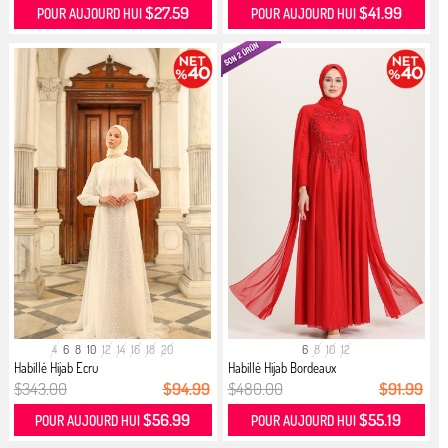
$27.59
$41.99
POUR AUJOURD HUI
POUR AUJOURD HUI
4
6
8
10
12
14
16
18
20
6
8
10
12
Habillé Hijab Ecru
Habillé Hijab Bordeaux
$343.00
$94.99
$480.00
$91.99
$56.99
$55.19
POUR AUJOURD HUI
POUR AUJOURD HUI