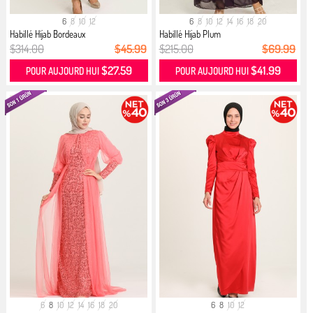
6
8
10
12
6
8
10
12
14
16
18
20
Habillé Hijab Bordeaux
Habillé Hijab Plum
$314.00
$45.99
$215.00
$69.99
$27.59
$41.99
POUR AUJOURD HUI
POUR AUJOURD HUI
6
8
10
12
14
16
18
20
6
8
10
12