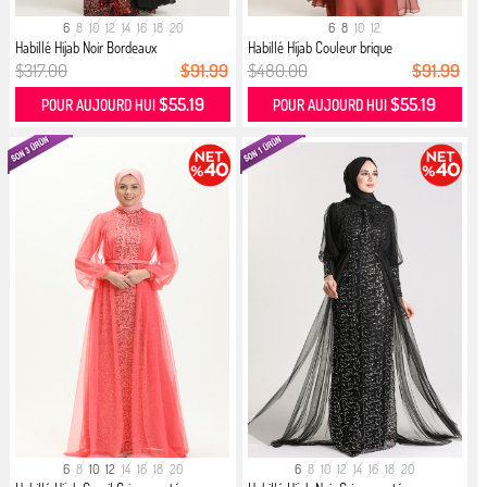
6
8
10
12
14
16
18
20
6
8
10
12
Habillé Hijab Noir Bordeaux
Habillé Hijab Couleur brique
$317.00
$91.99
$480.00
$91.99
$55.19
$55.19
POUR AUJOURD HUI
POUR AUJOURD HUI
6
8
10
12
14
16
18
20
6
8
10
12
14
16
18
20