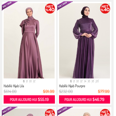
6
8
10
12
6
8
10
12
14
16
18
20
Habillé Hijab Lila
Habillé Hijab Pourpre
$614.00
$91.99
$232.00
$77.99
$55.19
$46.79
POUR AUJOURD HUI
POUR AUJOURD HUI