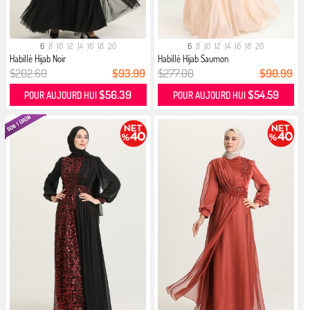
6
8
10
12
14
16
18
20
6
8
10
12
14
16
18
20
Habillé Hijab Noir
Habillé Hijab Saumon
$202.60
$93.99
$277.00
$90.99
$56.39
$54.59
POUR AUJOURD HUI
POUR AUJOURD HUI