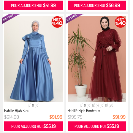
$41.99
$56.99
POUR AUJOURD HUI
POUR AUJOURD HUI
6
8
10
6
8
10
12
14
16
18
20
Habillé Hijab Bleu
Habillé Hijab Bordeaux
$614.00
$91.99
$199.75
$91.99
$55.19
$55.19
POUR AUJOURD HUI
POUR AUJOURD HUI