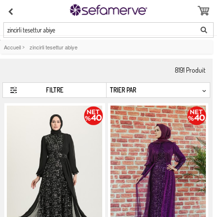
zincirli tesettur abiye
Accueil
>
zincirli tesettur abiye
8191
Produit
FILTRE