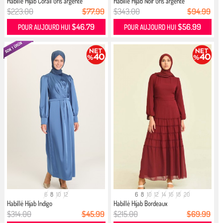
Habillé Hijab Corail Gris argenté
Habillé Hijab Noir Gris argenté
$223.00
$77.99
$343.00
$94.99
$46.79
$56.99
POUR AUJOURD HUI
POUR AUJOURD HUI
6
8
10
12
6
8
10
12
14
16
18
20
Habillé Hijab Indigo
Habillé Hijab Bordeaux
$314.00
$45.99
$215.00
$69.99