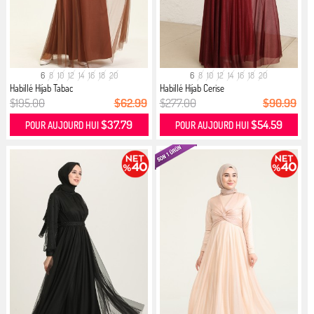
6
8
10
12
14
16
18
20
6
8
10
12
14
16
18
20
Habillé Hijab Tabac
Habillé Hijab Cerise
$195.00
$62.99
$277.00
$90.99
$37.79
$54.59
POUR AUJOURD HUI
POUR AUJOURD HUI