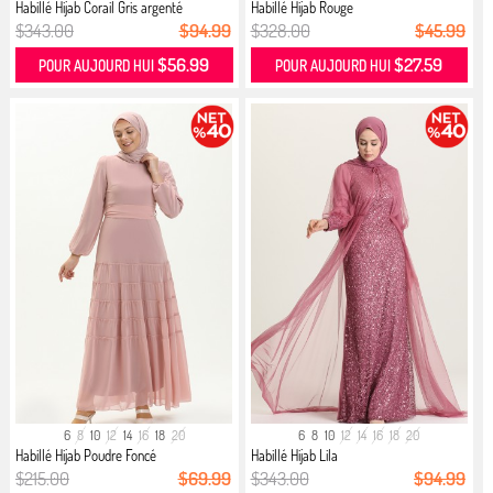
Habillé Hijab Corail Gris argenté
Habillé Hijab Rouge
$343.00
$94.99
$328.00
$45.99
$56.99
$27.59
POUR AUJOURD HUI
POUR AUJOURD HUI
6
8
10
12
14
16
18
20
6
8
10
12
14
16
18
20
Habillé Hijab Poudre Foncé
Habillé Hijab Lila
$215.00
$69.99
$343.00
$94.99