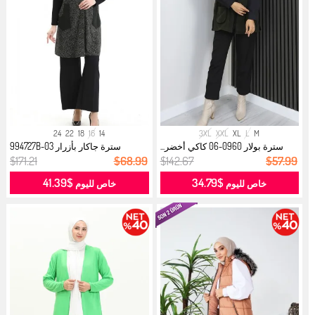
24
22
18
16
14
3XL
XXL
XL
L
M
سترة بولار 0960-06 كاكي أخضر...
سترة جاكار بأزرار 994727B-03
باللون...
$171.21
$68.99
$142.67
$57.99
$41.39
$34.79
خاص لليوم
خاص لليوم