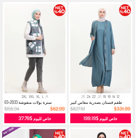
3XL
XXL
XL
L
M
26
24
22
20
18
16
14
12
طقم فستان بصدرية مقاس كبير
سترة بولات منقوشة 2033-03
6140-02 ...
خضراء...
$156.94
$62.99
$827.61
$331.99
$37.79
$199.19
خاص لليوم
خاص لليوم