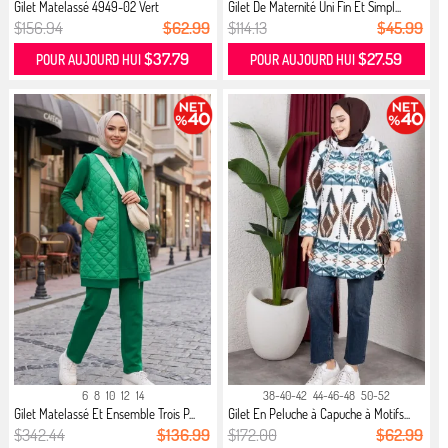
Gilet Matelassé 4949-02 Vert
Gilet De Maternité Uni Fin Et Simpl...
$156.94
$62.99
$114.13
$45.99
$37.79
$27.59
POUR AUJOURD HUI
POUR AUJOURD HUI
6
8
10
12
14
38-40-42
44-46-48
50-52
Gilet Matelassé Et Ensemble Trois P...
Gilet En Peluche à Capuche à Motifs...
$342.44
$136.99
$172.00
$62.99