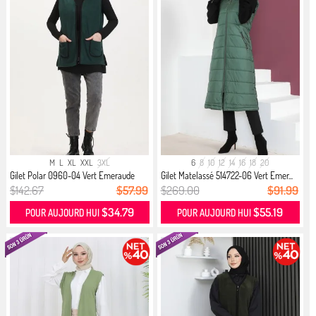
M
L
XL
XXL
3XL
6
8
10
12
14
16
18
20
Gilet Polar 0960-04 Vert Emeraude
Gilet Matelassé 514722-06 Vert Emer...
$142.67
$57.99
$269.00
$91.99
$34.79
$55.19
POUR AUJOURD HUI
POUR AUJOURD HUI