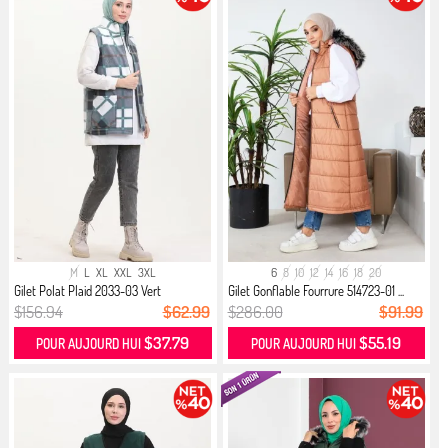
M
L
XL
XXL
3XL
6
8
10
12
14
16
18
20
Gilet Polat Plaid 2033-03 Vert
Gilet Gonflable Fourrure 514723-01 ...
$156.94
$62.99
$286.00
$91.99
$37.79
$55.19
POUR AUJOURD HUI
POUR AUJOURD HUI