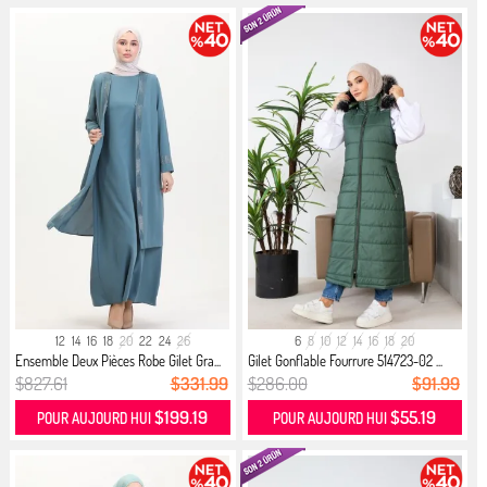
12
14
16
18
20
22
24
26
6
8
10
12
14
16
18
20
Ensemble Deux Pièces Robe Gilet Gra...
Gilet Gonflable Fourrure 514723-02 ...
$827.61
$331.99
$286.00
$91.99
$199.19
$55.19
POUR AUJOURD HUI
POUR AUJOURD HUI