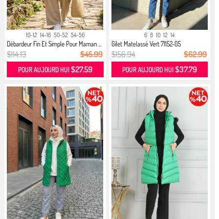
10-12
14-16
50-52
54-56
6
8
10
12
14
Débardeur Fin Et Simple Pour Maman ...
Gilet Matelassé Vert 71152-05
$114.13
$45.99
$156.94
$62.99
$27.59
$37.79
POUR AUJOURD HUI
POUR AUJOURD HUI