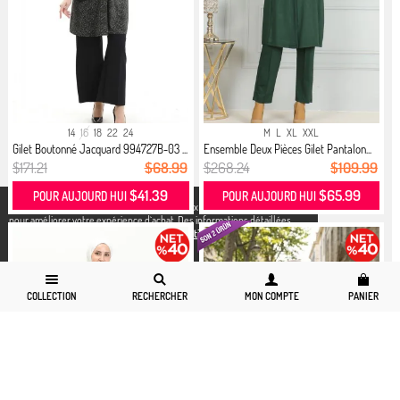
14
16
18
22
24
M
L
XL
XXL
Gilet Boutonné Jacquard 994727B-03 ...
Ensemble Deux Pièces Gilet Pantalon...
$171.21
$68.99
$268.24
$109.99
$41.39
$65.99
POUR AUJOURD HUI
POUR AUJOURD HUI
X
Nous utilisons des cookies conformément aux réglementations légales
pour améliorer votre expérience d`achat. Des informations détaillées
peuvent être consultées sur notre page,
Politique de cookies
et
confidentialité.
COLLECTION
RECHERCHER
MON COMPTE
PANIER