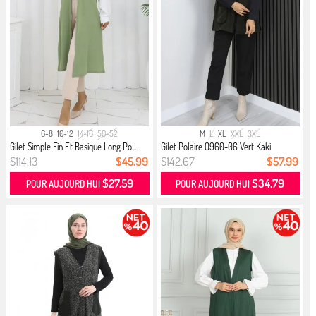
6-8
10-12
14-16
50-52
M
L
XL
XXL
3XL
Gilet Simple Fin Et Basique Long Po...
Gilet Polaire 0960-06 Vert Kaki
$114.13
$45.99
$142.67
$57.99
$27.59
$34.79
POUR AUJOURD HUI
POUR AUJOURD HUI