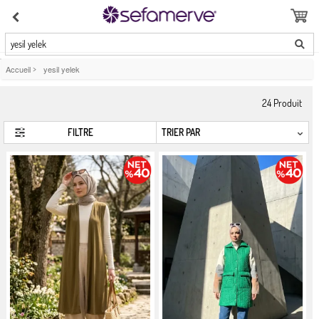
yesil yelek
Accueil
>
yesil yelek
24
Produit
FILTRE