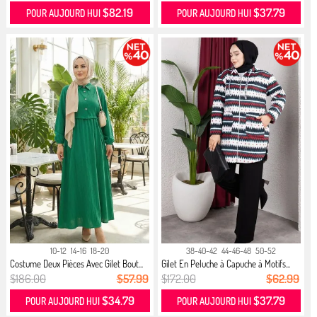
$82.19
$37.79
POUR AUJOURD HUI
POUR AUJOURD HUI
10-12
14-16
18-20
38-40-42
44-46-48
50-52
Costume Deux Pièces Avec Gilet Bout...
Gilet En Peluche à Capuche à Motifs...
$186.00
$57.99
$172.00
$62.99
$34.79
$37.79
POUR AUJOURD HUI
POUR AUJOURD HUI