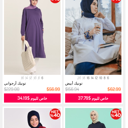
16
14
12
10
8
6
20
18
16
14
12
10
8
6
تونيك أبيض
تونيك أرجواني
$229.00
$56.99
$156.94
$62.99
$34.19
$37.79
خاص لليوم
خاص لليوم