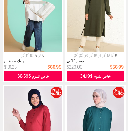
16
14
12
10
8
6
24
22
20
18
16
14
12
10
8
6
تونيك كاكي
تونيك بيج فاتح
$131.25
$60.99
$229.00
$56.99
$36.59
$34.19
خاص لليوم
خاص لليوم