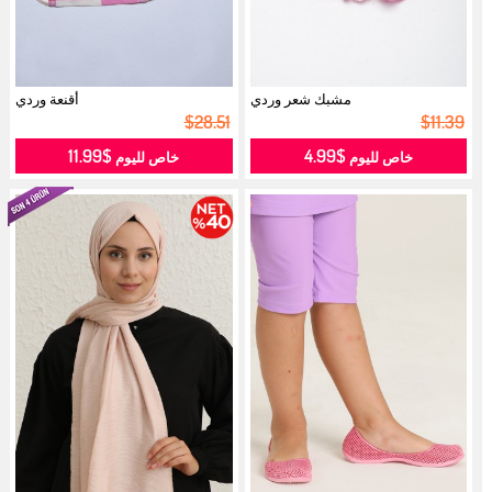
مشبك شعر وردي
أقنعة وردي
$28.51
$11.39
$11.99
$4.99
خاص لليوم
خاص لليوم