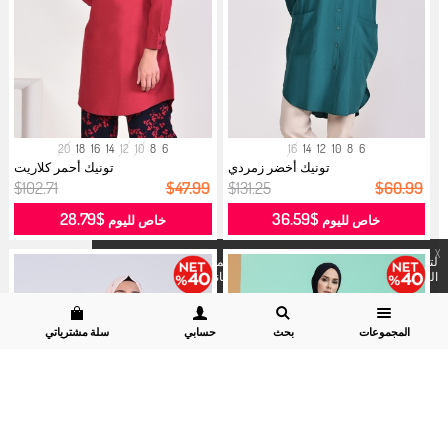
20
18
16
14
12
10
8
6
16
14
12
10
8
6
تونيك أخضر زمردي
تونيك أحمر كلاريت
$102.71
$47.99
$131.25
$60.99
$28.79
$36.59
خاص لليوم
خاص لليوم
X
لتسهيل عملية الشراء لكم نستخدم الكوكيز المشروع به . لرؤية
التفاصيل
يمكنكم زيارة موقعنا
قسم سرية البيانات وسياسة الكوكيز.
المجموعات
بحث
حسابي
سلة مشترياتي