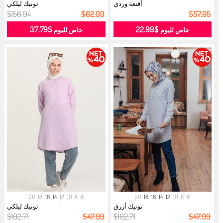
أقنعة وردي
تونيك ليلكي
$156.94
$62.99
$57.05
$37.79
$22.99
خاص لليوم
خاص لليوم
20
18
16
14
12
10
8
6
20
18
16
14
12
10
8
6
تونيك أزرق
تونيك ليلكي
$102.71
$47.99
$102.71
$47.99