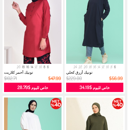
20
18
16
14
12
10
8
6
24
22
20
18
16
14
12
10
8
6
تونيك أزرق كحلي
تونيك أحمر كلاريت
$102.71
$47.99
$229.00
$56.99
$28.79
$34.19
خاص لليوم
خاص لليوم