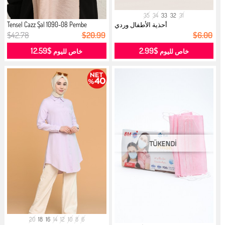
35
34
33
32
31
أحذية الأطفال وردي
Tensel Cazz Şal 1090-08 Pembe
$42.78
$20.99
$6.00
$12.59
$2.99
خاص لليوم
خاص لليوم
20
18
16
14
12
10
8
6