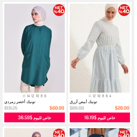
16
14
12
10
8
6
14
12
10
8
6
4
تونيك أبيض أزرق
تونيك أخضر زمردي
$131.25
$60.99
$86.00
$26.99
$36.59
$16.19
خاص لليوم
خاص لليوم