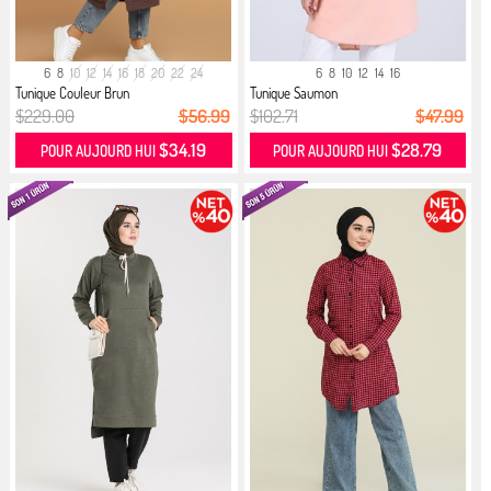
6
8
10
12
14
16
18
20
22
24
6
8
10
12
14
16
Tunique Couleur Brun
Tunique Saumon
$229.00
$56.99
$102.71
$47.99
$34.19
$28.79
POUR AUJOURD HUI
POUR AUJOURD HUI