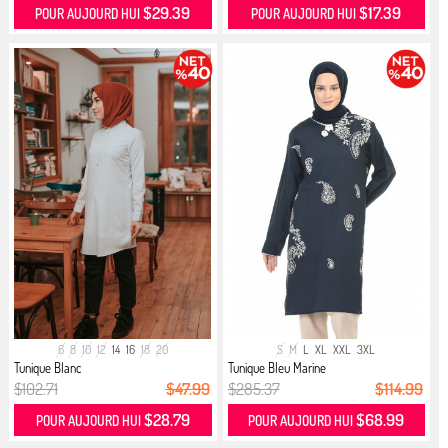
$29.39
$17.39
POUR AUJOURD HUI
POUR AUJOURD HUI
6
8
10
12
14
16
18
20
S
M
L
XL
XXL
3XL
Tunique Blanc
Tunique Bleu Marine
$102.71
$47.99
$285.37
$114.99
$28.79
$68.99
POUR AUJOURD HUI
POUR AUJOURD HUI