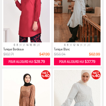
6
8
10
12
14
16
18
20
6
8
10
12
14
16
18
20
Tunique Bordeaux
Tunique Blanc
$102.71
$47.99
$156.94
$62.99
$28.79
$37.79
POUR AUJOURD HUI
POUR AUJOURD HUI