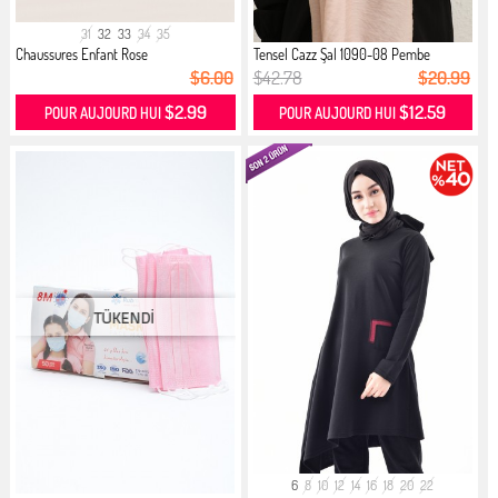
31
32
33
34
35
Chaussures Enfant Rose
Tensel Cazz Şal 1090-08 Pembe
$6.00
$42.78
$20.99
$2.99
$12.59
POUR AUJOURD HUI
POUR AUJOURD HUI
6
8
10
12
14
16
18
20
22