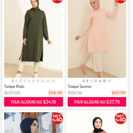
6
8
10
12
14
16
18
20
22
24
6
8
10
12
14
18
20
Tunique Khaki
Tunique Saumon
$229.00
$56.99
$156.94
$62.99
$34.19
$37.79
POUR AUJOURD HUI
POUR AUJOURD HUI