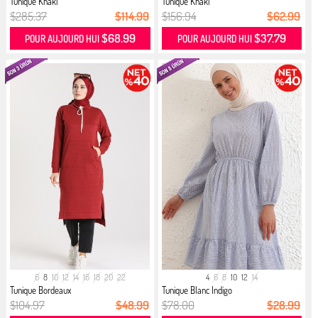
Tunique Khaki
Tunique Khaki
$285.37
$114.99
$156.94
$62.99
$68.99
$37.79
POUR AUJOURD HUI
POUR AUJOURD HUI
6
8
10
12
14
16
18
20
22
4
6
8
10
12
14
Tunique Bordeaux
Tunique Blanc Indigo
$104.97
$48.99
$78.00
$28.99