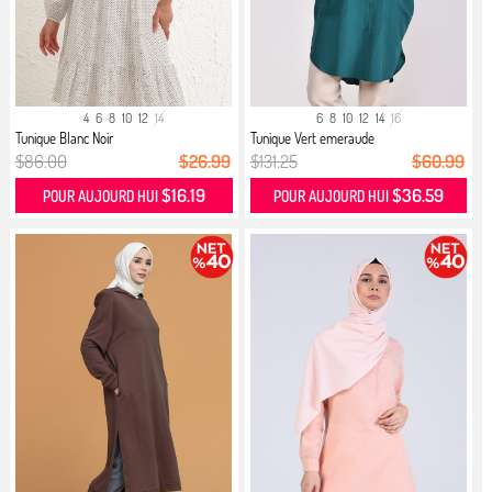
4
6
8
10
12
14
6
8
10
12
14
16
Tunique Blanc Noir
Tunique Vert emeraude
$86.00
$26.99
$131.25
$60.99
$16.19
$36.59
POUR AUJOURD HUI
POUR AUJOURD HUI