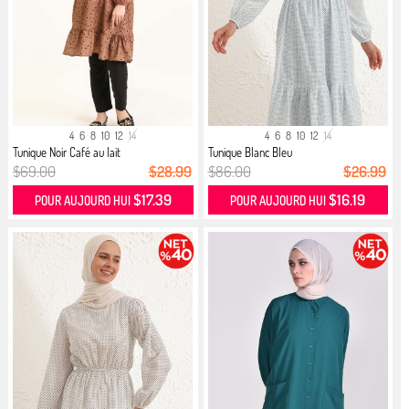
4
6
8
10
12
14
4
6
8
10
12
14
Tunique Noir Café au lait
Tunique Blanc Bleu
$69.00
$28.99
$86.00
$26.99
$17.39
$16.19
POUR AUJOURD HUI
POUR AUJOURD HUI