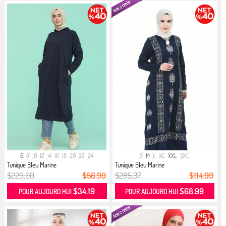
6
8
10
12
14
16
18
20
22
24
S
M
L
XL
XXL
3XL
Tunique Bleu Marine
Tunique Bleu Marine
$229.00
$56.99
$285.37
$114.99
$34.19
$68.99
POUR AUJOURD HUI
POUR AUJOURD HUI