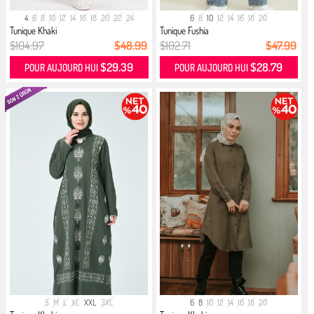
4
6
8
10
12
14
16
18
20
22
24
6
8
10
12
14
16
18
20
Tunique Khaki
Tunique Fushia
$104.97
$48.99
$102.71
$47.99
$29.39
$28.79
POUR AUJOURD HUI
POUR AUJOURD HUI
S
M
L
XL
XXL
3XL
6
8
10
12
14
16
18
20