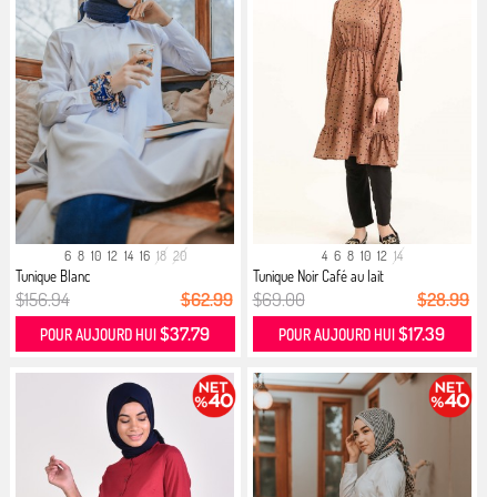
6
8
10
12
14
16
18
20
4
6
8
10
12
14
Tunique Blanc
Tunique Noir Café au lait
$156.94
$62.99
$69.00
$28.99
$37.79
$17.39
POUR AUJOURD HUI
POUR AUJOURD HUI