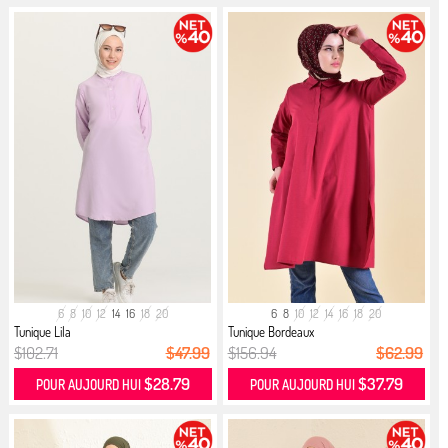
6
8
10
12
14
16
18
20
6
8
10
12
14
16
18
20
Tunique Lila
Tunique Bordeaux
$102.71
$47.99
$156.94
$62.99
$28.79
$37.79
POUR AUJOURD HUI
POUR AUJOURD HUI