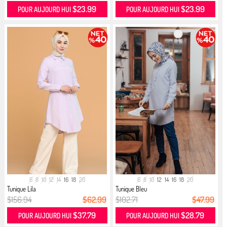
$23.99
$23.99
POUR AUJOURD HUI
POUR AUJOURD HUI
6
8
10
12
14
16
18
20
6
8
10
12
14
16
18
20
Tunique Lila
Tunique Bleu
$156.94
$62.99
$102.71
$47.99
$37.79
$28.79
POUR AUJOURD HUI
POUR AUJOURD HUI