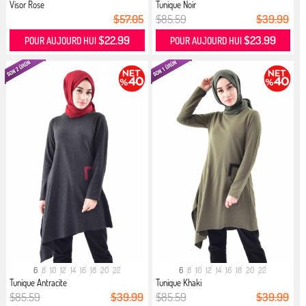
Visor Rose
Tunique Noir
$57.05
$85.59
$39.99
$22.99
$23.99
POUR AUJOURD HUI
POUR AUJOURD HUI
6
8
10
12
14
16
18
20
22
6
8
10
12
14
16
18
20
22
Tunique Antracite
Tunique Khaki
$85.59
$39.99
$85.59
$39.99