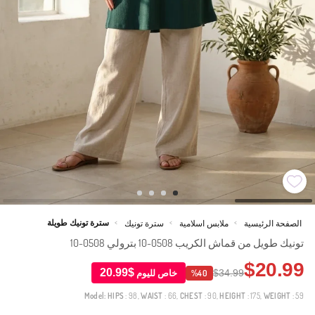
سترة تونيك طويلة
الصفحة الرئيسية
ملابس اسلامية
سترة تونيك
>
>
>
تونيك طويل من قماش الكريب 0508-10 بترولي 0508-10
$20.99
$20.99
$34.99
خاص لليوم
%40
Model:
HIPS
: 98,
WAIST
: 66,
CHEST
: 90,
HEIGHT
: 175,
WEIGHT
: 59