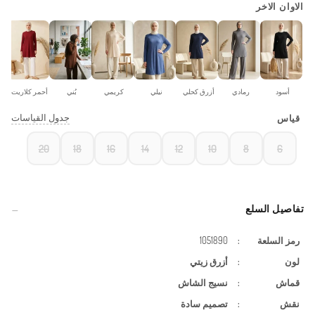
الاوان الاخر
أسود
رمادي
أزرق كحلي
نيلي
كريمي
بُني
أحمر كلاريت
جدول القياسات
قياس
20
18
16
14
12
10
8
6
تفاصيل السلع
رمز السلعة
:
1051890
لون
:
أزرق زيتي
قماش
:
نسيج الشاش
نقش
:
تصميم سادة