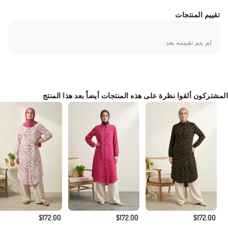
القماشية والتنانير لأناقة العمل. تصميمه البسيط مناسب جداً لإغنائه
بالإكسسوارات. يُنصح بالغسل في درجات حرارة منخفضة لضمان الاستخدام
تقييم المنتجات
طويل الأمد. يمنحكِ مظهراً أنيقاً ومحتشماً بفضل طوله المتوافق مع معايير
ملابس المحجبات.
لم يتم تقييمه بعد
Made in Türkiye
المشتركون ألقوا نظرة على هذه المنتجات أيضاً بعد هذا المنتج
$172.00
$172.00
$172.00