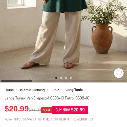
Long Tunic
Home
Islamic Clothing
Tunic
>
>
>
Lange Tuniek Van Crêpestof 0508-10 Petrol 0508-10
$20.99
$20.99
$34.99
BUY NOW
%40
Model:
HIPS
: 98,
WAIST
: 66,
CHEST
: 90,
HEIGHT
: 175,
WEIGHT
: 59