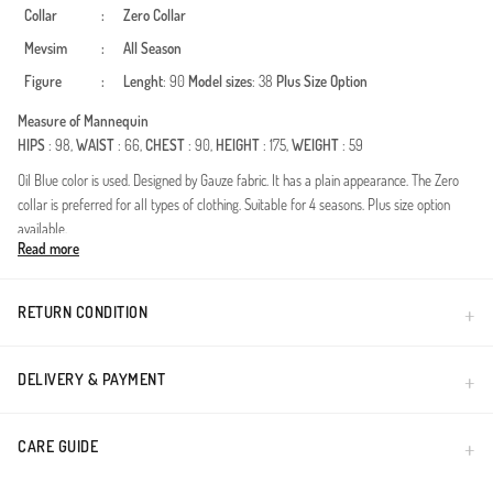
Collar
:
Zero Collar
Mevsim
:
All Season
Figure
:
Lenght
: 90
Model sizes
: 38
Plus Size Option
Measure of Mannequin
HIPS
: 98,
WAIST
: 66,
CHEST
: 90,
HEIGHT
: 175,
WEIGHT
: 59
Oil Blue color is used. Designed by Gauze fabric. It has a plain appearance. The Zero
collar is preferred for all types of clothing. Suitable for 4 seasons. Plus size option
available.
Read more
Dit ontwerp is een hoeksteen van de moderne bescheiden mode en is speciaal
ontwikkeld om uw elegantie gedurende alle vier de seizoenen aan te vullen. Het
belangrijkste kenmerk, de double stof technologie, staat bekend om zijn stevige
RETURN CONDITION
valling en duurzaamheid. De unieke structuur van de stof behoudt de hele dag zijn
vorm, is kreukvrij en beperkt uw bewegingsvrijheid niet.Stofkenmerk: Hoogwaardige
double-knit stof voor een premium gevoel.Details: De flexibele elastische structuur bij
DELIVERY & PAYMENT
de manchetten zorgt voor gebruiksgemak en voorkomt dat de mouwen omhoog
glijden.Pasvorm: Met zijn moderne snit die de lichaamslijnen niet accentueert, zorgt
CARE GUIDE
het ervoor dat u zich op elk moment van de dag zelfverzekerd voelt.Seizoen: Geschikt
voor alle seizoenen dankzij de ademende textuur.Combineer dit ontwerp eenvoudig