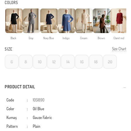
COLORS
Black
Gray
Navy Blue
Indigo
Cream
Brown
Claret red
Size Chart
SIZE
6
8
10
12
14
16
18
20
PRODUCT DETAIL
Code
:
1051890
Color
:
Oil Blue
Kumaş
:
Gauze Fabric
Pattern
:
Plain