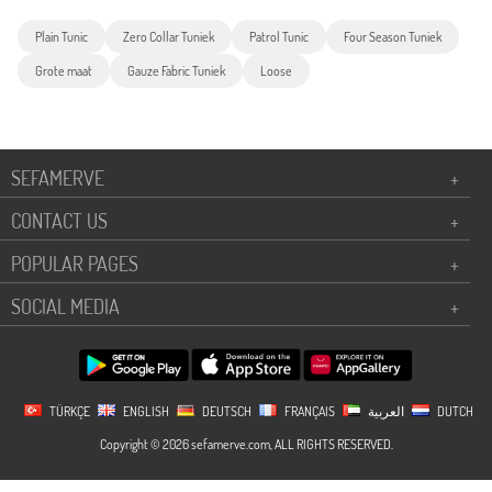
Plain Tunic
Zero Collar Tuniek
Patrol Tunic
Four Season Tuniek
Grote maat
Gauze Fabric Tuniek
Loose
SEFAMERVE
+
CONTACT US
+
POPULAR PAGES
+
SOCIAL MEDIA
+
TÜRKÇE
ENGLISH
DEUTSCH
FRANÇAIS
العربية
DUTCH
Copyright © 2026 sefamerve.com, ALL RIGHTS RESERVED.