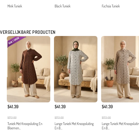
Mink Tuniek
Black Tuniek
Fuchsia Tuniek
VERGELIJKBARE PRODUCTEN
$41.39
$41.39
$41.39
$172.00
$172.00
$172.00
Tuniek Met Knoopsluiting En
Lange Tuniek Met Knoopsluiting
Lange Tuniek Met Knoopsluiti
Bloemen...
En B...
En B...