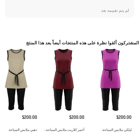
direnç oluşturmayan ergonomik yapı.Ürünümüz tunik, tayt ve özel bone olmak üzere
لم يتم تقييمه بعد
tam set olarak sunulmaktadır. Klorlu su ve deniz tuzuna karşı dayanıklı yapısı, uzun
süreli kullanım imkanı sunar. Tatil bavulunuzun vazgeçilmez parçası olacak bu model,
hem spor hem de zarif bir görünüm arayan hanımlar için idealdir. Hafif yapısı
sayesinde çantanızda yer kaplamaz ve kolayca taşınabilir. Modern kadının ihtiyaç
duyduğu işlevsellik ve estetiği bir araya getiren bu koleksiyon parçasını, uygun
المشتركون ألقوا نظرة على هذه المنتجات أيضاً بعد هذا المنتج
aksesuarlarla tamamlayarak stilinizi plajlara taşıyabilirsiniz. Düşük ısıda yıkanması ve
direkt güneş ışığına maruz bırakılmadan kurutulması önerilir.ankeninin Ölçüleri: Beden
38, Boy 177 cm, Göğüs 90 cm, Bel 70 cm, Basen 98 cm
Made in Türkiye
$200.00
$200.00
$200.00
ليلكي ملابس السباحة
أحمر كلاريت ملابس السباحة...
ذهبي ملابس السباحة