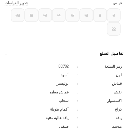
جدول القياسات
قياس
20
18
16
14
12
10
8
6
22
تفاصيل السلع
رمز السلعة
:
1051702
لون
:
أسود
قماش
:
بوليستر
نقش
:
قماش مطبع
اكسسوار
:
سحاب
ذراع
:
أكمام طويلة
ياقة
:
ياقة عالية مثنية
موسم
:
صيفي