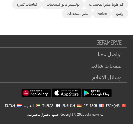
كم طويل مايو المحجبات
بوليستر مايو المحجبات
قياسات كبيرة
واسع
Burkini
مايو للمحجبات
SEFAMERVE
+
+
تواصل معنا
+
صفحات شائعة
+
وسائل الاعلام
TÜRKÇE
FRANÇAIS
DEUTSCH
ENGLISH
العربية
DUTCH
Copyright © 2026 sefamerve.com, جميع الحقوق محفوظة.