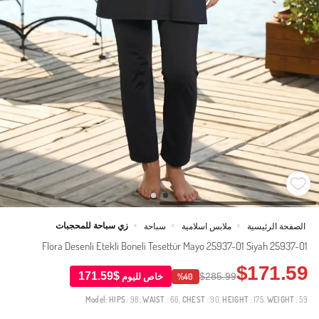
زي سباحة للمحجبات
الصفحة الرئيسية
ملابس اسلامية
سباحة
>
>
>
Flora Desenli Etekli Boneli Tesettür Mayo 25937-01 Siyah 25937-01
$171.59
$171.59
$285.99
خاص لليوم
%40
Model:
HIPS
: 98,
WAIST
: 66,
CHEST
: 90,
HEIGHT
: 175,
WEIGHT
: 59