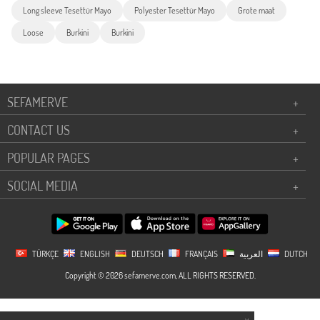
Long sleeve Tesettür Mayo
Polyester Tesettür Mayo
Grote maat
Loose
Burkini
Burkini
SEFAMERVE
+
CONTACT US
+
POPULAR PAGES
+
SOCIAL MEDIA
+
TÜRKÇE
ENGLISH
DEUTSCH
FRANÇAIS
العربية
DUTCH
Copyright © 2026 sefamerve.com, ALL RIGHTS RESERVED.