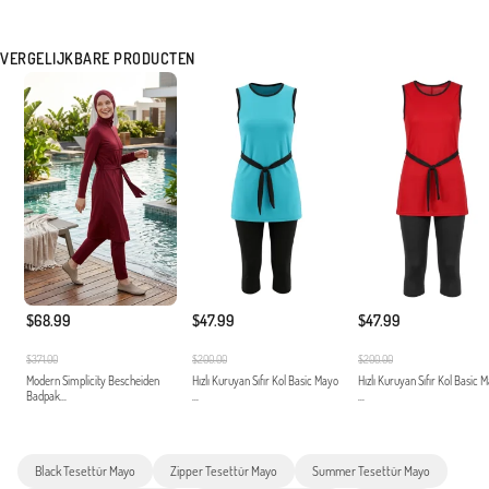
VERGELIJKBARE PRODUCTEN
$68.99
$47.99
$47.99
$371.00
$200.00
$200.00
Modern Simplicity Bescheiden
Hızlı Kuruyan Sıfır Kol Basic Mayo
Hızlı Kuruyan Sıfır Kol Basic 
Badpak...
...
...
Black Tesettür Mayo
Zipper Tesettür Mayo
Summer Tesettür Mayo