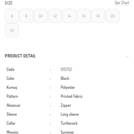
Size Chart
SIZE
6
8
10
12
14
16
18
20
22
PRODUCT DETAIL
Code
:
1051702
Color
:
Black
Kumaş
:
Polyester
Pattern
:
Printed Fabric
Aksesuar
:
Zipper
Sleeve
:
Long sleeve
Collar
:
Turtleneck
Mevsim
:
Summer