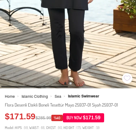
Islamic Swimwear
Home
Islamic Clothing
Sea
>
>
>
Flora Desenli Etekli Boneli Tesettür Mayo 25937-01 Siyah 25937-01
$171.59
$171.59
$285.99
BUY NOW
%40
Model:
HIPS
: 98,
WAIST
: 66,
CHEST
: 90,
HEIGHT
: 175,
WEIGHT
: 59