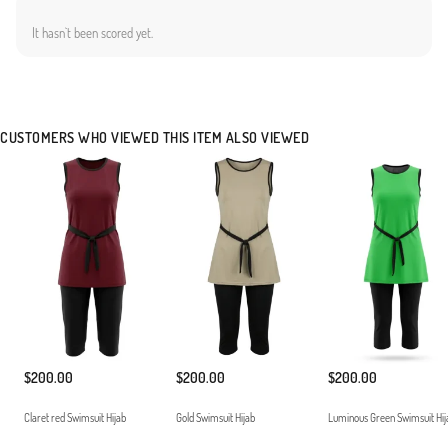
direnç oluşturmayan ergonomik yapı.Ürünümüz tunik, tayt ve özel bone olmak üzere
It hasn`t been scored yet.
tam set olarak sunulmaktadır. Klorlu su ve deniz tuzuna karşı dayanıklı yapısı, uzun
süreli kullanım imkanı sunar. Tatil bavulunuzun vazgeçilmez parçası olacak bu model,
hem spor hem de zarif bir görünüm arayan hanımlar için idealdir. Hafif yapısı
sayesinde çantanızda yer kaplamaz ve kolayca taşınabilir. Modern kadının ihtiyaç
duyduğu işlevsellik ve estetiği bir araya getiren bu koleksiyon parçasını, uygun
CUSTOMERS WHO VIEWED THIS ITEM ALSO VIEWED
aksesuarlarla tamamlayarak stilinizi plajlara taşıyabilirsiniz. Düşük ısıda yıkanması ve
direkt güneş ışığına maruz bırakılmadan kurutulması önerilir.ankeninin Ölçüleri: Beden
38, Boy 177 cm, Göğüs 90 cm, Bel 70 cm, Basen 98 cm
Made in Türkiye
$200.00
$200.00
$200.00
Claret red Swimsuit Hijab
Gold Swimsuit Hijab
Luminous Green Swimsuit Hij