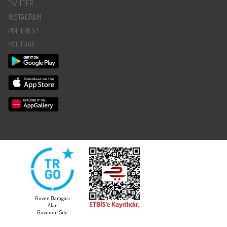
TWITTER
INSTAGRAM
PINTEREST
YOUTUBE
Güven Damgası
Alan
Güvenilir Site