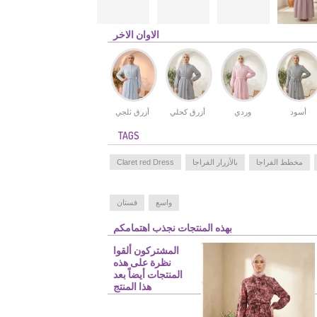
الاوان الاخر
أسود
وردي
أزرق كحلي
أزرق ثلجي
TAGS
مخطط الفراجا
بالأزرار الفراجا
Claret red Dress
واسع
فستان
بهذه المنتجات نجذب اهتمامكم
المشتركون ألقوا
نظرة على هذه
المنتجات أيضاً بعد
هذا المنتج