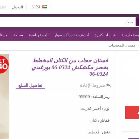
USD($)‎
الدخول
اشت
بسة خارجية
قياسات كبيرة
أحذية, حقائب, اكسسوار
ألبسة رياضية
سباحة
مستلز
فستان للمحجبات
فستان حجاب من الكتان المخطط
بخصر مكشكش 0324-06 بورغندي
0324-06
شروط الإعادة
تفاصيل السلع
1051920
رمز السلعة :
أحمر كلاريت
لون :
كتان
قماش :
مُخطط
نقش :