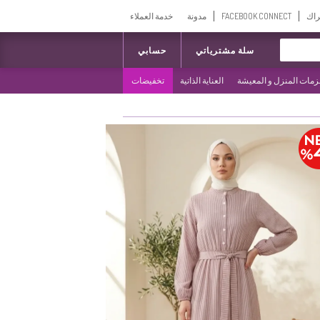
راك
FACEBOOK CONNECT
مدونة
خدمة العملاء
سلة مشترياتي
حسابي
مات المنزل و المعيشة
العناية الذاتية
تخفيضات