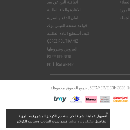
عملاء
اتفاقية البيع عن بعد
لمورد
الاعادة والغاء الطلبية
الجملة
امان الدفع والسرية
قواعد صفحة الفيس بوك
كيف أستطيع اعادة الطلبية
ÇEREZ POLITIKAMIZ
العروض وشروطها
İŞLEM REHBERI
POLİTİKALARIMIZ
SE , جميع الحقوق محفوظة.
X
لتسهيل عملية الشراء لكم نستخدم الكوكيز المشروع به . لرؤية
التفاصيل
قسم سرية البيانات وسياسة الكوكيز.
يمكنكم زيارة موقعنا