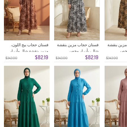
زين بنقشة
فستان حجاب مزين بنقشة
فستان حجاب بيج اللون،
وخصر
شال، بأزرار وخصر
مزين بنقشة شال وأزرار
$82.19
$82.19
لموديل
مطاطي، 0357-03، لون
وخصر مطاطي، رقم
$343.00
$343.00
$343.00
أنثراسيت
الموديل 0357-02