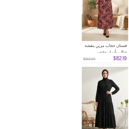
فستان حجاب مزين بنقشة
شال، بأزرار وخصر
$82.19
مطاطي، لون وردي فاتح
$343.00
0357-01