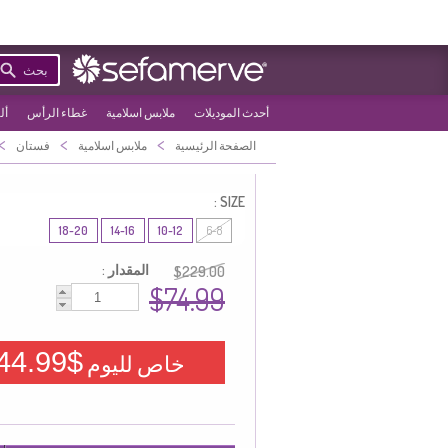
بحث
أحدث الموديلات
ملابس اسلامية
غطاء الرأس
أل
>
>
>
الصفحة الرئيسية
ملابس اسلامية
فستان
SIZE :
18-20
14-16
10-12
6-8
المقدار :
$229.00
$74.99
$44.99
خاص لليوم