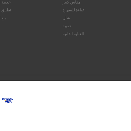
مقاس كبير
خدمة ال
عباءة للسهرة
تطبيق ا
شال
بيع 
حقيبة
العناية الذاتية
© 2026 FAMERVE.COM