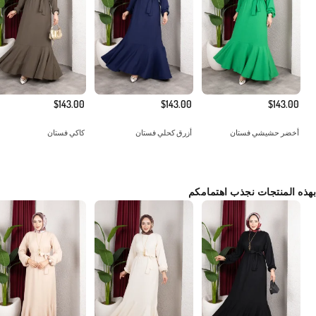
$143.00
$143.00
$143.00
أخضر حشيشي فستان
أزرق كحلي فستان
كاكي فستان
بهذه المنتجات نجذب اهتمامكم