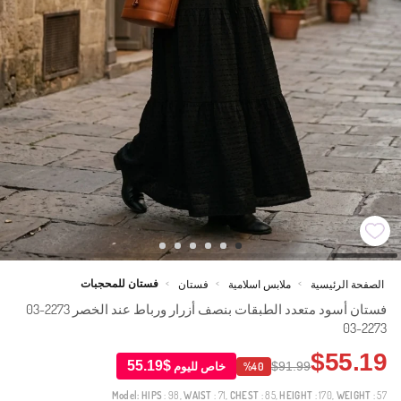
فستان للمحجبات
الصفحة الرئيسية
ملابس اسلامية
فستان
>
>
>
فستان أسود متعدد الطبقات بنصف أزرار ورباط عند الخصر 2273-03
2273-03
$55.19
$55.19
$91.99
خاص لليوم
%40
Model:
HIPS
: 98,
WAIST
: 71,
CHEST
: 85,
HEIGHT
: 170,
WEIGHT
: 57