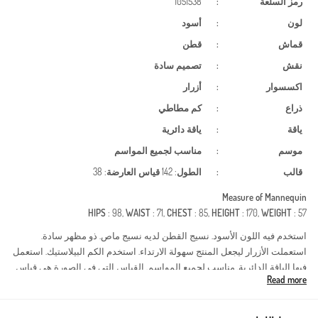
رمز السلعة
:
1051538
لون
:
أسود
قماش
:
قطن
نقش
:
تصميم سادة
اكسسوار
:
أزرار
ذراع
:
كم مطاطي
ياقة
:
ياقة دائرية
موسم
:
مناسب لجميع المواسم
قالب
:
الطول
: 142
قياس العارضة
: 38
Measure of Mannequin
HIPS
: 98,
WAIST
: 71,
CHEST
: 85,
HEIGHT
: 170,
WEIGHT
: 57
استخدم فيه اللون الأسود. نسيج القطن لديه نسيج ماص. ذو مظهر سادة.
استعملت الأزرار ليجعل المنتج سهولة الارتداء. استخدم الكم البيلاستيك. استعمل
فيها الياقة الدائرية. مناسب لجميع المواسم. القياس التي في الصورة هي قياس
Read more
العارضة.
Made in Türkiye