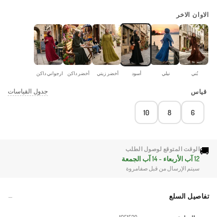
الاوان الاخر
بُني
نيلي
أسود
أخضر زيتي
أخضر داكن
ارجواني داكن
جدول القياسات
قياس
10
8
6
🚚
الوقت المتوقع لوصول الطلب
12 آب الأربعاء - 14 آب الجمعة
سيتم الإرسال من قبل صفامروة
تفاصيل السلع